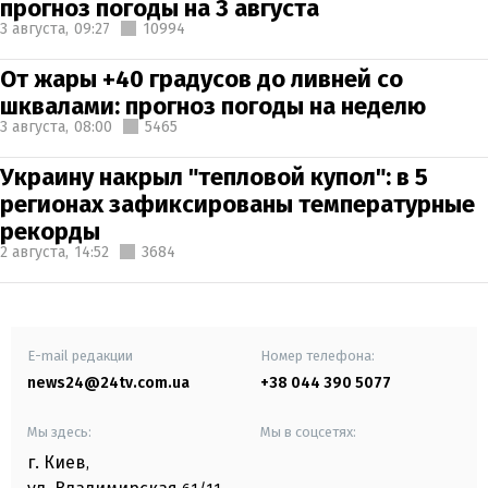
прогноз погоды на 3 августа
3 августа,
09:27
10994
От жары +40 градусов до ливней со
шквалами: прогноз погоды на неделю
3 августа,
08:00
5465
Украину накрыл "тепловой купол": в 5
регионах зафиксированы температурные
рекорды
2 августа,
14:52
3684
E-mail редакции
Номер телефона:
news24@24tv.com.ua
+38 044 390 5077
Мы здесь:
Мы в соцсетях:
г. Киев
,