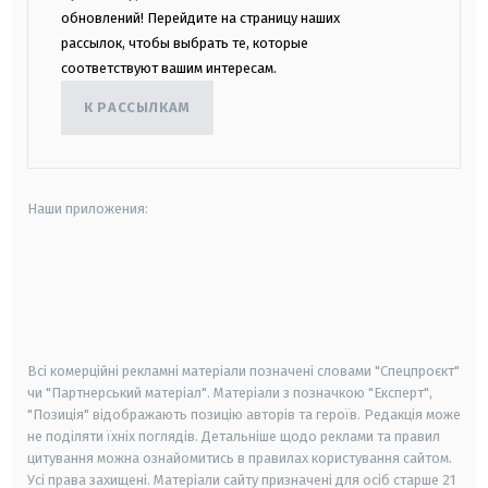
обновлений! Перейдите на страницу наших
рассылок, чтобы выбрать те, которые
соответствуют вашим интересам.
К РАССЫЛКАМ
Наши приложения:
android
apple
smart tv
samsung smart tv
Всі комерційні рекламні матеріали позначені словами "Спецпроєкт"
чи "Партнерський матеріал". Матеріали з позначкою "Експерт",
"Позиція" відображають позицію авторів та героїв. Редакція може
не поділяти їхніх поглядів. Детальніше щодо реклами та правил
цитування можна ознайомитись в правилах користування сайтом.
Усі права захищені.
Матеріали сайту призначені для осіб старше
21