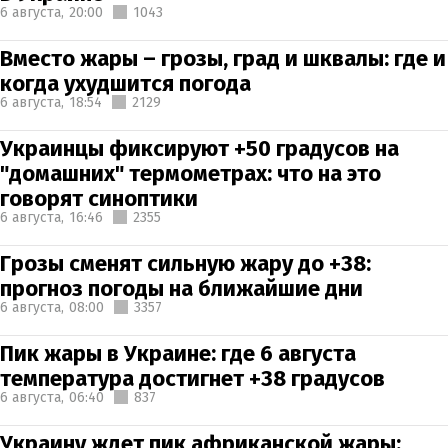
6 августа,
20:00
1043
Вместо жары – грозы, град и шквалы: где и
когда ухудшится погода
6 августа,
18:54
2129
Украинцы фиксируют +50 градусов на
"домашних" термометрах: что на это
говорят синоптики
6 августа,
16:46
2355
Грозы сменят сильную жару до +38:
прогноз погоды на ближайшие дни
6 августа,
08:00
3357
Пик жары в Украине: где 6 августа
температура достигнет +38 градусов
6 августа,
06:40
837
Украину ждет пик африканской жары: