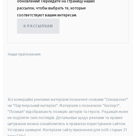
обновлений! Перейдите на страницу наших
рассылок, чтобы выбрать те, которые
соответствуют вашим интересам.
К РАССЫЛКАМ
Наши приложения:
android
apple
smart tv
samsung smart tv
Всі комерційні рекламні матеріали позначені словами "Спецпроєкт"
чи "Партнерський матеріал". Матеріали з позначкою "Експерт",
"Позиція" відображають позицію авторів та героїв. Редакція може
не поділяти їхніх поглядів. Детальніше щодо реклами та правил
цитування можна ознайомитись в правилах користування сайтом.
Усі права захищені.
Матеріали сайту призначені для осіб старше
21
року (21+)