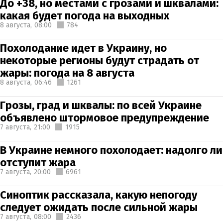
До +38, но местами с грозами и шквалами:
какая будет погода на выходных
8 августа,
08:00
784
Похолодание идет в Украину, но
некоторые регионы будут страдать от
жары: погода на 8 августа
8 августа,
06:46
1261
Грозы, град и шквалы: по всей Украине
объявлено штормовое предупреждение
7 августа,
21:00
1915
В Украине немного похолодает: надолго ли
отступит жара
7 августа,
20:00
6961
Синоптик рассказала, какую непогоду
следует ожидать после сильной жары
7 августа,
08:00
2436