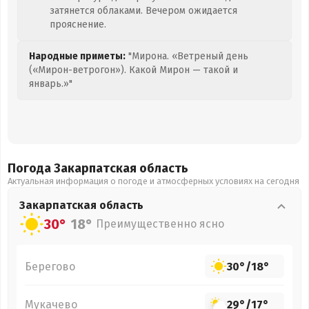
затянется облаками. Вечером ожидается
прояснение.
Народные приметы:
"Мирона. «Ветреный день
(«Мирон-ветрогон»). Какой Мирон — такой и
январь.»"
Погода Закарпатская
область
Актуальная информация о погоде и атмосферных условиях на сегодня
Закарпатская
область
30°
18°
Преимущественно ясно
Берегово
30°
/
18°
Мукачево
29°
/
17°