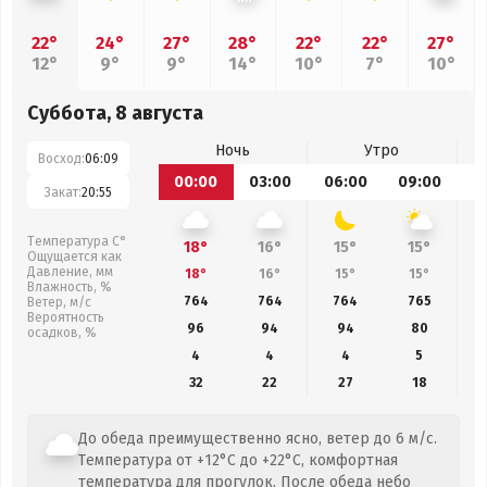
22°
24°
27°
28°
22°
22°
27°
12°
9°
9°
14°
10°
7°
10°
Суббота, 8 августа
Ночь
Утро
Восход:
06:09
00:00
03:00
06:00
09:00
1
Закат:
20:55
Температура С°
18°
16°
15°
15°
Ощущается как
Давление, мм
18°
16°
15°
15°
Влажность, %
764
764
764
765
Ветер, м/с
Вероятность
96
94
94
80
осадков, %
4
4
4
5
32
22
27
18
До обеда преимущественно ясно, ветер до 6 м/с.
Температура от +12°C до +22°C, комфортная
температура для прогулок. После обеда небо