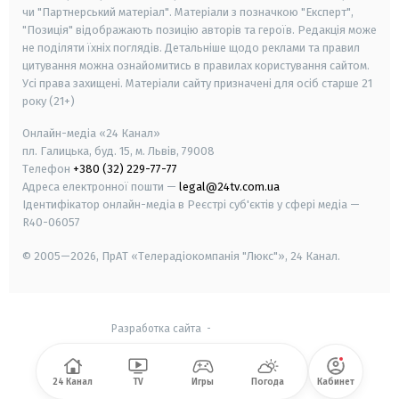
чи "Партнерський матеріал". Матеріали з позначкою "Експерт",
"Позиція" відображають позицію авторів та героїв. Редакція може
не поділяти їхніх поглядів. Детальніше щодо реклами та правил
цитування можна ознайомитись в правилах користування сайтом.
Усі права захищені.
Матеріали сайту призначені для осіб старше
21
року (21+)
Онлайн-медіа «24 Канал»
пл. Галицька, буд. 15, м. Львів, 79008
Телефон
+380 (32) 229-77-77
Адреса електронної пошти —
legal@24tv.com.ua
Ідентифікатор онлайн-медіа в Реєстрі суб'єктів у сфері медіа —
R40-06057
© 2005—2026,
ПрАТ «Телерадіокомпанія "Люкс"», 24 Канал.
Разработка сайта
-
24 Канал
TV
Игры
Погода
Кабинет