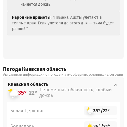
начнется дождь.
Народные приметы:
"Пимена. Аисты улетают в
теплые края. Если улетели до этого дня — зима будет
ранней."
Погода Киевская
область
Актуальная информация о погоде и атмосферных условиях на сегодня
Киевская
область
Переменная облачность, слабый
35°
22°
дождь
Белая Церковь
35°
/
22°
Борисполь
36°
/
21°