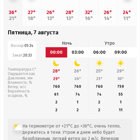
36°
27°
26°
28°
32°
26°
24°
21°
18°
13°
13°
16°
14°
11°
Пятница, 7 августа
Ночь
Утро
Восход:
05:34
00:00
03:00
06:00
09:00
1
Закат:
20:33
Температура С°
28°
26°
25°
29°
Ощущается как
Давление, мм
29°
26°
25°
30°
Влажность, %
760
760
760
759
Ветер, м/с
Вероятность
61
74
74
55
осадков, %
2
1
2
1
2
2
2
11
На термометре от +21°C до +36°C, очень тепло,
держитесь в тени. Утром и днем небо будет
безоблачным, легкий ветер до 2 м/с. Вечером