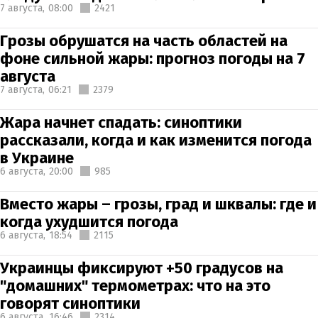
7 августа,
08:00
2421
Грозы обрушатся на часть областей на
фоне сильной жары: прогноз погоды на 7
августа
7 августа,
06:21
2379
Жара начнет спадать: синоптики
рассказали, когда и как изменится погода
в Украине
6 августа,
20:00
985
Вместо жары – грозы, град и шквалы: где и
когда ухудшится погода
6 августа,
18:54
2115
Украинцы фиксируют +50 градусов на
"домашних" термометрах: что на это
говорят синоптики
6 августа,
16:46
2314