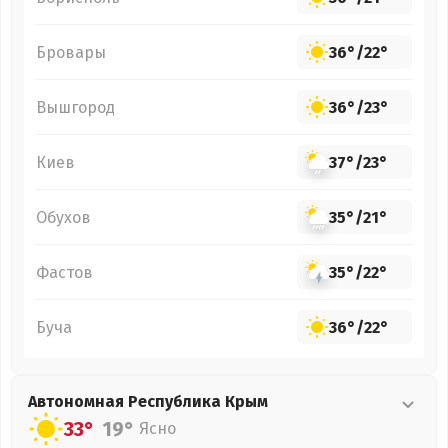
Бровары
36°
/
22°
Вышгород
36°
/
23°
Киев
37°
/
23°
Обухов
35°
/
21°
Фастов
35°
/
22°
Буча
36°
/
22°
Автономная Республика Крым
33°
19°
Ясно