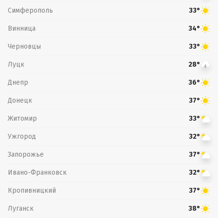
Симферополь
33°
Винница
34°
Черновцы
33°
Луцк
28°
Днепр
36°
Донецк
37°
Житомир
33°
Ужгород
32°
Запорожье
37°
Ивано-Франковск
32°
Кропивницкий
37°
Луганск
38°