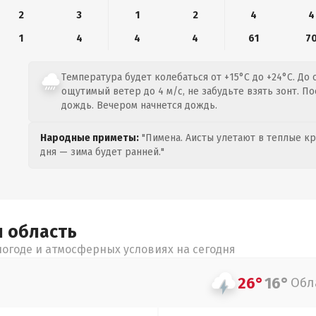
2
3
1
2
4
4
1
4
4
4
61
7
Температура будет колебаться от +15°C до +24°C. До 
ощутимый ветер до 4 м/с, не забудьте взять зонт. П
дождь. Вечером начнется дождь.
Народные приметы:
"Пимена. Аисты улетают в теплые кра
дня — зима будет ранней."
я
область
огоде и атмосферных условиях на сегодня
26°
16°
Обл