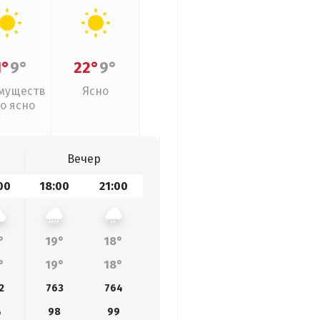
1°
9°
22°
9°
муществ
Ясно
о ясно
Вечер
00
18:00
21:00
°
19°
18°
°
19°
18°
2
763
764
4
98
99