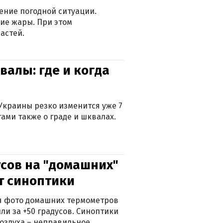
ение погодной ситуации.
ие жары. При этом
астей.
валы: где и когда
Украины резко изменится уже 7
тами также о граде и шквалах.
сов на "домашних"
ят синоптики
ься фото домашних термометров
ли за +50 градусов. Синоптики
оздуха – неправильное.