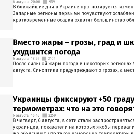
6 августа,
20:00
959
В ближайшие дни в Украине прогнозируется измен
Западные регионы первыми почувствуют ослаблен
кратковременные осадки охватят большинство обл
Вместо жары – грозы, град и шк
ухудшится погода
6 августа,
18:54
2104
После сильной жары погода в некоторых регионах 
августа. Синоптики предупреждают о грозах, а мес
Украинцы фиксируют +50 граду
термометрах: что на это говор
6 августа,
16:46
2259
В четверг, 6 августа, в сети стали распространят
украинцев, показатели на которых якобы перевали
же объясняют, что такое измерение температуры в