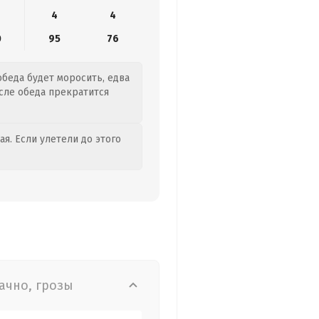
4
4
0
95
76
обеда будет моросить, едва
осле обеда прекратится
я. Если улетели до этого
ачно, грозы