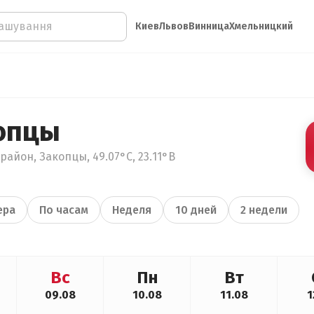
Киев
Львов
Винница
Хмельницкий
опцы
район, Закопцы, 49.07°С, 23.11°В
ера
По часам
Неделя
10 дней
2 недели
Вс
Пн
Вт
09.08
10.08
11.08
1