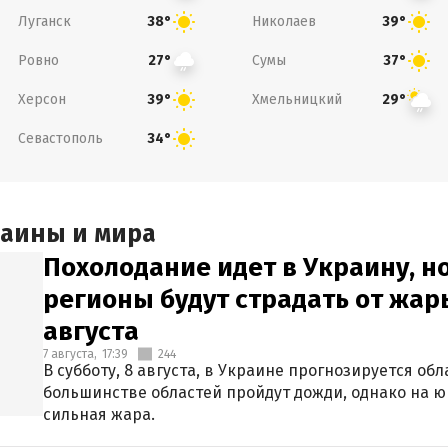
Луганск
Николаев
38°
39°
Ровно
Сумы
27°
37°
Херсон
Хмельницкий
39°
29°
Севастополь
34°
раины и мира
Похолодание идет в Украину, н
регионы будут страдать от жары
августа
7 августа,
17:39
244
В субботу, 8 августа, в Украине прогнозируется об
большинстве областей пройдут дожди, однако на ю
сильная жара.