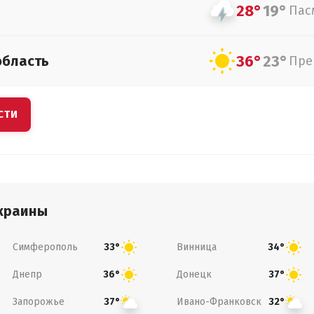
28°
19°
Пас
36°
23°
область
Пре
СТИ
краины
Симферополь
Винница
33°
34°
Днепр
Донецк
36°
37°
Запорожье
Ивано-Франковск
37°
32°