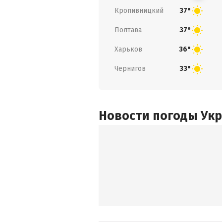
Кропивницкий
37°
Полтава
37°
Харьков
36°
Чернигов
33°
Новости погоды Ук