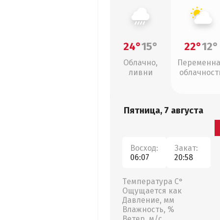
24°
15°
22°
12°
Облачно,
Переменн
ливни
облачност
Пятница, 7 августа
Восход:
Закат:
06:07
20:58
Температура С°
Ощущается как
Давление, мм
Влажность, %
Ветер, м/с