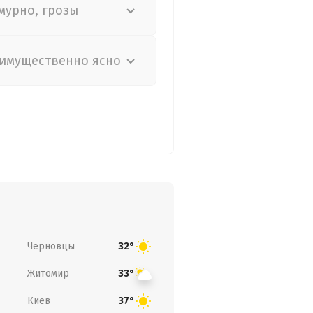
мурно, грозы
имущественно ясно
Черновцы
32°
Житомир
33°
Киев
37°