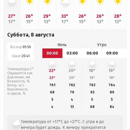
27°
26°
29°
33°
26°
26°
28°
17°
15°
13°
17°
15°
12°
13°
Суббота, 8 августа
Ночь
Утро
Восход:
05:56
00:00
03:00
06:00
09:00
1
Закат:
20:41
Температура С°
22°
20°
18°
18°
Ощущается как
Давление, мм
22°
20°
18°
18°
Влажность, %
761
762
763
764
Ветер, м/с
Вероятность
68
79
93
89
осадков, %
5
4
5
5
4
13
68
84
Температура от +17°C до +27°C. С утра и до
вечера будет дождь. К вечеру прекратится