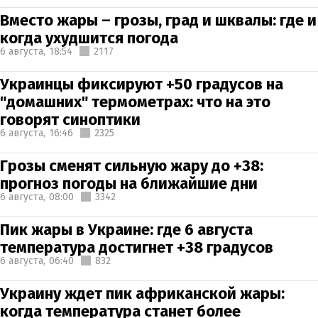
Вместо жары – грозы, град и шквалы: где и
когда ухудшится погода
6 августа,
18:54
2117
Украинцы фиксируют +50 градусов на
"домашних" термометрах: что на это
говорят синоптики
6 августа,
16:46
2325
Грозы сменят сильную жару до +38:
прогноз погоды на ближайшие дни
6 августа,
08:00
3342
Пик жары в Украине: где 6 августа
температура достигнет +38 градусов
6 августа,
06:40
832
Украину ждет пик африканской жары:
когда температура станет более