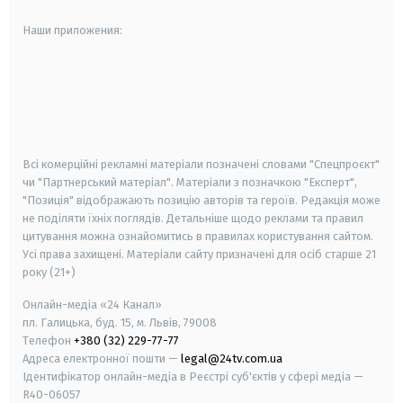
Наши приложения:
android
apple
smart tv
samsung smart tv
Всі комерційні рекламні матеріали позначені словами "Спецпроєкт"
чи "Партнерський матеріал". Матеріали з позначкою "Експерт",
"Позиція" відображають позицію авторів та героїв. Редакція може
не поділяти їхніх поглядів. Детальніше щодо реклами та правил
цитування можна ознайомитись в правилах користування сайтом.
Усі права захищені.
Матеріали сайту призначені для осіб старше
21
року (21+)
Онлайн-медіа «24 Канал»
пл. Галицька, буд. 15, м. Львів, 79008
Телефон
+380 (32) 229-77-77
Адреса електронної пошти —
legal@24tv.com.ua
Ідентифікатор онлайн-медіа в Реєстрі суб'єктів у сфері медіа —
R40-06057