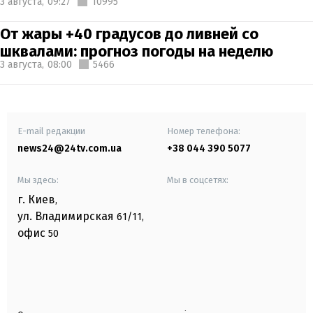
3 августа,
09:27
10995
От жары +40 градусов до ливней со
шквалами: прогноз погоды на неделю
3 августа,
08:00
5466
E-mail редакции
Номер телефона:
news24@24tv.com.ua
+38 044 390 5077
Мы здесь:
Мы в соцсетях:
г. Киев
,
ул. Владимирская
61/11,
офис
50