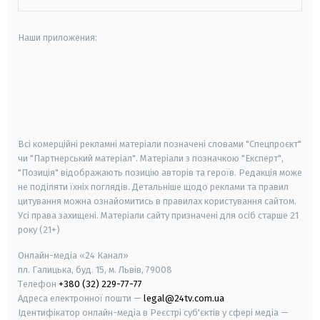
Наши приложения:
android
apple
smart tv
samsung smart tv
Всі комерційні рекламні матеріали позначені словами "Спецпроєкт"
чи "Партнерський матеріал". Матеріали з позначкою "Експерт",
"Позиція" відображають позицію авторів та героїв. Редакція може
не поділяти їхніх поглядів. Детальніше щодо реклами та правил
цитування можна ознайомитись в правилах користування сайтом.
Усі права захищені.
Матеріали сайту призначені для осіб старше
21
року (21+)
Онлайн-медіа «24 Канал»
пл. Галицька, буд. 15, м. Львів, 79008
Телефон
+380 (32) 229-77-77
Адреса електронної пошти —
legal@24tv.com.ua
Ідентифікатор онлайн-медіа в Реєстрі суб'єктів у сфері медіа —