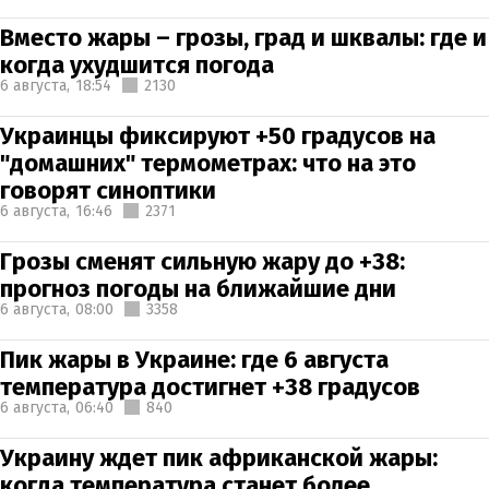
Вместо жары – грозы, град и шквалы: где и
когда ухудшится погода
6 августа,
18:54
2130
Украинцы фиксируют +50 градусов на
"домашних" термометрах: что на это
говорят синоптики
6 августа,
16:46
2371
Грозы сменят сильную жару до +38:
прогноз погоды на ближайшие дни
6 августа,
08:00
3358
Пик жары в Украине: где 6 августа
температура достигнет +38 градусов
6 августа,
06:40
840
Украину ждет пик африканской жары:
когда температура станет более