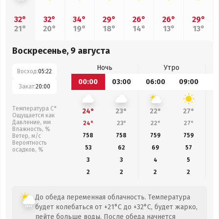
32°
32°
34°
29°
26°
26°
29°
21°
20°
19°
18°
14°
13°
13°
Воскресенье, 9 августа
Ночь
Утро
Восход:
05:22
00:00
03:00
06:00
09:00
1
Закат:
20:00
Температура С°
24°
23°
22°
27°
Ощущается как
Давление, мм
24°
23°
22°
27°
Влажность, %
758
758
759
759
Ветер, м/с
Вероятность
53
62
69
57
осадков, %
3
3
4
5
2
2
2
2
До обеда переменная облачность. Температура
будет колебаться от +21°C до +32°C, будет жарко,
пейте больше воды. После обеда начнется