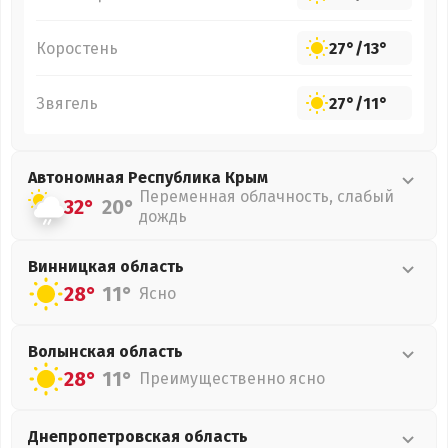
Коростень
27°
/
13°
Звягель
27°
/
11°
Автономная Республика Крым
Переменная облачность, слабый
32°
20°
дождь
Винницкая
область
28°
11°
Ясно
Волынская
область
28°
11°
Преимущественно ясно
Днепропетровская
область