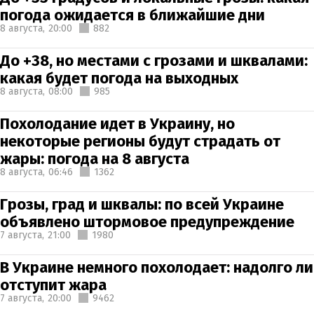
погода ожидается в ближайшие дни
8 августа,
20:00
882
До +38, но местами с грозами и шквалами:
какая будет погода на выходных
8 августа,
08:00
985
Похолодание идет в Украину, но
некоторые регионы будут страдать от
жары: погода на 8 августа
8 августа,
06:46
1362
Грозы, град и шквалы: по всей Украине
объявлено штормовое предупреждение
7 августа,
21:00
1980
В Украине немного похолодает: надолго ли
отступит жара
7 августа,
20:00
9462