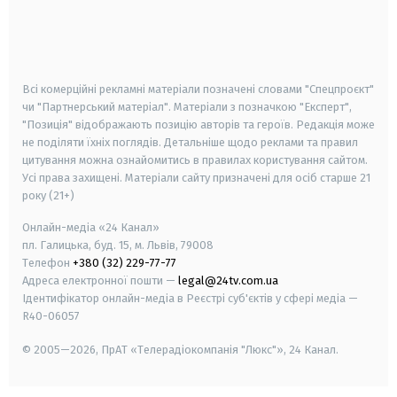
android
apple
smart tv
samsung smart tv
Всі комерційні рекламні матеріали позначені словами "Спецпроєкт"
чи "Партнерський матеріал". Матеріали з позначкою "Експерт",
"Позиція" відображають позицію авторів та героїв. Редакція може
не поділяти їхніх поглядів. Детальніше щодо реклами та правил
цитування можна ознайомитись в правилах користування сайтом.
Усі права захищені.
Матеріали сайту призначені для осіб старше
21
року (21+)
Онлайн-медіа «24 Канал»
пл. Галицька, буд. 15, м. Львів, 79008
Телефон
+380 (32) 229-77-77
Адреса електронної пошти —
legal@24tv.com.ua
Ідентифікатор онлайн-медіа в Реєстрі суб'єктів у сфері медіа —
R40-06057
© 2005—2026,
ПрАТ «Телерадіокомпанія "Люкс"», 24 Канал.