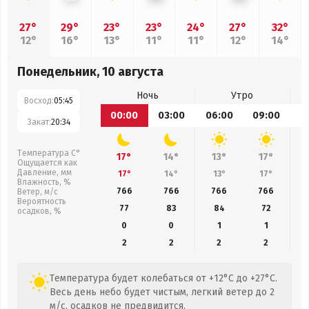
27°
29°
23°
23°
24°
27°
32°
12°
16°
13°
11°
11°
12°
14°
Понедельник, 10 августа
Ночь
Утро
Восход:
05:45
00:00
03:00
06:00
09:00
1
Закат:
20:34
Температура С°
17°
14°
13°
17°
Ощущается как
Давление, мм
17°
14°
13°
17°
Влажность, %
766
766
766
766
Ветер, м/с
Вероятность
77
83
84
72
осадков, %
0
0
1
1
2
2
2
2
Температура будет колебаться от +12°C до +27°C.
Весь день небо будет чистым, легкий ветер до 2
м/с, осадков не предвидится.