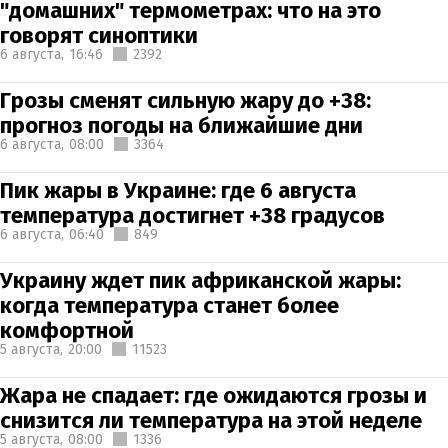
"домашних" термометрах: что на это
говорят синоптики
6 августа,
16:46
2392
Грозы сменят сильную жару до +38:
прогноз погоды на ближайшие дни
6 августа,
08:00
3364
Пик жары в Украине: где 6 августа
температура достигнет +38 градусов
6 августа,
06:40
849
Украину ждет пик африканской жары:
когда температура станет более
комфортной
5 августа,
20:00
11523
Жара не спадает: где ожидаются грозы и
снизится ли температура на этой неделе
5 августа,
08:00
1336