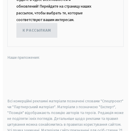
обновлений! Перейдите на страницу наших
рассылок, чтобы выбрать те, которые
соответствуют вашим интересам.
К РАССЫЛКАМ
Наши приложения:
android
apple
smart tv
samsung smart tv
Всі комерційні рекламні матеріали позначені словами "Спецпроєкт"
чи "Партнерський матеріал". Матеріали з позначкою "Експерт",
"Позиція" відображають позицію авторів та героїв. Редакція може
не поділяти їхніх поглядів. Детальніше щодо реклами та правил
цитування можна ознайомитись в правилах користування сайтом.
Усі права захищені.
Матеріали сайту призначені для осіб старше
21