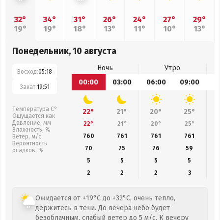
32°
34°
31°
26°
24°
27°
29°
19°
19°
18°
13°
11°
10°
13°
Понедельник, 10 августа
Ночь
Утро
Восход:
05:18
00:00
03:00
06:00
09:00
1
Закат:
19:51
Температура С°
22°
21°
20°
25°
Ощущается как
Давление, мм
22°
21°
20°
25°
Влажность, %
760
761
761
761
Ветер, м/с
Вероятность
70
75
76
59
осадков, %
5
5
5
5
2
2
2
3
Ожидается от +19°C до +32°C, очень тепло,
держитесь в тени. До вечера небо будет
безоблачным, слабый ветер до 5 м/с. К вечеру