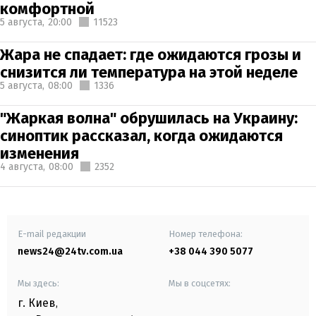
комфортной
5 августа,
20:00
11523
Жара не спадает: где ожидаются грозы и
снизится ли температура на этой неделе
5 августа,
08:00
1336
"Жаркая волна" обрушилась на Украину:
синоптик рассказал, когда ожидаются
изменения
4 августа,
08:00
2352
E-mail редакции
Номер телефона:
news24@24tv.com.ua
+38 044 390 5077
Мы здесь:
Мы в соцсетях:
г. Киев
,