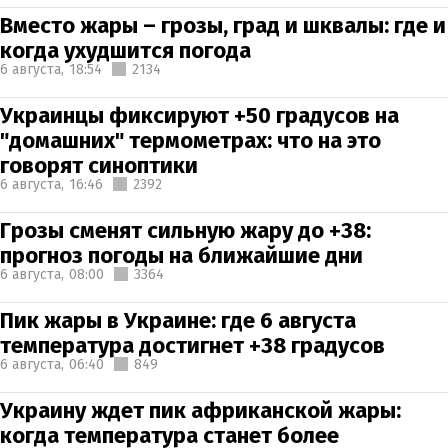
Вместо жары – грозы, град и шквалы: где и
когда ухудшится погода
6 августа,
18:54
2134
Украинцы фиксируют +50 градусов на
"домашних" термометрах: что на это
говорят синоптики
6 августа,
16:46
2392
Грозы сменят сильную жару до +38:
прогноз погоды на ближайшие дни
6 августа,
08:00
3364
Пик жары в Украине: где 6 августа
температура достигнет +38 градусов
6 августа,
06:40
849
Украину ждет пик африканской жары:
когда температура станет более