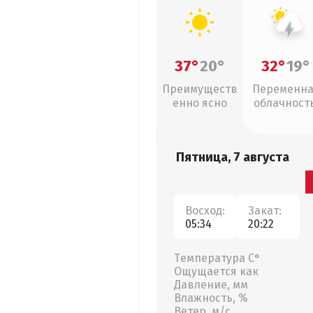
37°
20°
32°
19°
Преимуществ
Переменн
енно ясно
облачность
грозы
Пятница, 7 августа
Восход:
Закат:
05:34
20:22
Температура С°
Ощущается как
Давление, мм
Влажность, %
Ветер, м/с