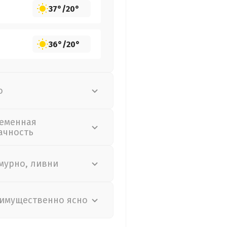
37°
/
20°
36°
/
20°
о
еменная
ачность
мурно, ливни
имущественно ясно