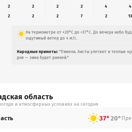
2
2
2
2
4
4
2
2
2
7
2
1
На термометре от +20°C до +37°C. До вечера небо бу
ощутимый ветер до 4 м/с.
Народные приметы:
"Пимена. Аисты улетают в теплые кра
дня — зима будет ранней."
адская
область
огоде и атмосферных условиях на сегодня
37°
20°
асть
Пре