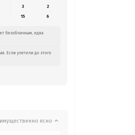
3
2
3
15
6
дет безоблачным, едва
я. Если улетели до этого
имущественно ясно