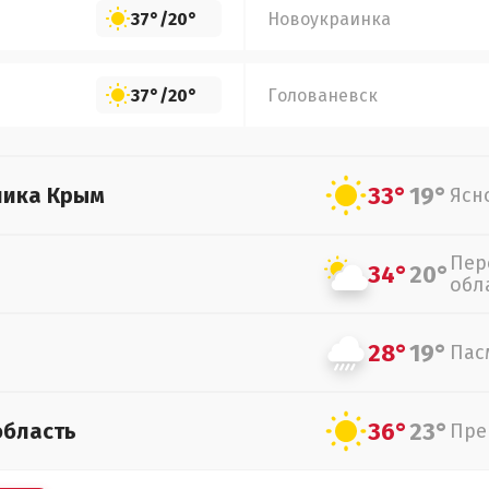
37°
/
20°
Новоукраинка
37°
/
20°
Голованевск
33°
19°
лика Крым
Ясн
Пер
34°
20°
обл
28°
19°
Пас
36°
23°
область
Пре