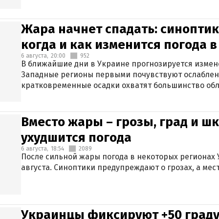
Жара начнет спадать: синоптик
когда и как изменится погода 
6 августа,
20:00
952
В ближайшие дни в Украине прогнозируется измен
Западные регионы первыми почувствуют ослаблен
кратковременные осадки охватят большинство обл
Вместо жары – грозы, град и шк
ухудшится погода
6 августа,
18:54
2089
После сильной жары погода в некоторых регионах 
августа. Синоптики предупреждают о грозах, а мес
Украинцы фиксируют +50 граду