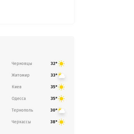
Черновцы
32°
Житомир
33°
Киев
35°
Одесса
35°
Тернополь
30°
Черкассы
38°