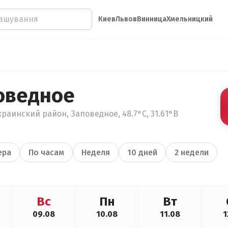
Киев
Львов
Винница
Хмельницкий
оведное
раинский район, Заповедное, 48.7°С, 31.61°В
ера
По часам
Неделя
10 дней
2 недели
Вс
Пн
Вт
09.08
10.08
11.08
1