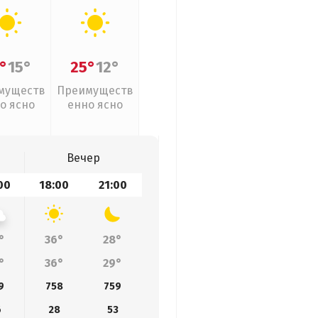
°
15°
25°
12°
муществ
Преимуществ
о ясно
енно ясно
Вечер
00
18:00
21:00
°
36°
28°
°
36°
29°
9
758
759
6
28
53