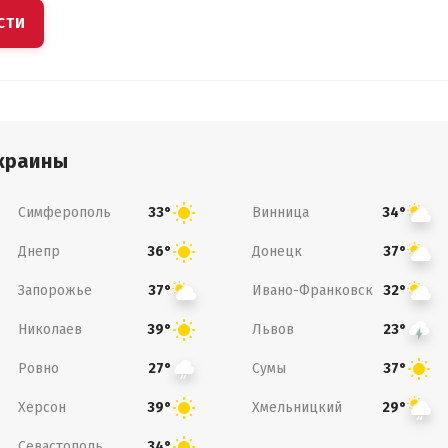
СТИ
краины
Симферополь
Винница
33°
34°
Днепр
Донецк
36°
37°
Запорожье
Ивано-Франковск
37°
32°
Николаев
Львов
39°
23°
Ровно
Сумы
27°
37°
Херсон
Хмельницкий
39°
29°
Севастополь
34°