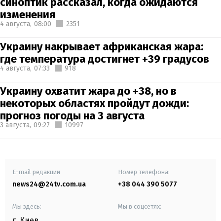
синоптик рассказал, когда ожидаются
изменения
4 августа,
08:00
2351
Украину накрывает африканская жара:
где температура достигнет +39 градусов
4 августа,
07:33
918
Украину охватит жара до +38, но в
некоторых областях пройдут дожди:
прогноз погоды на 3 августа
3 августа,
09:27
10997
E-mail редакции
Номер телефона:
news24@24tv.com.ua
+38 044 390 5077
Мы здесь:
Мы в соцсетях:
г. Киев
,