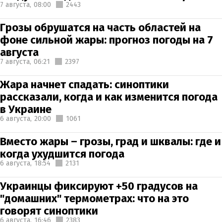
7 августа,
08:00
2443
Грозы обрушатся на часть областей на
фоне сильной жары: прогноз погоды на 7
августа
7 августа,
06:21
2397
Жара начнет спадать: синоптики
рассказали, когда и как изменится погода
в Украине
6 августа,
20:00
1061
Вместо жары – грозы, град и шквалы: где и
когда ухудшится погода
6 августа,
18:54
2131
Украинцы фиксируют +50 градусов на
"домашних" термометрах: что на это
говорят синоптики
6 августа,
16:46
2383