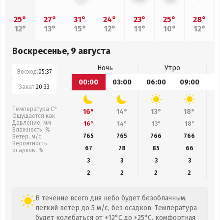
25°
27°
31°
24°
23°
25°
28°
12°
13°
15°
12°
11°
10°
12°
Воскресенье, 9 августа
Ночь
Утро
Восход:
05:37
00:00
03:00
06:00
09:00
1
Закат:
20:33
Температура С°
16°
14°
13°
18°
Ощущается как
Давление, мм
16°
14°
13°
18°
Влажность, %
765
765
766
766
Ветер, м/с
Вероятность
67
78
85
66
осадков, %
3
3
3
3
2
2
2
2
В течение всего дня небо будет безоблачным,
легкий ветер до 5 м/с, без осадков. Температура
будет колебаться от +12°C до +25°C, комфортная