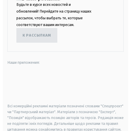
Будьте в курсе всех новостей и
обновлений! Перейдите на страницу наших
рассылок, чтобы выбрать те, которые
соответствуют вашим интересам.
К РАССЫЛКАМ
Наши приложения:
android
apple
smart tv
samsung smart tv
Всі комерційні рекламні матеріали позначені словами "Спецпроєкт"
чи "Партнерський матеріал". Матеріали з позначкою "Експерт",
"Позиція" відображають позицію авторів та героїв. Редакція може
не поділяти їхніх поглядів. Детальніше щодо реклами та правил
цитування можна ознайомитись в правилах користування сайтом.