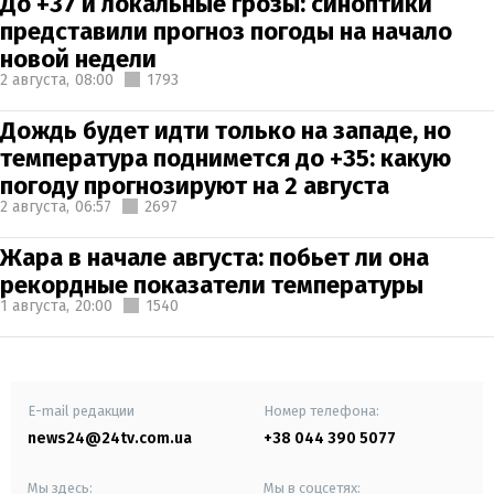
До +37 и локальные грозы: синоптики
представили прогноз погоды на начало
новой недели
2 августа,
08:00
1793
Дождь будет идти только на западе, но
температура поднимется до +35: какую
погоду прогнозируют на 2 августа
2 августа,
06:57
2697
Жара в начале августа: побьет ли она
рекордные показатели температуры
1 августа,
20:00
1540
E-mail редакции
Номер телефона:
news24@24tv.com.ua
+38 044 390 5077
Мы здесь:
Мы в соцсетях: