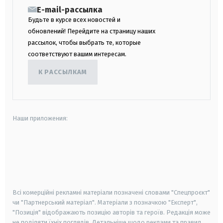
E-mail-рассылка
Будьте в курсе всех новостей и
обновлений! Перейдите на страницу наших
рассылок, чтобы выбрать те, которые
соответствуют вашим интересам.
К РАССЫЛКАМ
Наши приложения:
android
apple
smart tv
samsung smart tv
Всі комерційні рекламні матеріали позначені словами "Спецпроєкт"
чи "Партнерський матеріал". Матеріали з позначкою "Експерт",
"Позиція" відображають позицію авторів та героїв. Редакція може
не поділяти їхніх поглядів. Детальніше щодо реклами та правил