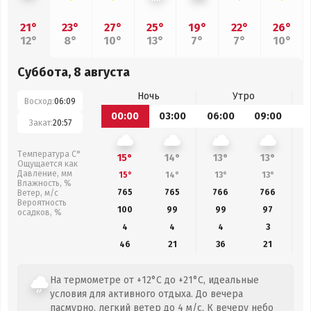
21°
23°
27°
25°
19°
22°
26°
12°
8°
10°
13°
7°
7°
10°
Суббота, 8 августа
Ночь
Утро
Восход:
06:09
00:00
03:00
06:00
09:00
1
Закат:
20:57
Температура С°
15°
14°
13°
13°
Ощущается как
Давление, мм
15°
14°
13°
13°
Влажность, %
765
765
766
766
Ветер, м/с
Вероятность
100
99
99
97
осадков, %
4
4
4
3
46
21
36
21
На термометре от +12°C до +21°C, идеальные
условия для активного отдыха. До вечера
пасмурно, легкий ветер до 4 м/с. К вечеру небо