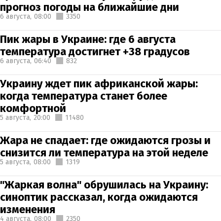
прогноз погоды на ближайшие дни
6 августа,
08:00
3350
Пик жары в Украине: где 6 августа
температура достигнет +38 градусов
6 августа,
06:40
832
Украину ждет пик африканской жары:
когда температура станет более
комфортной
5 августа,
20:00
11480
Жара не спадает: где ожидаются грозы и
снизится ли температура на этой неделе
5 августа,
08:00
1319
"Жаркая волна" обрушилась на Украину:
синоптик рассказал, когда ожидаются
изменения
4 августа,
08:00
2350