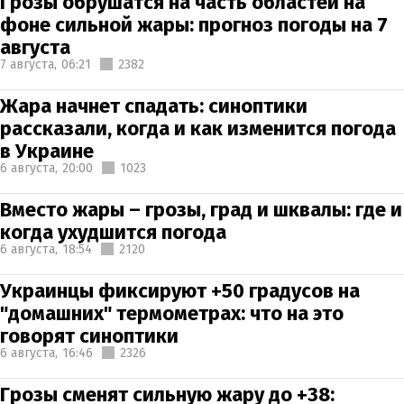
Грозы обрушатся на часть областей на
фоне сильной жары: прогноз погоды на 7
августа
7 августа,
06:21
2382
Жара начнет спадать: синоптики
рассказали, когда и как изменится погода
в Украине
6 августа,
20:00
1023
Вместо жары – грозы, град и шквалы: где и
когда ухудшится погода
6 августа,
18:54
2120
Украинцы фиксируют +50 градусов на
"домашних" термометрах: что на это
говорят синоптики
6 августа,
16:46
2326
Грозы сменят сильную жару до +38: