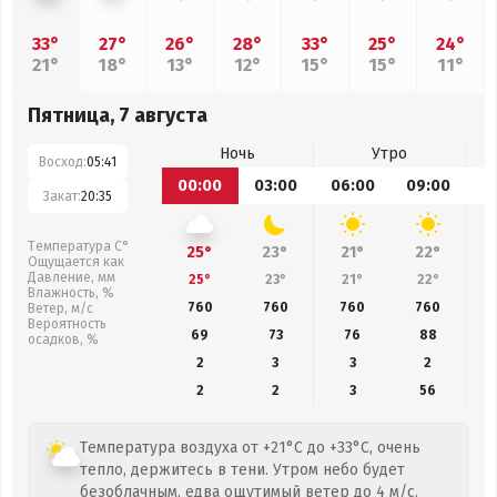
33°
27°
26°
28°
33°
25°
24°
21°
18°
13°
12°
15°
15°
11°
Пятница, 7 августа
Ночь
Утро
Восход:
05:41
00:00
03:00
06:00
09:00
1
Закат:
20:35
Температура С°
25°
23°
21°
22°
Ощущается как
Давление, мм
25°
23°
21°
22°
Влажность, %
760
760
760
760
Ветер, м/с
Вероятность
69
73
76
88
осадков, %
2
3
3
2
2
2
3
56
Температура воздуха от +21°C до +33°C, очень
тепло, держитесь в тени. Утром небо будет
безоблачным, едва ощутимый ветер до 4 м/с.