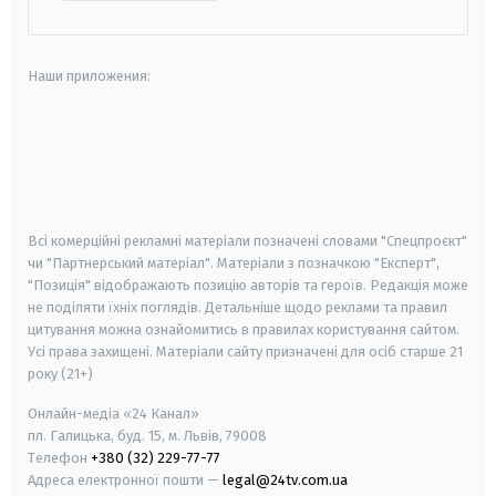
Наши приложения:
android
apple
smart tv
samsung smart tv
Всі комерційні рекламні матеріали позначені словами "Спецпроєкт"
чи "Партнерський матеріал". Матеріали з позначкою "Експерт",
"Позиція" відображають позицію авторів та героїв. Редакція може
не поділяти їхніх поглядів. Детальніше щодо реклами та правил
цитування можна ознайомитись в правилах користування сайтом.
Усі права захищені.
Матеріали сайту призначені для осіб старше
21
року (21+)
Онлайн-медіа «24 Канал»
пл. Галицька, буд. 15, м. Львів, 79008
Телефон
+380 (32) 229-77-77
Адреса електронної пошти —
legal@24tv.com.ua