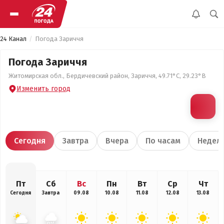
24 Канал
Погода Зариччя
Погода Зариччя
Житомирская обл., Бердичевский район, Зариччя, 49.71°С, 29.23°В
Изменить город
Сегодня
Завтра
Вчера
По часам
Недел
Пт
Сб
Вс
Пн
Вт
Ср
Чт
Сегодня
Завтра
09.08
10.08
11.08
12.08
13.08