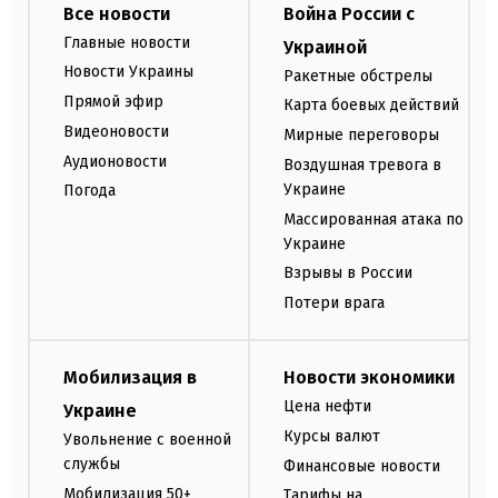
Все новости
Война России с
Главные новости
Украиной
Новости Украины
Ракетные обстрелы
Прямой эфир
Карта боевых действий
Видеоновости
Мирные переговоры
Аудионовости
Воздушная тревога в
Украине
Погода
Массированная атака по
Украине
Взрывы в России
Потери врага
Мобилизация в
Новости экономики
Цена нефти
Украине
Курсы валют
Увольнение с военной
службы
Финансовые новости
Мобилизация 50+
Тарифы на