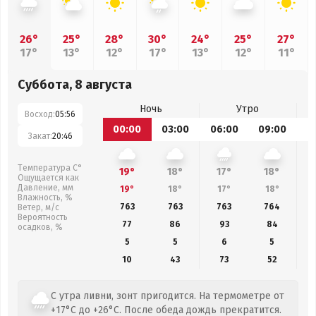
26°
25°
28°
30°
24°
25°
27°
17°
13°
12°
17°
13°
12°
11°
Суббота, 8 августа
Ночь
Утро
Восход:
05:56
00:00
03:00
06:00
09:00
1
Закат:
20:46
Температура С°
19°
18°
17°
18°
Ощущается как
Давление, мм
19°
18°
17°
18°
Влажность, %
763
763
763
764
Ветер, м/с
Вероятность
77
86
93
84
осадков, %
5
5
6
5
10
43
73
52
С утра ливни, зонт пригодится. На термометре от
+17°C до +26°C. После обеда дождь прекратится.