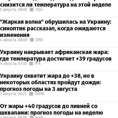
снизится ли температура на этой неделе
5 августа,
08:00
1324
"Жаркая волна" обрушилась на Украину:
синоптик рассказал, когда ожидаются
изменения
4 августа,
08:00
2350
Украину накрывает африканская жара:
где температура достигнет +39 градусов
4 августа,
07:33
914
Украину охватит жара до +38, но в
некоторых областях пройдут дожди:
прогноз погоды на 3 августа
3 августа,
09:27
10995
От жары +40 градусов до ливней со
шквалами: прогноз погоды на неделю
3 августа,
08:00
5465