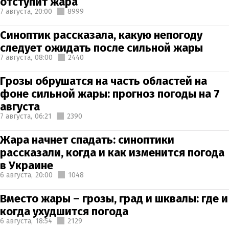
отступит жара
7 августа,
20:00
8999
Синоптик рассказала, какую непогоду
следует ожидать после сильной жары
7 августа,
08:00
2440
Грозы обрушатся на часть областей на
фоне сильной жары: прогноз погоды на 7
августа
7 августа,
06:21
2390
Жара начнет спадать: синоптики
рассказали, когда и как изменится погода
в Украине
6 августа,
20:00
1048
Вместо жары – грозы, град и шквалы: где и
когда ухудшится погода
6 августа,
18:54
2129