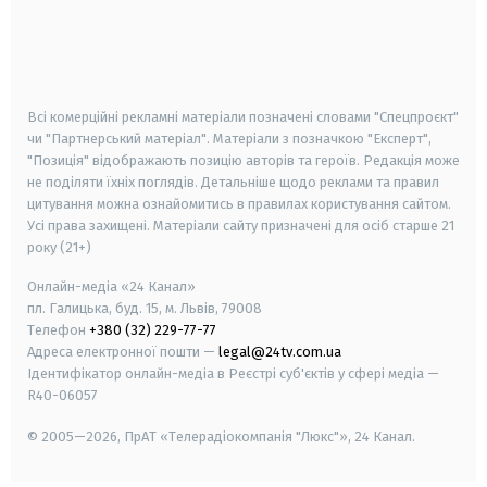
android
apple
smart tv
samsung smart tv
Всі комерційні рекламні матеріали позначені словами "Спецпроєкт"
чи "Партнерський матеріал". Матеріали з позначкою "Експерт",
"Позиція" відображають позицію авторів та героїв. Редакція може
не поділяти їхніх поглядів. Детальніше щодо реклами та правил
цитування можна ознайомитись в правилах користування сайтом.
Усі права захищені.
Матеріали сайту призначені для осіб старше
21
року (21+)
Онлайн-медіа «24 Канал»
пл. Галицька, буд. 15, м. Львів, 79008
Телефон
+380 (32) 229-77-77
Адреса електронної пошти —
legal@24tv.com.ua
Ідентифікатор онлайн-медіа в Реєстрі суб'єктів у сфері медіа —
R40-06057
© 2005—2026,
ПрАТ «Телерадіокомпанія "Люкс"», 24 Канал.