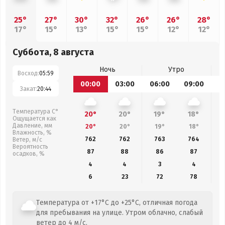
25°
27°
30°
32°
26°
26°
28°
17°
15°
13°
15°
15°
12°
12°
Суббота, 8 августа
Ночь
Утро
Восход:
05:59
00:00
03:00
06:00
09:00
1
Закат:
20:44
Температура С°
20°
20°
19°
18°
Ощущается как
Давление, мм
20°
20°
19°
18°
Влажность, %
762
762
763
764
Ветер, м/с
Вероятность
87
88
86
87
осадков, %
4
4
3
4
6
23
72
78
Температура от +17°C до +25°C, отличная погода
для пребывания на улице. Утром облачно, слабый
ветер до 4 м/с.