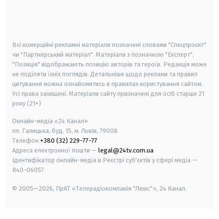
android
apple
smart tv
samsung smart tv
Всі комерційні рекламні матеріали позначені словами "Спецпроєкт"
чи "Партнерський матеріал". Матеріали з позначкою "Експерт",
"Позиція" відображають позицію авторів та героїв. Редакція може
не поділяти їхніх поглядів. Детальніше щодо реклами та правил
цитування можна ознайомитись в правилах користування сайтом.
Усі права захищені.
Матеріали сайту призначені для осіб старше
21
року (21+)
Онлайн-медіа «24 Канал»
пл. Галицька, буд. 15, м. Львів, 79008
Телефон
+380 (32) 229-77-77
Адреса електронної пошти —
legal@24tv.com.ua
Ідентифікатор онлайн-медіа в Реєстрі суб'єктів у сфері медіа —
R40-06057
© 2005—2026,
ПрАТ «Телерадіокомпанія "Люкс"», 24 Канал.