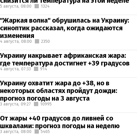
снизится ли температура на этой неделе
5 августа,
08:00
1324
"Жаркая волна" обрушилась на Украину:
синоптик рассказал, когда ожидаются
изменения
4 августа,
08:00
2350
Украину накрывает африканская жара:
где температура достигнет +39 градусов
4 августа,
07:33
914
Украину охватит жара до +38, но в
некоторых областях пройдут дожди:
прогноз погоды на 3 августа
3 августа,
09:27
10995
От жары +40 градусов до ливней со
шквалами: прогноз погоды на неделю
3 августа,
08:00
5465