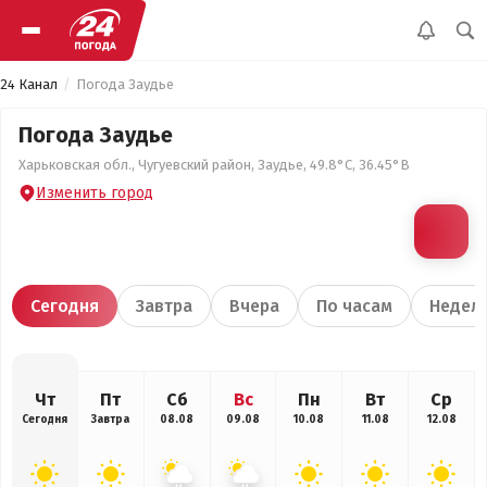
24 Канал
Погода Заудье
Погода Заудье
Харьковская обл., Чугуевский район, Заудье, 49.8°С, 36.45°В
Изменить город
Сегодня
Завтра
Вчера
По часам
Недел
Чт
Пт
Сб
Вс
Пн
Вт
Ср
Сегодня
Завтра
08.08
09.08
10.08
11.08
12.08