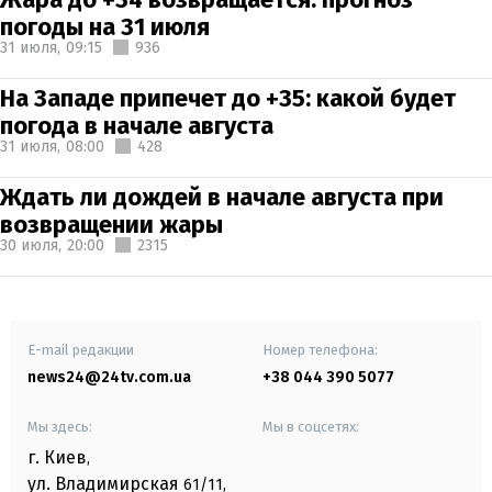
погоды на 31 июля
31 июля,
09:15
936
На Западе припечет до +35: какой будет
погода в начале августа
31 июля,
08:00
428
Ждать ли дождей в начале августа при
возвращении жары
30 июля,
20:00
2315
E-mail редакции
Номер телефона:
news24@24tv.com.ua
+38 044 390 5077
Мы здесь:
Мы в соцсетях:
г. Киев
,
ул. Владимирская
61/11,