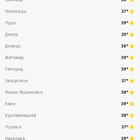
Черновцы
37°
Луцк
39°
Днепр
35°
Донецк
36°
Житомир
39°
Ужгород
39°
Запорожье
37°
Ивано-Франковск
38°
Киев
39°
Кропивницкий
38°
Луганск
37°
Николаев
39°