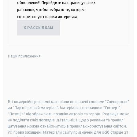
обновлений! Перейдите на страницу наших
рассылок, чтобы выбрать те, которые
соответствуют вашим интересам.
К РАССЫЛКАМ
Наши приложения:
android
apple
smart tv
samsung smart tv
Всі комерційні рекламні матеріали позначені словами "Спецпроєкт"
чи "Партнерський матеріал". Матеріали з позначкою "Експерт",
"Позиція" відображають позицію авторів та героїв. Редакція може
не поділяти їхніх поглядів. Детальніше щодо реклами та правил
цитування можна ознайомитись в правилах користування сайтом.
Усі права захищені.
Матеріали сайту призначені для осіб старше
21