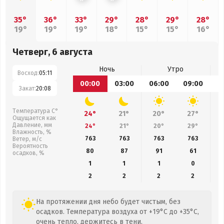
35°
36°
33°
29°
28°
29°
28°
19°
19°
19°
18°
15°
15°
16°
Четверг, 6 августа
Ночь
Утро
Восход:
05:11
00:00
03:00
06:00
09:00
1
Закат:
20:08
Температура С°
24°
21°
20°
27°
Ощущается как
Давление, мм
24°
21°
20°
29°
Влажность, %
763
763
763
763
Ветер, м/с
Вероятность
80
87
91
61
осадков, %
1
1
1
0
2
2
2
2
На протяжении дня небо будет чистым, без
осадков. Температура воздуха от +19°C до +35°C,
очень тепло, держитесь в тени.