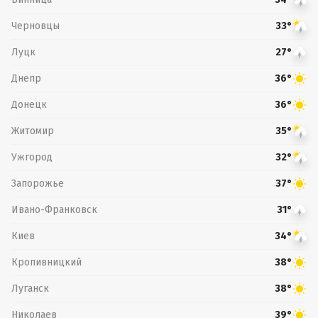
Черновцы
33°
Луцк
27°
Днепр
36°
Донецк
36°
Житомир
35°
Ужгород
32°
Запорожье
37°
Ивано-Франковск
31°
Киев
34°
Кропивницкий
38°
Луганск
38°
Николаев
39°