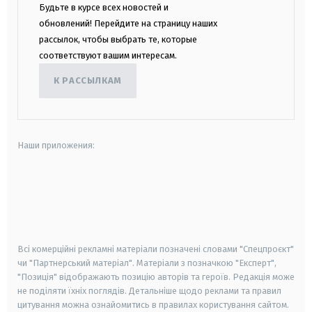
Будьте в курсе всех новостей и
обновлений! Перейдите на страницу наших
рассылок, чтобы выбрать те, которые
соответствуют вашим интересам.
К РАССЫЛКАМ
Наши приложения:
android
apple
smart tv
samsung smart tv
Всі комерційні рекламні матеріали позначені словами "Спецпроєкт"
чи "Партнерський матеріал". Матеріали з позначкою "Експерт",
"Позиція" відображають позицію авторів та героїв. Редакція може
не поділяти їхніх поглядів. Детальніше щодо реклами та правил
цитування можна ознайомитись в правилах користування сайтом.