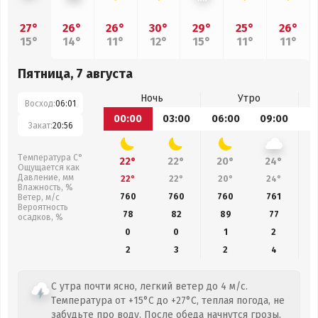
27°
26°
26°
30°
29°
25°
26°
15°
14°
11°
12°
15°
11°
11°
Пятница, 7 августа
Ночь
Утро
Восход:
06:01
00:00
03:00
06:00
09:00
1
Закат:
20:56
Температура С°
22°
22°
20°
24°
Ощущается как
Давление, мм
22°
22°
20°
24°
Влажность, %
760
760
760
761
Ветер, м/с
Вероятность
78
82
89
77
осадков, %
0
0
1
2
2
3
2
4
С утра почти ясно, легкий ветер до 4 м/с.
Температура от +15°C до +27°C, теплая погода, не
забудьте про воду. После обеда начнутся грозы.