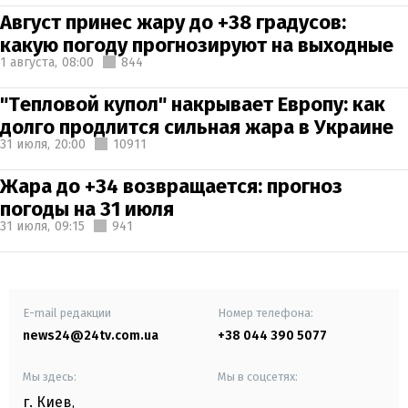
Август принес жару до +38 градусов:
какую погоду прогнозируют на выходные
1 августа,
08:00
844
"Тепловой купол" накрывает Европу: как
долго продлится сильная жара в Украине
31 июля,
20:00
10911
Жара до +34 возвращается: прогноз
погоды на 31 июля
31 июля,
09:15
941
E-mail редакции
Номер телефона:
news24@24tv.com.ua
+38 044 390 5077
Мы здесь:
Мы в соцсетях:
г. Киев
,