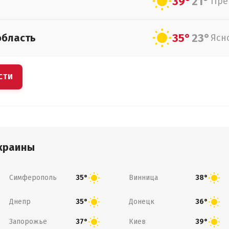
39°
21°
Пре
35°
23°
область
Ясн
СТИ
краины
Симферополь
Винница
35°
38°
Днепр
Донецк
35°
36°
Запорожье
Киев
37°
39°