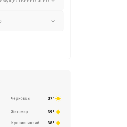
имущественно ясно
о
Черновцы
37°
Житомир
39°
Кропивницкий
38°