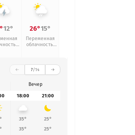
°
12°
26°
15°
менная
Переменная
чность,
облачность,
розы
слабый дождь
7
/14
Вечер
00
18:00
21:00
°
35°
25°
°
35°
25°