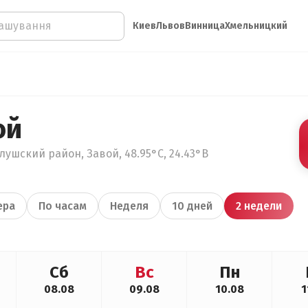
Киев
Львов
Винница
Хмельницкий
ой
ушский район, Завой, 48.95°С, 24.43°В
ера
По часам
Неделя
10 дней
2 недели
Сб
Вс
Пн
08.08
09.08
10.08
1