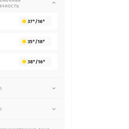
еменная
ачность
37°
/
16°
35°
/
18°
38°
/
16°
о
о