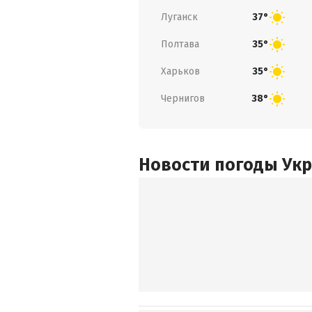
Луганск
37°
Полтава
35°
Харьков
35°
Чернигов
38°
Новости погоды Ук