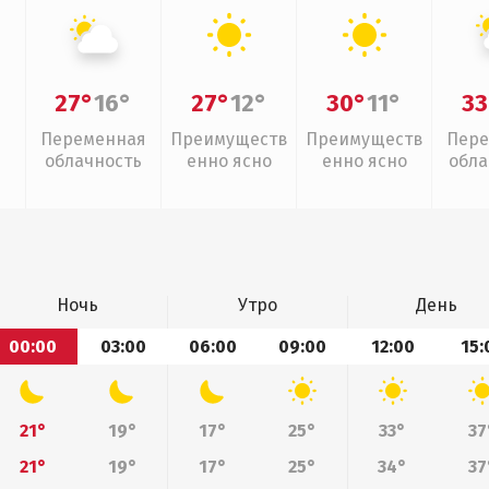
27°
16°
27°
12°
30°
11°
33
Переменная
Преимуществ
Преимуществ
Пере
облачность
енно ясно
енно ясно
обла
г
Ночь
Утро
День
00:00
03:00
06:00
09:00
12:00
15:
21°
19°
17°
25°
33°
37
21°
19°
17°
25°
34°
37