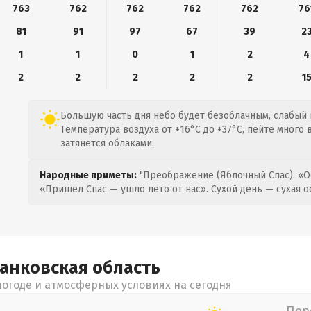
763
762
762
762
762
76
81
91
97
67
39
2
1
1
0
1
2
4
2
2
2
2
2
1
Большую часть дня небо будет безоблачным, слабый в
Температура воздуха от +16°C до +37°C, пейте много
затянется облаками.
Народные приметы:
"Преображение (Яблочный Спас). «О
«Пришел Спас — ушло лето от нас». Сухой день — сухая о
ранковская
область
огоде и атмосферных условиях на сегодня