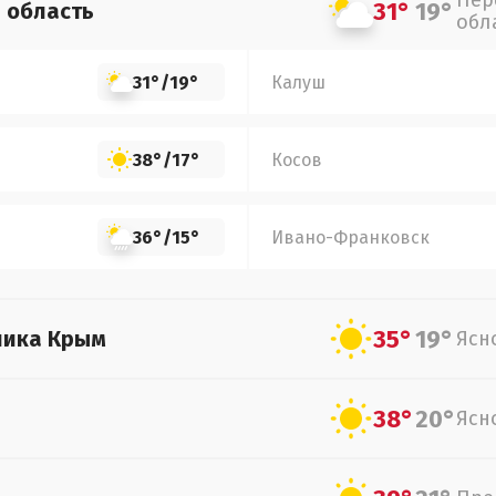
Пер
31°
19°
я
область
обл
31°
/
19°
Калуш
38°
/
17°
Косов
36°
/
15°
Ивано-Франковск
35°
19°
лика Крым
Ясн
38°
20°
Ясн