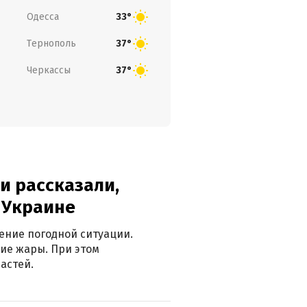
Одесса
33°
Тернополь
37°
Черкассы
37°
и рассказали,
в Украине
ение погодной ситуации.
ие жары. При этом
астей.