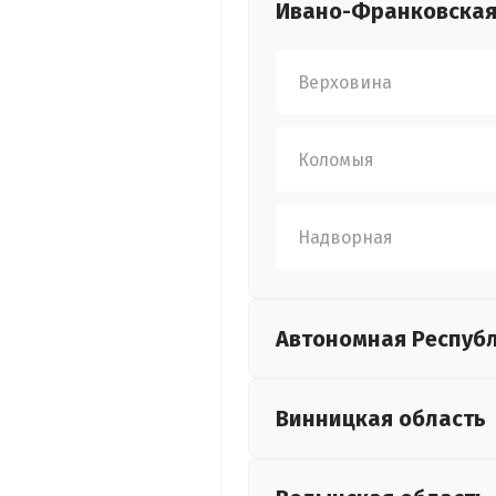
Ивано-Франковска
Верховина
Коломыя
Надворная
Автономная Респуб
Винницкая
область