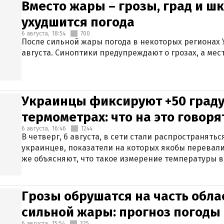
Вместо жары – грозы, град и шк
ухудшится погода
6 августа,
18:54
700
После сильной жары погода в некоторых регионах 
августа. Синоптики предупреждают о грозах, а мес
Украинцы фиксируют +50 граду
термометрах: что на это говор
6 августа,
16:46
1244
В четверг, 6 августа, в сети стали распространят
украинцев, показатели на которых якобы перевали
же объясняют, что такое измерение температуры в
Грозы обрушатся на часть обла
сильной жары: прогноз погоды 
6 августа,
15:54
325