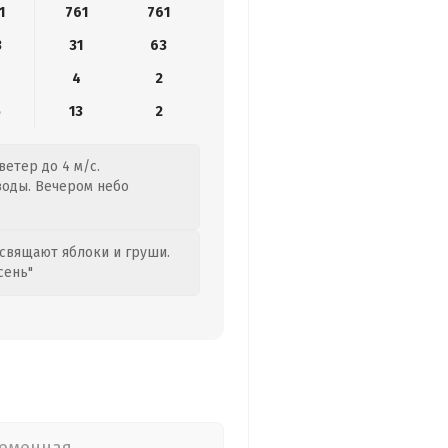
1
761
761
3
31
63
4
2
5
13
2
етер до 4 м/с.
 воды. Вечером небо
свящают яблоки и груши.
сень"