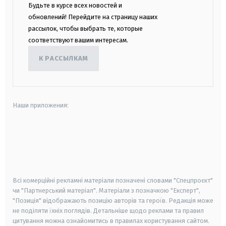
Будьте в курсе всех новостей и
обновлений! Перейдите на страницу наших
рассылок, чтобы выбрать те, которые
соответствуют вашим интересам.
К РАССЫЛКАМ
Наши приложения:
android
apple
smart tv
samsung smart tv
Всі комерційні рекламні матеріали позначені словами "Спецпроєкт"
чи "Партнерський матеріал". Матеріали з позначкою "Експерт",
"Позиція" відображають позицію авторів та героїв. Редакція може
не поділяти їхніх поглядів. Детальніше щодо реклами та правил
цитування можна ознайомитись в правилах користування сайтом.