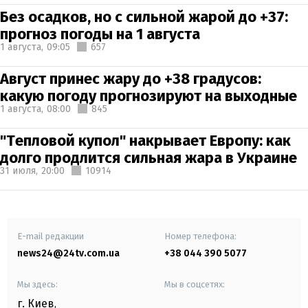
Без осадков, но с сильной жарой до +37:
прогноз погоды на 1 августа
1 августа,
09:05
657
Август принес жару до +38 градусов:
какую погоду прогнозируют на выходные
1 августа,
08:00
845
"Тепловой купол" накрывает Европу: как
долго продлится сильная жара в Украине
31 июля,
20:00
10914
E-mail редакции
Номер телефона:
news24@24tv.com.ua
+38 044 390 5077
Мы здесь:
Мы в соцсетях:
г. Киев
,