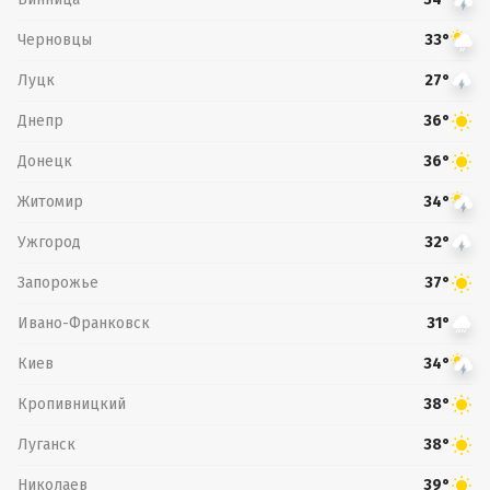
Черновцы
33°
Луцк
27°
Днепр
36°
Донецк
36°
Житомир
34°
Ужгород
32°
Запорожье
37°
Ивано-Франковск
31°
Киев
34°
Кропивницкий
38°
Луганск
38°
Николаев
39°