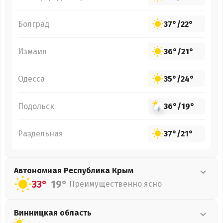
Болград
37°
/
22°
Измаил
36°
/
21°
Одесса
35°
/
24°
Подольск
36°
/
19°
Раздельная
37°
/
21°
Автономная Республика Крым
33°
19°
Преимущественно ясно
Винницкая
область