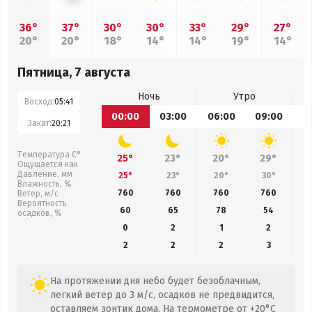
36°
37°
30°
30°
33°
29°
27°
20°
20°
18°
14°
14°
19°
14°
Пятница, 7 августа
Ночь
Утро
Восход:
05:41
00:00
03:00
06:00
09:00
1
Закат:
20:21
Температура С°
25°
23°
20°
29°
Ощущается как
Давление, мм
25°
23°
20°
30°
Влажность, %
760
760
760
760
Ветер, м/с
Вероятность
60
65
78
54
осадков, %
0
2
1
2
2
2
2
3
На протяжении дня небо будет безоблачным,
легкий ветер до 3 м/с, осадков не предвидится,
оставляем зонтик дома. На термометре от +20°C