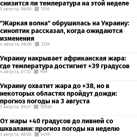
снизится ли температура на этой неделе
5 августа,
08:00
1310
"Жаркая волна" обрушилась на Украину:
синоптик рассказал, когда ожидаются
изменения
4 августа,
08:00
2339
Украину накрывает африканская жара:
где температура достигнет +39 градусов
4 августа,
07:33
909
Украину охватит жара до +38, но в
некоторых областях пройдут дожди:
прогноз погоды на 3 августа
3 августа,
09:27
10938
От жары +40 градусов до ливней со
шквалами: прогноз погоды на неделю
3 августа,
08:00
5459