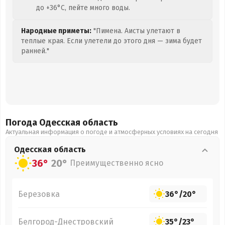
до +36°C, пейте много воды.
Народные приметы:
"Пимена. Аисты улетают в
теплые края. Если улетели до этого дня — зима будет
ранней."
Погода Одесская
область
Актуальная информация о погоде и атмосферных условиях на сегодня
Одесская
область
36°
20°
Преимущественно ясно
Березовка
36°
/
20°
Белгород-Днестровский
35°
/
23°