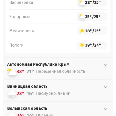
Васильевка
38°
/
25°
Запорожье
35°
/
25°
Мелитополь
38°
/
25°
Пологи
39°
/
24°
Автономная Республика Крым
33°
21°
Переменная облачность
Винницкая
область
23°
16°
Пасмурно, ливни
Волынская
область
24°
14°
Облачно