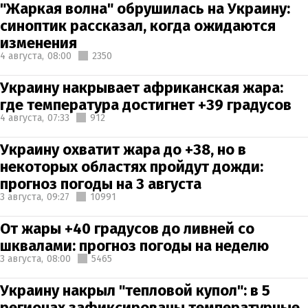
"Жаркая волна" обрушилась на Украину:
синоптик рассказал, когда ожидаются
изменения
4 августа,
08:00
2350
Украину накрывает африканская жара:
где температура достигнет +39 градусов
4 августа,
07:33
912
Украину охватит жара до +38, но в
некоторых областях пройдут дожди:
прогноз погоды на 3 августа
3 августа,
09:27
10991
От жары +40 градусов до ливней со
шквалами: прогноз погоды на неделю
3 августа,
08:00
5465
Украину накрыл "тепловой купол": в 5
регионах зафиксированы температурные