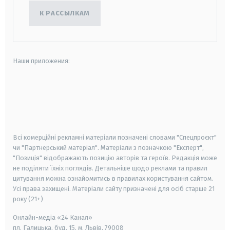
К РАССЫЛКАМ
Наши приложения:
android
apple
smart tv
samsung smart tv
Всі комерційні рекламні матеріали позначені словами "Спецпроєкт"
чи "Партнерський матеріал". Матеріали з позначкою "Експерт",
"Позиція" відображають позицію авторів та героїв. Редакція може
не поділяти їхніх поглядів. Детальніше щодо реклами та правил
цитування можна ознайомитись в правилах користування сайтом.
Усі права захищені.
Матеріали сайту призначені для осіб старше
21
року (21+)
Онлайн-медіа «24 Канал»
пл. Галицька, буд. 15, м. Львів, 79008