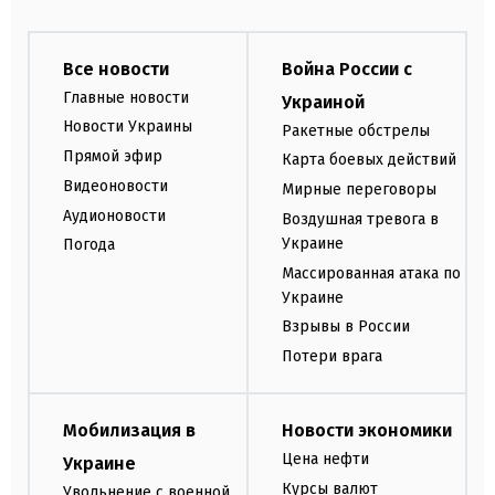
Все новости
Война России с
Главные новости
Украиной
Новости Украины
Ракетные обстрелы
Прямой эфир
Карта боевых действий
Видеоновости
Мирные переговоры
Аудионовости
Воздушная тревога в
Украине
Погода
Массированная атака по
Украине
Взрывы в России
Потери врага
Мобилизация в
Новости экономики
Цена нефти
Украине
Курсы валют
Увольнение с военной