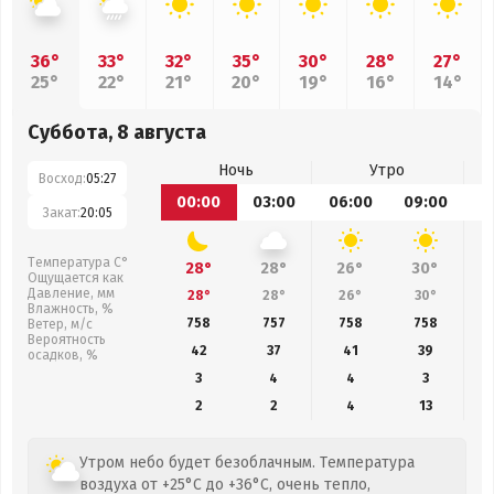
36°
33°
32°
35°
30°
28°
27°
25°
22°
21°
20°
19°
16°
14°
Суббота, 8 августа
Ночь
Утро
Восход:
05:27
00:00
03:00
06:00
09:00
1
Закат:
20:05
Температура С°
28°
28°
26°
30°
Ощущается как
Давление, мм
28°
28°
26°
30°
Влажность, %
758
757
758
758
Ветер, м/с
Вероятность
42
37
41
39
осадков, %
3
4
4
3
2
2
4
13
Утром небо будет безоблачным. Температура
воздуха от +25°C до +36°C, очень тепло,