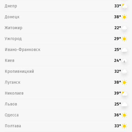
Днепр
33°
Донецк
38°
Житомир
22°
Ужгород
29°
Ивано-Франковск
25°
Киев
24°
Кропивницкий
32°
Луганск
38°
Николаев
39°
Львов
25°
Одесса
36°
Полтава
33°