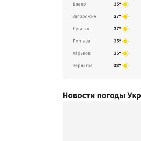
Днепр
35°
Запорожье
37°
Луганск
37°
Полтава
35°
Харьков
35°
Чернигов
38°
Новости погоды Ук