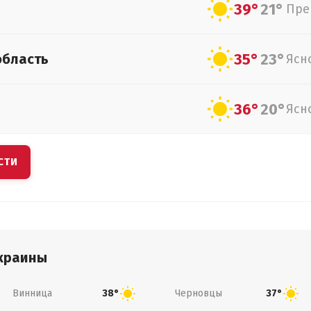
39°
21°
Пре
35°
23°
область
Ясн
36°
20°
Ясн
СТИ
краины
Винница
Черновцы
38°
37°