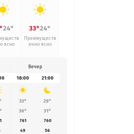
°
24°
33°
24°
муществ
Преимуществ
о ясно
енно ясно
Вечер
00
18:00
21:00
°
33°
29°
°
36°
31°
1
761
760
6
49
56