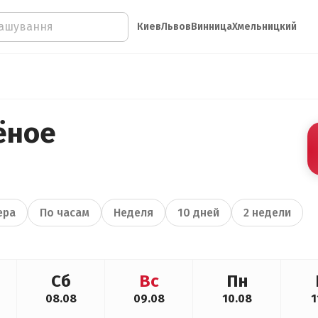
Киев
Львов
Винница
Хмельницкий
ёное
ера
По часам
Неделя
10 дней
2 недели
Сб
Вс
Пн
08.08
09.08
10.08
1