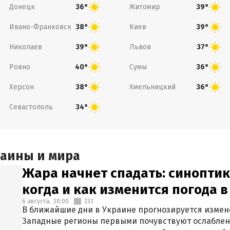
Донецк
Житомир
36°
39°
Ивано-Франковск
Киев
38°
39°
Николаев
Львов
39°
37°
Ровно
Сумы
40°
36°
Херсон
Хмельницкий
38°
36°
Севастополь
34°
раины и мира
Жара начнет спадать: синоптик
когда и как изменится погода 
6 августа,
20:00
333
В ближайшие дни в Украине прогнозируется измен
Западные регионы первыми почувствуют ослаблен