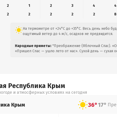
2
1
2
3
4
4
2
2
2
2
2
8
На термометре от +24°C до +35°C. Весь день небо бу
ощутимый ветер до 4 м/с, осадков не предвидится.
Народные приметы:
"Преображение (Яблочный Спас). «О
«Пришел Спас — ушло лето от нас». Сухой день — сухая о
ая Республика Крым
огоде и атмосферных условиях на сегодня
36°
17°
лика Крым
Пре