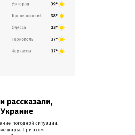
Ужгород
39°
Кропивницкий
38°
Одесса
33°
Тернополь
37°
Черкассы
37°
и рассказали,
в Украине
ение погодной ситуации.
ие жары. При этом