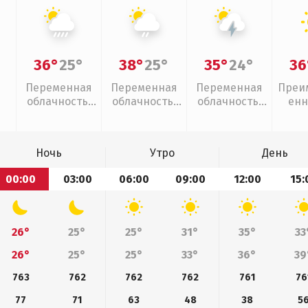
36°
25°
38°
25°
35°
24°
36
Переменная
Переменная
Переменная
Преи
облачность,
облачность,
облачность,
енн
ливни
слабый дождь
грозы
Ночь
Утро
День
00:00
03:00
06:00
09:00
12:00
15:
26°
25°
25°
31°
35°
33
26°
25°
25°
33°
36°
39
763
762
762
762
761
76
77
71
63
48
38
5