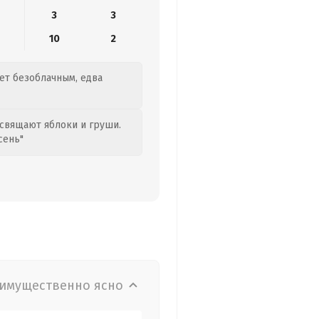
3
3
10
2
дет безоблачным, едва
свящают яблоки и груши.
сень"
имущественно ясно