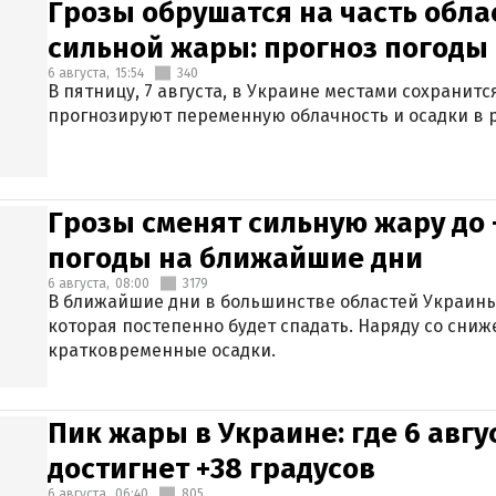
Грозы обрушатся на часть обла
сильной жары: прогноз погоды 
6 августа,
15:54
340
В пятницу, 7 августа, в Украине местами сохранит
прогнозируют переменную облачность и осадки в р
Грозы сменят сильную жару до 
погоды на ближайшие дни
6 августа,
08:00
3179
В ближайшие дни в большинстве областей Украины
которая постепенно будет спадать. Наряду со сн
кратковременные осадки.
Пик жары в Украине: где 6 авг
достигнет +38 градусов
6 августа,
06:40
805