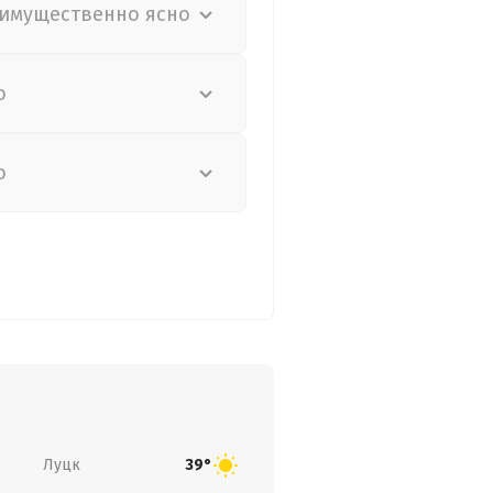
имущественно ясно
о
о
Луцк
39°