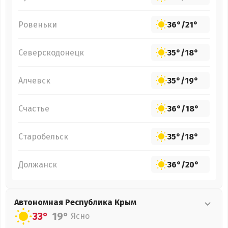
Ровеньки
36°
/
21°
Северскодонецк
35°
/
18°
Алчевск
35°
/
19°
Счастье
36°
/
18°
Старобельск
35°
/
18°
Должанск
36°
/
20°
Автономная Республика Крым
33°
19°
Ясно