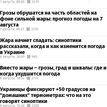
7 августа,
08:00
2419
Грозы обрушатся на часть областей на
фоне сильной жары: прогноз погоды на 7
августа
7 августа,
06:21
2376
Жара начнет спадать: синоптики
рассказали, когда и как изменится погода
в Украине
6 августа,
20:00
983
Вместо жары – грозы, град и шквалы: где и
когда ухудшится погода
6 августа,
18:54
2115
Украинцы фиксируют +50 градусов на
"домашних" термометрах: что на это
говорят синоптики
6 августа,
16:46
2308