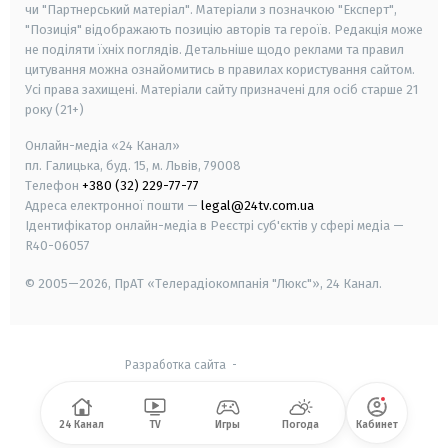
чи "Партнерський матеріал". Матеріали з позначкою "Експерт",
"Позиція" відображають позицію авторів та героїв. Редакція може
не поділяти їхніх поглядів. Детальніше щодо реклами та правил
цитування можна ознайомитись в правилах користування сайтом.
Усі права захищені.
Матеріали сайту призначені для осіб старше
21
року (21+)
Онлайн-медіа «24 Канал»
пл. Галицька, буд. 15, м. Львів, 79008
Телефон
+380 (32) 229-77-77
Адреса електронної пошти —
legal@24tv.com.ua
Ідентифікатор онлайн-медіа в Реєстрі суб'єктів у сфері медіа —
R40-06057
© 2005—2026,
ПрАТ «Телерадіокомпанія "Люкс"», 24 Канал.
Разработка сайта
-
24 Канал
TV
Игры
Погода
Кабинет