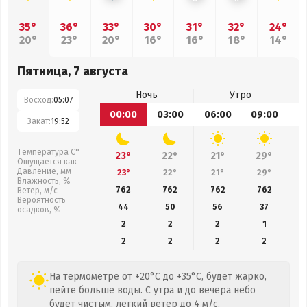
35°
36°
33°
30°
31°
32°
24°
20°
23°
20°
16°
16°
18°
14°
Пятница, 7 августа
Ночь
Утро
Восход:
05:07
00:00
03:00
06:00
09:00
1
Закат:
19:52
Температура С°
23°
22°
21°
29°
Ощущается как
Давление, мм
23°
22°
21°
29°
Влажность, %
762
762
762
762
Ветер, м/с
Вероятность
44
50
56
37
осадков, %
2
2
2
1
2
2
2
2
На термометре от +20°C до +35°C, будет жарко,
пейте больше воды. С утра и до вечера небо
будет чистым, легкий ветер до 4 м/с.