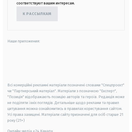
соответствуют вашим интересам.
К РАССЫЛКАМ
Наши приложения:
android
apple
smart tv
samsung smart tv
Всі комерційні рекламні матеріали позначені словами "Спецпроєкт"
чи "Партнерський матеріал". Матеріали з позначкою "Експерт",
"Позиція" відображають позицію авторів та героїв. Редакція може
не поділяти їхніх поглядів. Детальніше щодо реклами та правил
цитування можна ознайомитись в правилах користування сайтом.
Усі права захищені.
Матеріали сайту призначені для осіб старше
21
року (21+)
Онлайн-медіа «24 Канал»