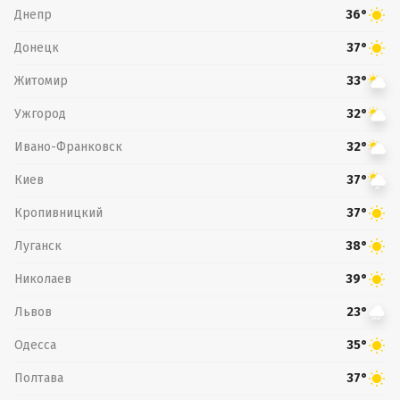
Днепр
36°
Донецк
37°
Житомир
33°
Ужгород
32°
Ивано-Франковск
32°
Киев
37°
Кропивницкий
37°
Луганск
38°
Николаев
39°
Львов
23°
Одесса
35°
Полтава
37°