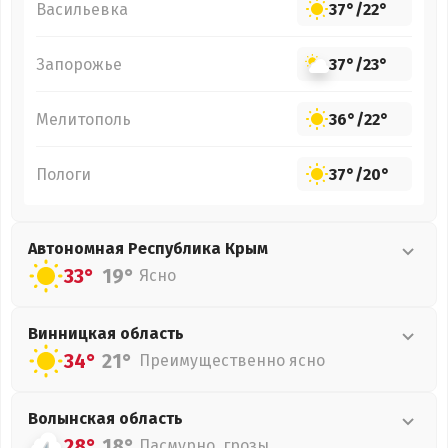
Васильевка
37°
/
22°
Запорожье
37°
/
23°
Мелитополь
36°
/
22°
Пологи
37°
/
20°
Автономная Республика Крым
33°
19°
Ясно
Винницкая
область
34°
21°
Преимущественно ясно
Волынская
область
28°
18°
Пасмурно, грозы