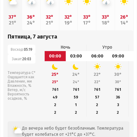
37°
36°
32°
32°
33°
33°
26°
21°
24°
21°
19°
17°
18°
14°
Пятница, 7 августа
Ночь
Утро
Восход:
05:19
00:00
03:00
06:00
09:00
1
Закат:
20:03
Температура С°
25°
24°
22°
30°
Ощущается как
Давление, мм
25°
24°
22°
30°
Влажность, %
761
761
761
761
Ветер, м/с
Вероятность
49
59
57
36
осадков, %
2
1
2
3
2
2
2
2
До вечера небо будет безоблачным. Температура
будет колебаться от +21°C до +37°C.