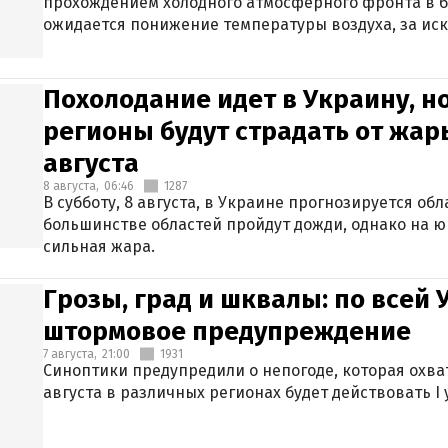
прохождением холодного атмосферного фронта в 
ожидается понижение температуры воздуха, за ис
Крыма.
Похолодание идет в Украину, н
регионы будут страдать от жары
августа
8 августа,
06:46
1287
В субботу, 8 августа, в Украине прогнозируется об
большинстве областей пройдут дожди, однако на ю
сильная жара.
Грозы, град и шквалы: по всей
штормовое предупреждение
7 августа,
21:00
1931
Синоптики предупредили о непогоде, которая охват
августа в различных регионах будет действовать I