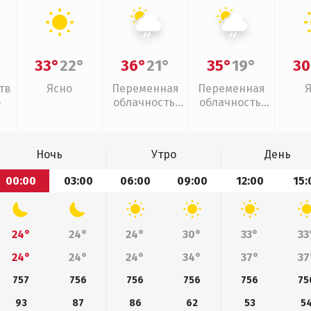
33°
22°
36°
21°
35°
19°
30
тв
Ясно
Переменная
Переменная
о
облачность,
облачность,
слабый дождь
слабый дождь
Ночь
Утро
День
00:00
03:00
06:00
09:00
12:00
15:
24°
24°
24°
30°
33°
33
24°
24°
24°
34°
37°
37
757
756
756
756
756
75
93
87
86
62
53
5