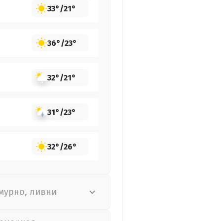
33°
/
21°
36°
/
23°
32°
/
21°
31°
/
23°
32°
/
26°
мурно, ливни