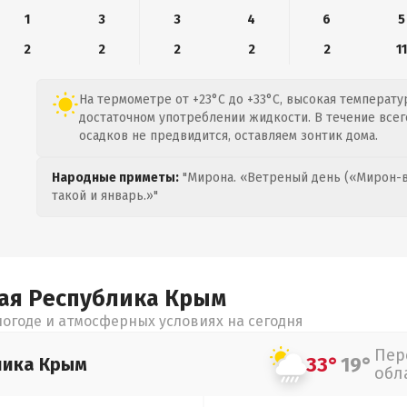
1
3
3
4
6
5
2
2
2
2
2
11
На термометре от +23°C до +33°C, высокая температу
достаточном употреблении жидкости. В течение всего
осадков не предвидится, оставляем зонтик дома.
Народные приметы:
"Мирона. «Ветреный день («Мирон-в
такой и январь.»"
ая Республика Крым
огоде и атмосферных условиях на сегодня
Пер
33°
19°
лика Крым
обл