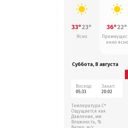
33°
23°
36°
22°
Ясно
Преимущес
енно ясн
Суббота, 8 августа
Восход:
Закат:
05:33
20:02
Температура С°
Ощущается как
Давление, мм
Влажность, %
Ветер, м/с