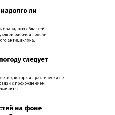
 надолго ли
 с западных областей с
дующей рабочей недели
ого антициклона.
погоду следует
ветер, который практически не
в связи с прохождением
зменится.
стей на фоне