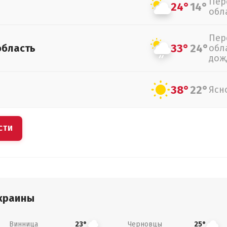
Пер
24°
14°
обл
Пер
33°
24°
область
обл
дож
38°
22°
Ясн
СТИ
краины
Винница
Черновцы
23°
25°