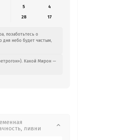
5
4
28
17
ра, позаботьтесь о
 дня небо будет чистым,
етрогон»). Какой Мирон —
еменная
ачность, ливни