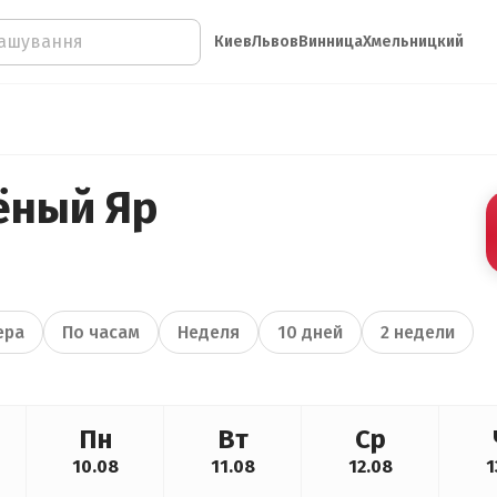
Киев
Львов
Винница
Хмельницкий
ёный Яр
ера
По часам
Неделя
10 дней
2 недели
Пн
Вт
Ср
10.08
11.08
12.08
1