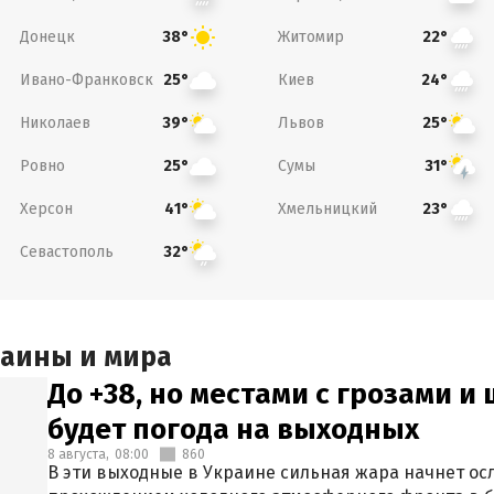
Донецк
Житомир
38°
22°
Ивано-Франковск
Киев
25°
24°
Николаев
Львов
39°
25°
Ровно
Сумы
25°
31°
Херсон
Хмельницкий
41°
23°
Севастополь
32°
раины и мира
До +38, но местами с грозами и
будет погода на выходных
8 августа,
08:00
860
В эти выходные в Украине сильная жара начнет осл