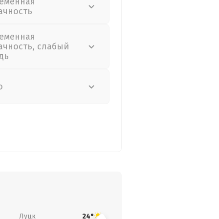
еменная
ачность
еменная
ачность, слабый
дь
о
Луцк
24°