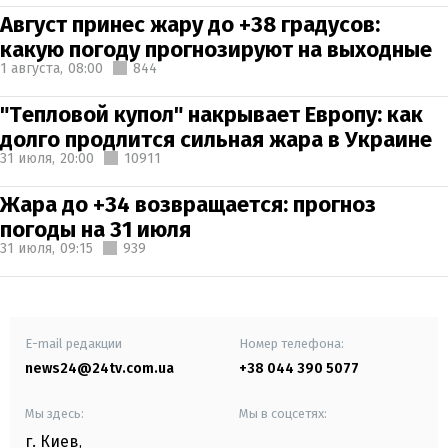
Август принес жару до +38 градусов:
какую погоду прогнозируют на выходные
1 августа,
08:00
844
"Тепловой купол" накрывает Европу: как
долго продлится сильная жара в Украине
31 июля,
20:00
10911
Жара до +34 возвращается: прогноз
погоды на 31 июля
31 июля,
09:15
939
E-mail редакции
Номер телефона:
news24@24tv.com.ua
+38 044 390 5077
Мы здесь:
Мы в соцсетях:
г. Киев
,