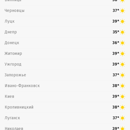
Черновцы
37°
Луцк
39°
Днепр
35°
Донецк
36°
Житомир
39°
Ужгород
39°
Запорожье
37°
Ивано-Франковск
38°
Киев
39°
Кропивницкий
38°
Луганск
37°
Николаев
39°