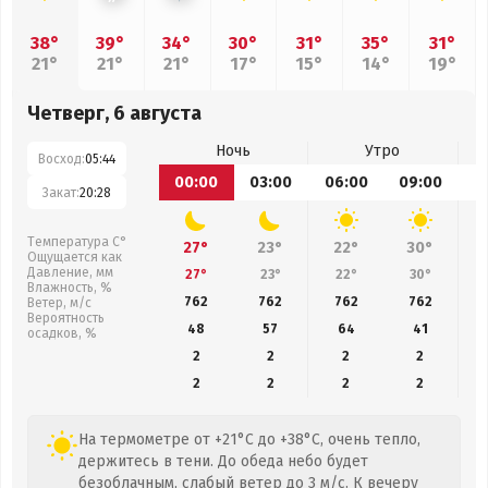
38°
39°
34°
30°
31°
35°
31°
21°
21°
21°
17°
15°
14°
19°
Четверг, 6 августа
Ночь
Утро
Восход:
05:44
00:00
03:00
06:00
09:00
1
Закат:
20:28
Температура С°
27°
23°
22°
30°
Ощущается как
Давление, мм
27°
23°
22°
30°
Влажность, %
762
762
762
762
Ветер, м/с
Вероятность
48
57
64
41
осадков, %
2
2
2
2
2
2
2
2
На термометре от +21°C до +38°C, очень тепло,
держитесь в тени. До обеда небо будет
безоблачным, слабый ветер до 3 м/с. К вечеру