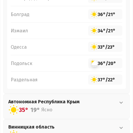
Болград
36°
/
21°
Измаил
34°
/
21°
Одесса
33°
/
23°
Подольск
36°
/
20°
Раздельная
37°
/
22°
Автономная Республика Крым
35°
19°
Ясно
Винницкая
область