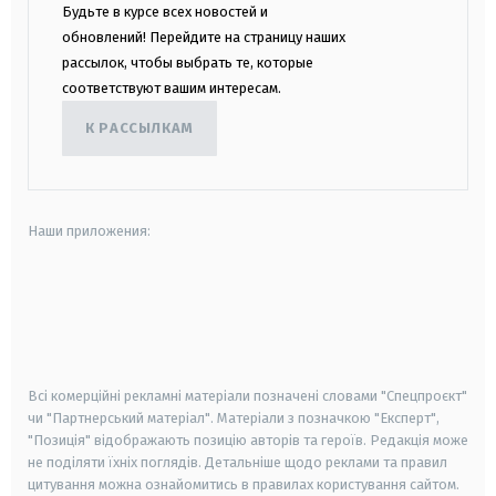
Будьте в курсе всех новостей и
обновлений! Перейдите на страницу наших
рассылок, чтобы выбрать те, которые
соответствуют вашим интересам.
К РАССЫЛКАМ
Наши приложения:
android
apple
smart tv
samsung smart tv
Всі комерційні рекламні матеріали позначені словами "Спецпроєкт"
чи "Партнерський матеріал". Матеріали з позначкою "Експерт",
"Позиція" відображають позицію авторів та героїв. Редакція може
не поділяти їхніх поглядів. Детальніше щодо реклами та правил
цитування можна ознайомитись в правилах користування сайтом.