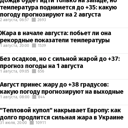
Дождь будет идти только на западе, но
температура поднимется до +35: какую
погоду прогнозируют на 2 августа
2 августа,
06:57
2693
Жара в начале августа: побьет ли она
рекордные показатели температуры
1 августа,
20:00
1539
Без осадков, но с сильной жарой до +37:
прогноз погоды на 1 августа
1 августа,
09:05
656
Август принес жару до +38 градусов:
какую погоду прогнозируют на выходные
1 августа,
08:00
844
"Тепловой купол" накрывает Европу: как
долго продлится сильная жара в Украине
31 июля,
20:00
10911