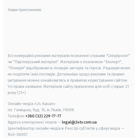
Наши приложения:
android
apple
smart tv
samsung smart tv
Всі комерційні рекламні матеріали позначені словами "Спецпроєкт"
чи "Партнерський матеріал". Матеріали з позначкою "Експерт",
"Позиція" відображають позицію авторів та героїв. Редакція може
не поділяти їхніх поглядів. Детальніше щодо реклами та правил
цитування можна ознайомитись в правилах користування сайтом.
Усі права захищені.
Матеріали сайту призначені для осіб старше
21
року (21+)
Онлайн-медіа «24 Канал»
пл. Галицька, буд. 15, м. Львів, 79008
Телефон
+380 (32) 229-77-77
Адреса електронної пошти —
legal@24tv.com.ua
Ідентифікатор онлайн-медіа в Реєстрі суб'єктів у сфері медіа —
R40-06057