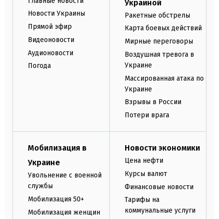
Главные новости
Украиной
Новости Украины
Ракетные обстрелы
Прямой эфир
Карта боевых действий
Видеоновости
Мирные переговоры
Аудионовости
Воздушная тревога в
Украине
Погода
Массированная атака по
Украине
Взрывы в России
Потери врага
Мобилизация в
Новости экономики
Цена нефти
Украине
Курсы валют
Увольнение с военной
службы
Финансовые новости
Мобилизация 50+
Тарифы на
коммунальные услуги
Мобилизация женщин