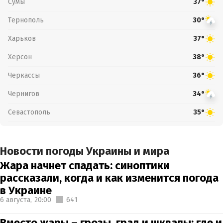
Сумы
37°
Тернополь
30°
Харьков
37°
Херсон
38°
Черкассы
36°
Чернигов
34°
Севастополь
35°
Новости погоды Украины и мира
Жара начнет спадать: синоптики
рассказали, когда и как изменится погода
в Украине
6 августа,
20:00
641
Вместо жары – грозы, град и шквалы: где и