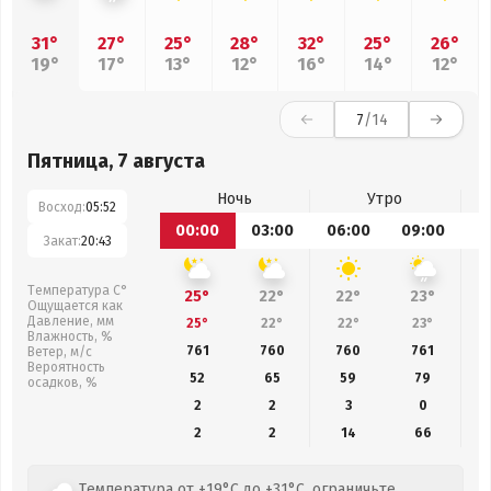
31°
27°
25°
28°
32°
25°
26°
19°
17°
13°
12°
16°
14°
12°
7
/14
Пятница, 7 августа
Ночь
Утро
Восход:
05:52
00:00
03:00
06:00
09:00
1
Закат:
20:43
Температура С°
25°
22°
22°
23°
Ощущается как
Давление, мм
25°
22°
22°
23°
Влажность, %
761
760
760
761
Ветер, м/с
Вероятность
52
65
59
79
осадков, %
2
2
3
0
2
2
14
66
Температура от +19°C до +31°C, ограничьте