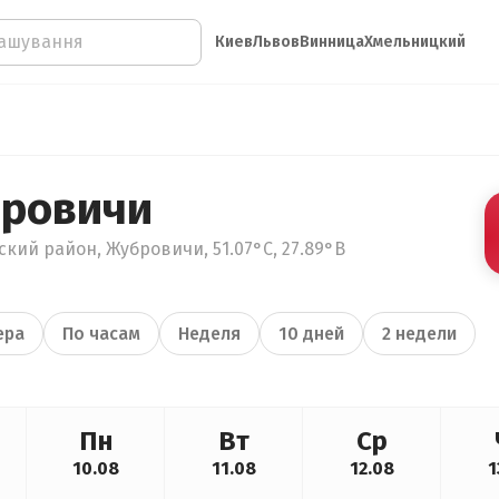
Киев
Львов
Винница
Хмельницкий
бровичи
кий район, Жубровичи, 51.07°С, 27.89°В
ера
По часам
Неделя
10 дней
2 недели
Пн
Вт
Ср
10.08
11.08
12.08
1