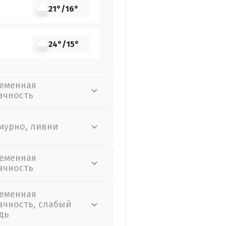
21°
/
16°
24°
/
15°
еменная
ачность
мурно, ливни
еменная
ачность
еменная
ачность, слабый
дь