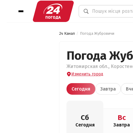
24 Канал
Погода Жубровичи
Погода Жу
Житомирская обл., Коростенс
Изменить город
Сегодня
Завтра
Вч
Сб
Вс
Сегодня
Завтра