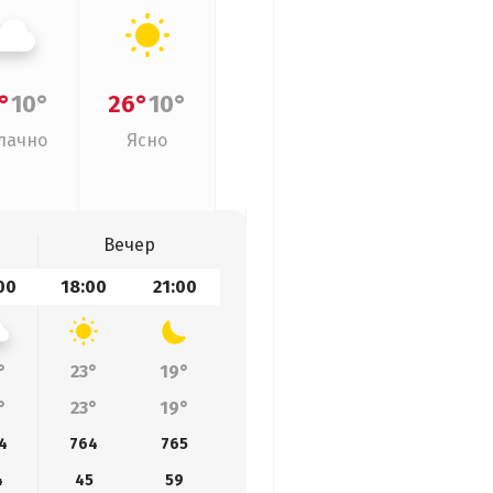
°
10°
26°
10°
лачно
Ясно
Вечер
00
18:00
21:00
°
23°
19°
°
23°
19°
4
764
765
4
45
59