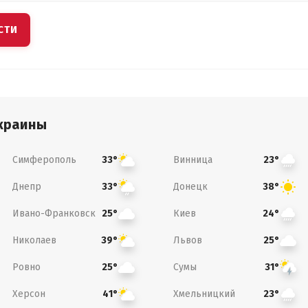
СТИ
краины
Симферополь
Винница
33°
23°
Днепр
Донецк
33°
38°
Ивано-Франковск
Киев
25°
24°
Николаев
Львов
39°
25°
Ровно
Сумы
25°
31°
Херсон
Хмельницкий
41°
23°