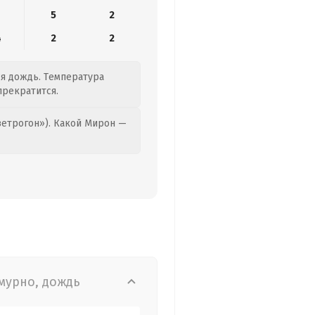
5
2
4
2
2
ся дождь. Температура
прекратится.
етрогон»). Какой Мирон —
мурно, дождь