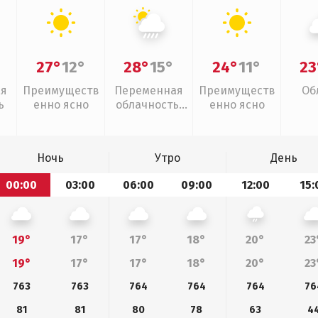
27°
12°
28°
15°
24°
11°
23
ая
Преимуществ
Переменная
Преимуществ
Об
ь
енно ясно
облачность,
енно ясно
ливни
Ночь
Утро
День
00:00
03:00
06:00
09:00
12:00
15:
19°
17°
17°
18°
20°
23
19°
17°
17°
18°
20°
23
763
763
764
764
764
76
81
81
80
78
63
4