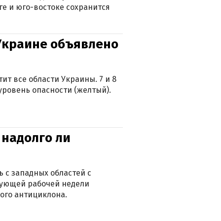
ге и юго-востоке сохранится
 Украине объявлено
ит все области Украины. 7 и 8
 уровень опасности (желтый).
 надолго ли
 с западных областей с
дующей рабочей недели
ого антициклона.