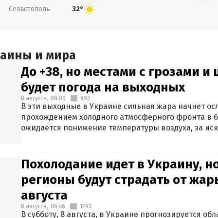
Севастополь
32°
раины и мира
До +38, но местами с грозами и
будет погода на выходных
8 августа,
08:00
893
В эти выходные в Украине сильная жара начнет осл
прохождением холодного атмосферного фронта в 
ожидается понижение температуры воздуха, за ис
Крыма.
Похолодание идет в Украину, н
регионы будут страдать от жары
августа
8 августа,
06:46
1293
В субботу, 8 августа, в Украине прогнозируется об