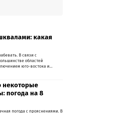
 шквалами: какая
абевать. В связи с
большинстве областей
ключением юго-востока и
о некоторые
: погода на 8
лачная погода с прояснениями. В