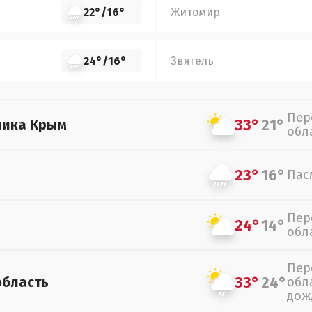
22°
/
16°
Житомир
24°
/
16°
Звягель
Пер
33°
21°
лика Крым
обл
23°
16°
Пас
Пер
24°
14°
обл
Пер
33°
24°
область
обл
дож