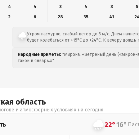
4
4
3
4
3
5
2
6
28
35
41
2
Утром пасмурно, слабый ветер до 5 м/с. Днем начнет
будет колебаться от +15°C до +24°C. К вечеру дождь 
Народные приметы:
"Мирона. «Ветреный день («Мирон-в
такой и январь.»"
ская
область
огоде и атмосферных условиях на сегодня
22°
16°
ть
Пас