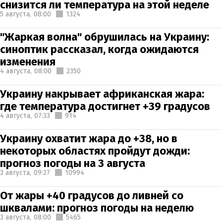
снизится ли температура на этой неделе
5 августа,
08:00
1324
"Жаркая волна" обрушилась на Украину:
синоптик рассказал, когда ожидаются
изменения
4 августа,
08:00
2350
Украину накрывает африканская жара:
где температура достигнет +39 градусов
4 августа,
07:33
914
Украину охватит жара до +38, но в
некоторых областях пройдут дожди:
прогноз погоды на 3 августа
3 августа,
09:27
10994
От жары +40 градусов до ливней со
шквалами: прогноз погоды на неделю
3 августа,
08:00
5465