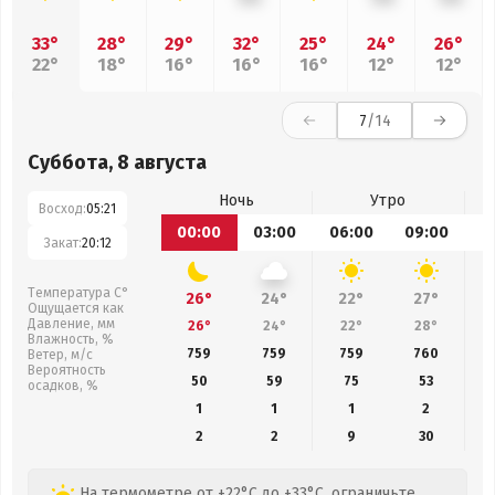
33°
28°
29°
32°
25°
24°
26°
22°
18°
16°
16°
16°
12°
12°
7
/14
Суббота, 8 августа
Ночь
Утро
Восход:
05:21
00:00
03:00
06:00
09:00
1
Закат:
20:12
Температура С°
26°
24°
22°
27°
Ощущается как
Давление, мм
26°
24°
22°
28°
Влажность, %
759
759
759
760
Ветер, м/с
Вероятность
50
59
75
53
осадков, %
1
1
1
2
2
2
9
30
На термометре от +22°C до +33°C, ограничьте