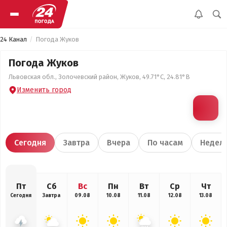
24 Канал
Погода Жуков
Погода Жуков
Львовская обл., Золочевский район, Жуков, 49.71°С, 24.81°В
Изменить город
Сегодня
Завтра
Вчера
По часам
Недел
Пт
Сб
Вс
Пн
Вт
Ср
Чт
Сегодня
Завтра
09.08
10.08
11.08
12.08
13.08