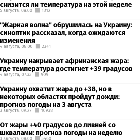
снизится ли температура на этой неделе
5 августа,
08:00
1312
"Жаркая волна" обрушилась на Украину:
синоптик рассказал, когда ожидаются
изменения
4 августа,
08:00
2341
Украину накрывает африканская жара:
где температура достигнет +39 градусов
4 августа,
07:33
909
Украину охватит жара до +38, но в
некоторых областях пройдут дожди:
прогноз погоды на 3 августа
3 августа,
09:27
10938
От жары +40 градусов до ливней со
шквалами: прогноз погоды на неделю
3 августа,
08:00
5460