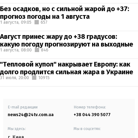
Без осадков, но с сильной жарой до +37:
прогноз погоды на 1 августа
1 августа,
09:05
657
Август принес жару до +38 градусов:
какую погоду прогнозируют на выходные
1 августа,
08:00
846
"Тепловой купол" накрывает Европу: как
долго продлится сильная жара в Украине
31 июля,
20:00
10915
E-mail редакции
Номер телефона:
news24@24tv.com.ua
+38 044 390 5077
Мы здесь:
Мы в соцсетях:
г. Киев
,