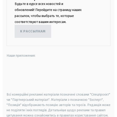
Будьте в курсе всех новостей и
обновлений! Перейдите на страницу наших
рассылок, чтобы выбрать те, которые
соответствуют вашим интересам.
К РАССЫЛКАМ
Наши приложения:
android
apple
smart tv
samsung smart tv
Всі комерційні рекламні матеріали позначені словами "Спецпроєкт"
чи "Партнерський матеріал". Матеріали з позначкою "Експерт",
"Позиція" відображають позицію авторів та героїв. Редакція може
не поділяти їхніх поглядів. Детальніше щодо реклами та правил
цитування можна ознайомитись в правилах користування сайтом.