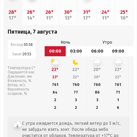
28°
26°
26°
30°
31°
24°
25°
17°
14°
11°
13°
17°
11°
10°
Пятница, 7 августа
Ночь
Утро
Восход:
05:58
00:00
03:00
06:00
09:00
1
Закат:
20:53
Температура С°
23°
22°
20°
22°
Ощущается как
Давление, мм
23°
22°
20°
22°
Влажность, %
761
760
760
761
Ветер, м/с
Вероятность
64
77
86
71
осадков, %
2
3
3
1
2
2
2
6
С утра ожидается дождь, легкий ветер до 5 м/с,
не забудьте взять зонт. После обеда небо
очистится от облаков. Температура от +17°C до