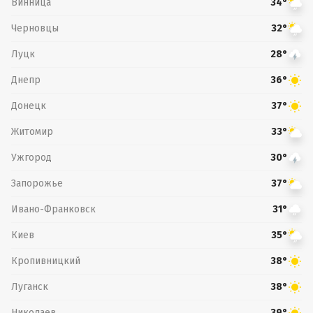
Винница
34°
Черновцы
32°
Луцк
28°
Днепр
36°
Донецк
37°
Житомир
33°
Ужгород
30°
Запорожье
37°
Ивано-Франковск
31°
Киев
35°
Кропивницкий
38°
Луганск
38°
Николаев
39°