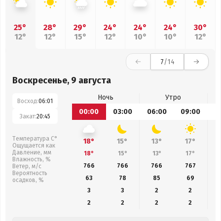
25°
28°
29°
24°
24°
24°
30°
12°
12°
15°
12°
10°
10°
12°
7
/14
Воскресенье, 9 августа
Ночь
Утро
Восход:
06:01
00:00
03:00
06:00
09:00
1
Закат:
20:45
Температура С°
18°
15°
13°
17°
Ощущается как
Давление, мм
18°
15°
13°
17°
Влажность, %
766
766
766
767
Ветер, м/с
Вероятность
63
78
85
69
осадков, %
3
3
2
2
2
2
2
2