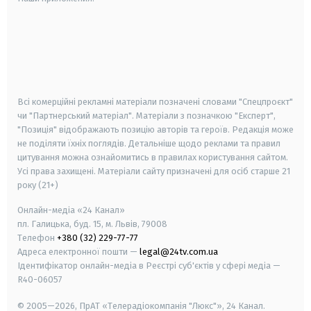
android
apple
smart tv
samsung smart tv
Всі комерційні рекламні матеріали позначені словами "Спецпроєкт"
чи "Партнерський матеріал". Матеріали з позначкою "Експерт",
"Позиція" відображають позицію авторів та героїв. Редакція може
не поділяти їхніх поглядів. Детальніше щодо реклами та правил
цитування можна ознайомитись в правилах користування сайтом.
Усі права захищені.
Матеріали сайту призначені для осіб старше
21
року (21+)
Онлайн-медіа «24 Канал»
пл. Галицька, буд. 15, м. Львів, 79008
Телефон
+380 (32) 229-77-77
Адреса електронної пошти —
legal@24tv.com.ua
Ідентифікатор онлайн-медіа в Реєстрі суб'єктів у сфері медіа —
R40-06057
© 2005—2026,
ПрАТ «Телерадіокомпанія "Люкс"», 24 Канал.