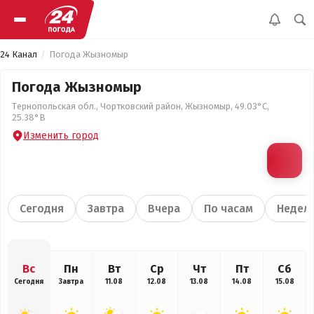
24 Канал
Погода Жызномыр
Погода Жызномыр
Тернопольская обл., Чортковский район, Жызномыр, 49.03°С,
25.38°В
Изменить город
Сегодня
Завтра
Вчера
По часам
Недел
Вс
Пн
Вт
Ср
Чт
Пт
Сб
Сегодня
Завтра
11.08
12.08
13.08
14.08
15.08