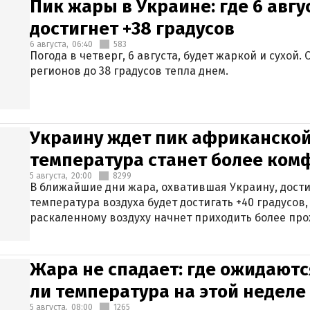
Пик жары в Украине: где 6 авг
достигнет +38 градусов
6 августа,
06:40
583
Погода в четверг, 6 августа, будет жаркой и сухой
регионов до 38 градусов тепла днем.
Украину ждет пик африканской
температура станет более ком
5 августа,
20:00
8299
В ближайшие дни жара, охватившая Украину, дости
температура воздуха будет достигать +40 градусов,
раскаленному воздуху начнет приходить более про
Жара не спадает: где ожидаютс
ли температура на этой неделе
5 августа,
08:00
1265