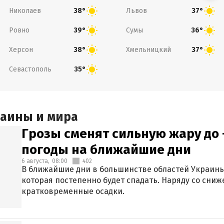
Николаев
Львов
38°
37°
Ровно
Сумы
39°
36°
Херсон
Хмельницкий
38°
37°
Севастополь
35°
раины и мира
Грозы сменят сильную жару до 
погоды на ближайшие дни
6 августа,
08:00
402
В ближайшие дни в большинстве областей Украины
которая постепенно будет спадать. Наряду со сн
кратковременные осадки.