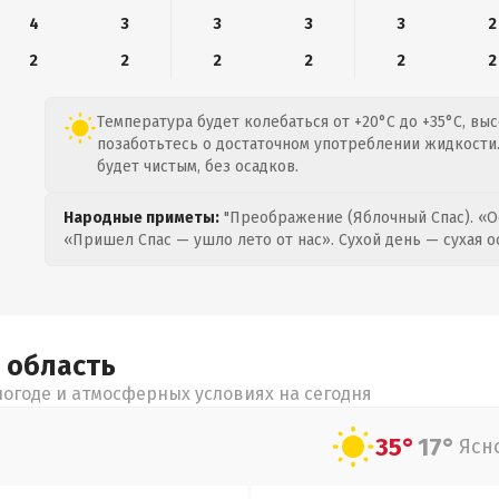
4
3
3
3
3
2
2
2
2
2
2
2
Температура будет колебаться от +20°C до +35°C, вы
позаботьтесь о достаточном употреблении жидкости.
будет чистым, без осадков.
Народные приметы:
"Преображение (Яблочный Спас). «О
«Пришел Спас — ушло лето от нас». Сухой день — сухая о
я
область
огоде и атмосферных условиях на сегодня
35°
17°
Ясн