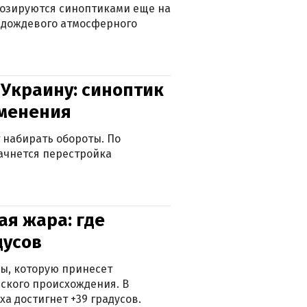
нозируются синоптиками еще на
д дождевого атмосферного
 Украину: синоптик
зменения
 набирать обороты. По
ачнется перестройка
я жара: где
дусов
ры, которую принесет
ского происхождения. В
а достигнет +39 градусов.