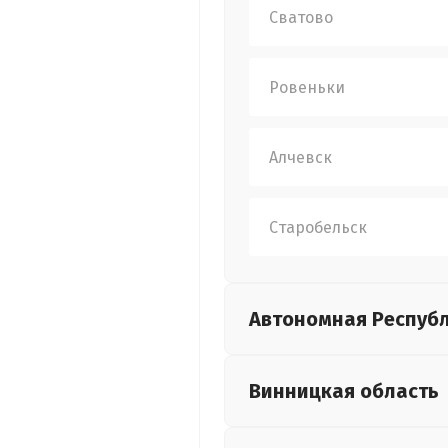
Сватово
Ровеньки
Алчевск
Старобельск
Автономная Респуб
Винницкая
область