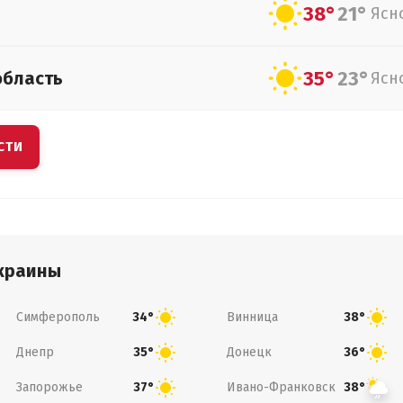
38°
21°
Ясн
35°
23°
область
Ясн
СТИ
краины
Симферополь
Винница
34°
38°
Днепр
Донецк
35°
36°
Запорожье
Ивано-Франковск
37°
38°