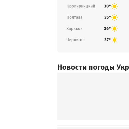
Кропивницкий
38°
Полтава
35°
Харьков
36°
Чернигов
37°
Новости погоды Ук