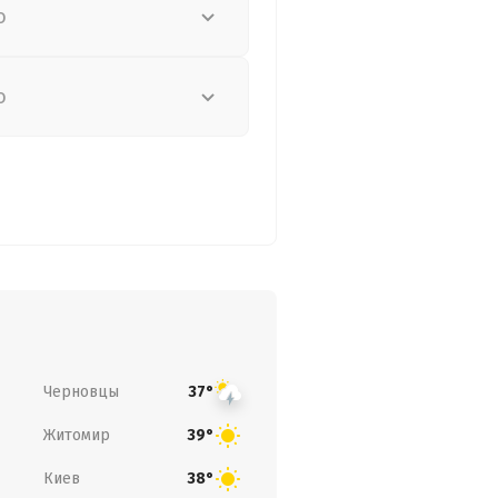
о
о
Черновцы
37°
Житомир
39°
Киев
38°