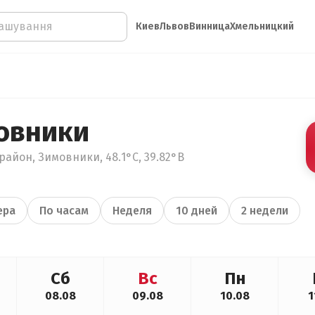
Киев
Львов
Винница
Хмельницкий
овники
район, Зимовники, 48.1°С, 39.82°В
ера
По часам
Неделя
10 дней
2 недели
Сб
Вс
Пн
08.08
09.08
10.08
1