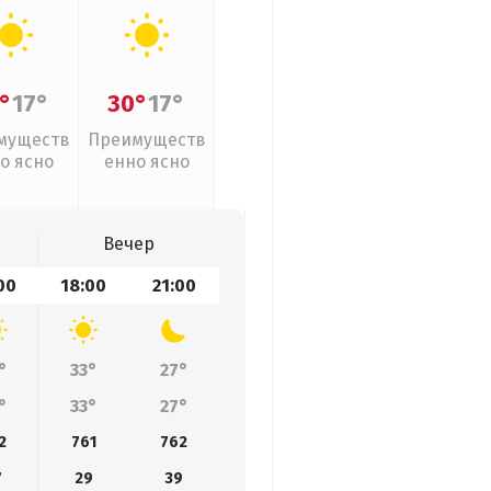
°
17°
30°
17°
муществ
Преимуществ
о ясно
енно ясно
Вечер
00
18:00
21:00
°
33°
27°
°
33°
27°
2
761
762
7
29
39