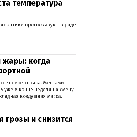
уста температура
. Синоптики прогнозируют в ряде
 жары: когда
фортной
гнет своего пика. Местами
 а уже в конце недели на смену
хладная воздушная масса.
я грозы и снизится