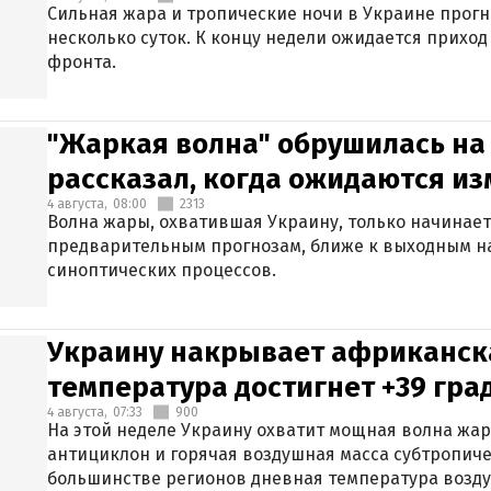
Сильная жара и тропические ночи в Украине прог
несколько суток. К концу недели ожидается прихо
фронта.
"Жаркая волна" обрушилась на
рассказал, когда ожидаются и
4 августа,
08:00
2313
Волна жары, охватившая Украину, только начинает
предварительным прогнозам, ближе к выходным н
синоптических процессов.
Украину накрывает африканска
температура достигнет +39 гра
4 августа,
07:33
900
На этой неделе Украину охватит мощная волна жа
антициклон и горячая воздушная масса субтропиче
большинстве регионов дневная температура воздух