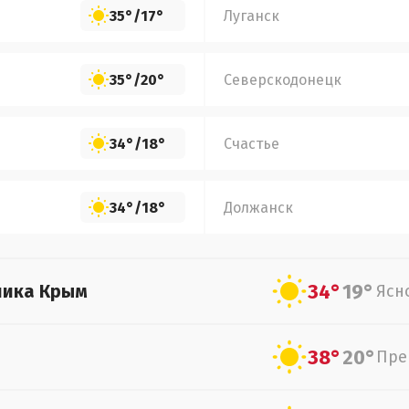
35°
/
17°
Луганск
35°
/
20°
Северскодонецк
34°
/
18°
Счастье
34°
/
18°
Должанск
34°
19°
лика Крым
Ясн
38°
20°
Пре