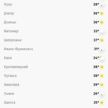
Луцк
28°
Днепр
36°
Донецк
36°
Житомир
33°
Запорожье
37°
Ивано-Франковск
31°
Киев
34°
Кропивницкий
38°
Луганск
38°
Николаев
39°
Львов
26°
Одесса
35°