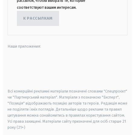
рассылок, чтобы выбрать те, которые
соответствуют вашим интересам.
К РАССЫЛКАМ
Наши приложения:
android
apple
smart tv
samsung smart tv
Всі комерційні рекламні матеріали позначені словами "Спецпроєкт"
чи "Партнерський матеріал". Матеріали з позначкою "Експерт",
"Позиція" відображають позицію авторів та героїв. Редакція може
не поділяти їхніх поглядів. Детальніше щодо реклами та правил
цитування можна ознайомитись в правилах користування сайтом.
Усі права захищені.
Матеріали сайту призначені для осіб старше
21
року (21+)