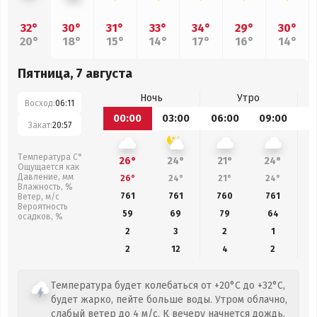
32°
30°
31°
33°
34°
29°
30°
20°
18°
15°
14°
17°
16°
14°
Пятница, 7 августа
Ночь
Утро
Восход:
06:11
00:00
03:00
06:00
09:00
1
Закат:
20:57
Температура С°
26°
24°
21°
24°
Ощущается как
Давление, мм
26°
24°
21°
24°
Влажность, %
761
761
760
761
Ветер, м/с
Вероятность
59
69
79
64
осадков, %
2
3
2
1
2
12
4
2
Температура будет колебаться от +20°C до +32°C,
будет жарко, пейте больше воды. Утром облачно,
слабый ветер до 4 м/с. К вечеру начнется дождь.