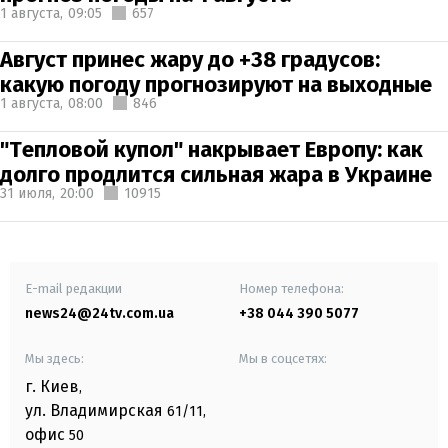
1 августа,
09:05
657
Август принес жару до +38 градусов:
какую погоду прогнозируют на выходные
1 августа,
08:00
846
"Тепловой купол" накрывает Европу: как
долго продлится сильная жара в Украине
31 июля,
20:00
10915
E-mail редакции
Номер телефона:
news24@24tv.com.ua
+38 044 390 5077
Мы здесь:
Мы в соцсетях:
г. Киев
,
ул. Владимирская
61/11,
офис
50