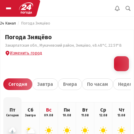
24 Канал
Погода Зняцёво
Погода Зняцёво
Закарпатская обл., Мукачевский район, Зняцёво, 48.48°С, 22.51°В
Изменить город
Сегодня
Завтра
Вчера
По часам
Недел
Пт
Сб
Вс
Пн
Вт
Ср
Чт
Сегодня
Завтра
09.08
10.08
11.08
12.08
13.08