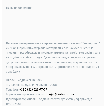
Наши приложения:
android
apple
smart tv
samsung smart tv
Всі комерційні рекламні матеріали позначені словами "Спецпроєкт"
чи "Партнерський матеріал". Матеріали з позначкою "Експерт",
"Позиція" відображають позицію авторів та героїв. Редакція може
не поділяти їхніх поглядів. Детальніше щодо реклами та правил
цитування можна ознайомитись в правилах користування сайтом.
Усі права захищені.
Матеріали сайту призначені для осіб старше
21
року (21+)
Онлайн-медіа «24 Канал»
пл. Галицька, буд. 15, м. Львів, 79008
Телефон
+380 (32) 229-77-77
Адреса електронної пошти —
legal@24tv.com.ua
Ідентифікатор онлайн-медіа в Реєстрі суб'єктів у сфері медіа —
R40-06057