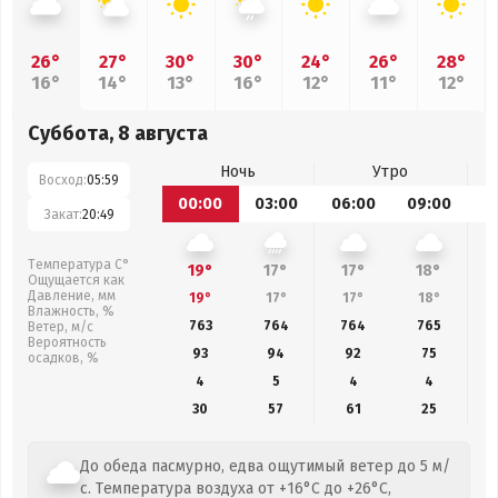
26°
27°
30°
30°
24°
26°
28°
16°
14°
13°
16°
12°
11°
12°
Суббота, 8 августа
Ночь
Утро
Восход:
05:59
00:00
03:00
06:00
09:00
1
Закат:
20:49
Температура С°
19°
17°
17°
18°
Ощущается как
Давление, мм
19°
17°
17°
18°
Влажность, %
763
764
764
765
Ветер, м/с
Вероятность
93
94
92
75
осадков, %
4
5
4
4
30
57
61
25
До обеда пасмурно, едва ощутимый ветер до 5 м/
с. Температура воздуха от +16°C до +26°C,