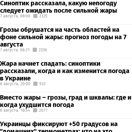
Синоптик рассказала, какую непогоду
следует ожидать после сильной жары
7 августа,
08:00
2325
Грозы обрушатся на часть областей на
фоне сильной жары: прогноз погоды на 7
августа
7 августа,
06:21
2336
Жара начнет спадать: синоптики
рассказали, когда и как изменится погода
в Украине
6 августа,
20:00
932
Вместо жары – грозы, град и шквалы: где и
когда ухудшится погода
6 августа,
18:54
2077
Украинцы фиксируют +50 градусов на
"домашних" термометрах: что на это