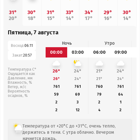
31°
30°
31°
33°
34°
29°
30°
20°
18°
15°
14°
17°
16°
14°
Пятница, 7 августа
Ночь
Утро
Восход:
06:11
00:00
03:00
06:00
09:00
1
Закат:
20:57
Температура С°
26°
24°
21°
24°
Ощущается как
Давление, мм
26°
24°
21°
24°
Влажность, %
761
761
760
761
Ветер, м/с
Вероятность
59
69
79
64
осадков, %
2
3
2
1
2
12
4
2
Температура от +20°C до +31°C, очень тепло,
держитесь в тени. С утра облачно. Вечером
начнется дождь.