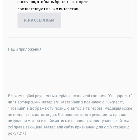
рассылок, чтобы выбрать те, которые
соответствуют вашим интересам.
К РАССЫЛКАМ
Наши приложения:
android
apple
smart tv
samsung smart tv
Всі комерційні рекламні матеріали позначені словами "Спецпроєкт"
чи "Партнерський матеріал". Матеріали з позначкою "Експерт",
"Позиція" відображають позицію авторів та героїв. Редакція може
не поділяти їхніх поглядів. Детальніше щодо реклами та правил
цитування можна ознайомитись в правилах користування сайтом.
Усі права захищені.
Матеріали сайту призначені для осіб старше
21
року (21+)