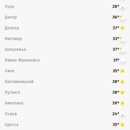
Луцк
28°
Днепр
36°
Донецк
37°
Житомир
33°
Запорожье
37°
Ивано-Франковск
31°
Киев
35°
Кропивницкий
38°
Луганск
38°
Николаев
39°
Львов
24°
Одесса
35°