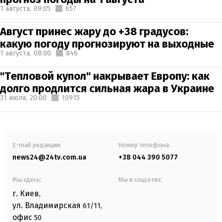
1 августа,
09:05
657
Август принес жару до +38 градусов:
какую погоду прогнозируют на выходные
1 августа,
08:00
846
"Тепловой купол" накрывает Европу: как
долго продлится сильная жара в Украине
31 июля,
20:00
10915
E-mail редакции
Номер телефона:
news24@24tv.com.ua
+38 044 390 5077
Мы здесь:
Мы в соцсетях:
г. Киев
,
ул. Владимирская
61/11,
офис
50