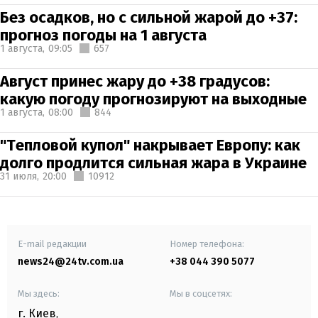
Без осадков, но с сильной жарой до +37:
прогноз погоды на 1 августа
1 августа,
09:05
657
Август принес жару до +38 градусов:
какую погоду прогнозируют на выходные
1 августа,
08:00
844
"Тепловой купол" накрывает Европу: как
долго продлится сильная жара в Украине
31 июля,
20:00
10912
E-mail редакции
Номер телефона:
news24@24tv.com.ua
+38 044 390 5077
Мы здесь:
Мы в соцсетях:
г. Киев
,