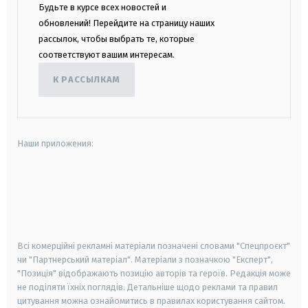
Будьте в курсе всех новостей и
обновлений! Перейдите на страницу наших
рассылок, чтобы выбрать те, которые
соответствуют вашим интересам.
К РАССЫЛКАМ
Наши приложения:
android
apple
smart tv
samsung smart tv
Всі комерційні рекламні матеріали позначені словами "Спецпроєкт"
чи "Партнерський матеріал". Матеріали з позначкою "Експерт",
"Позиція" відображають позицію авторів та героїв. Редакція може
не поділяти їхніх поглядів. Детальніше щодо реклами та правил
цитування можна ознайомитись в правилах користування сайтом.