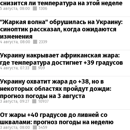
снизится ли температура на этой неделе
5 августа,
08:00
1306
"Жаркая волна" обрушилась на Украину:
синоптик рассказал, когда ожидаются
изменения
4 августа,
08:00
2339
Украину накрывает африканская жара:
где температура достигнет +39 градусов
4 августа,
07:33
909
Украину охватит жара до +38, но в
некоторых областях пройдут дожди:
прогноз погоды на 3 августа
3 августа,
09:27
10937
От жары +40 градусов до ливней со
шквалами: прогноз погоды на неделю
3 августа,
08:00
5459