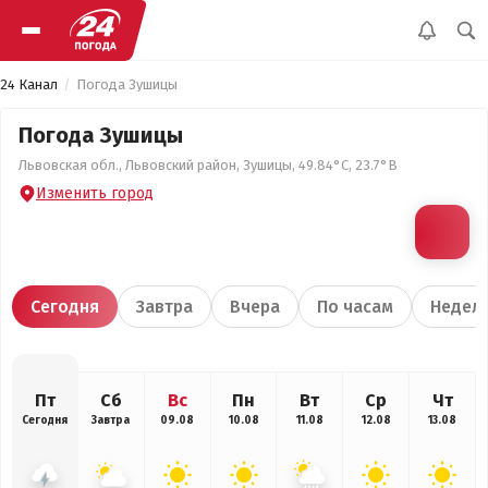
24 Канал
Погода Зушицы
Погода Зушицы
Львовская обл., Львовский район, Зушицы, 49.84°С, 23.7°В
Изменить город
Сегодня
Завтра
Вчера
По часам
Недел
Пт
Сб
Вс
Пн
Вт
Ср
Чт
Сегодня
Завтра
09.08
10.08
11.08
12.08
13.08