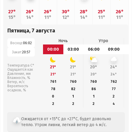
27°
26°
26°
30°
28°
25°
26°
15°
14°
11°
12°
14°
11°
11°
Пятница, 7 августа
Ночь
Утро
Восход:
06:02
00:00
03:00
06:00
09:00
1
Закат:
20:57
Температура С°
21°
21°
20°
24°
Ощущается как
Давление, мм
21°
21°
20°
24°
Влажность, %
761
760
760
762
Ветер, м/с
Вероятность
78
82
86
77
осадков, %
0
1
1
2
2
2
2
4
Ожидается от +15°C до +27°C, будет довольно
тепло. Утром ливни, легкий ветер до 4 м/с.