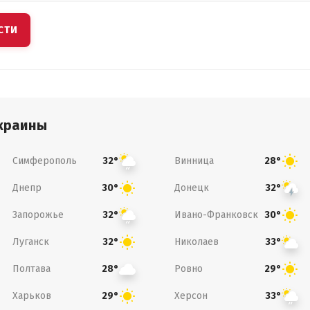
СТИ
краины
Симферополь
Винница
32°
28°
Днепр
Донецк
30°
32°
Запорожье
Ивано-Франковск
32°
30°
Луганск
Николаев
32°
33°
Полтава
Ровно
28°
29°
Харьков
Херсон
29°
33°