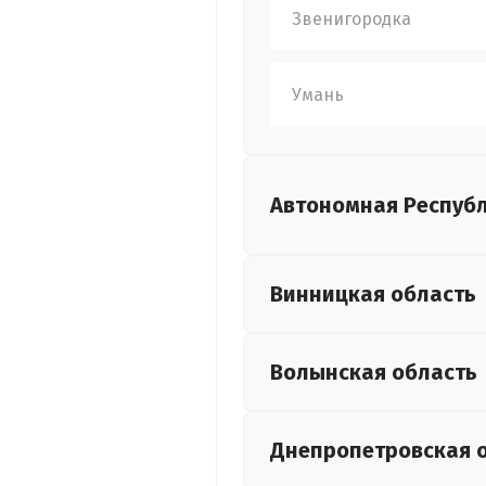
Звенигородка
Умань
Автономная Респуб
Винницкая
область
Волынская
область
Днепропетровская