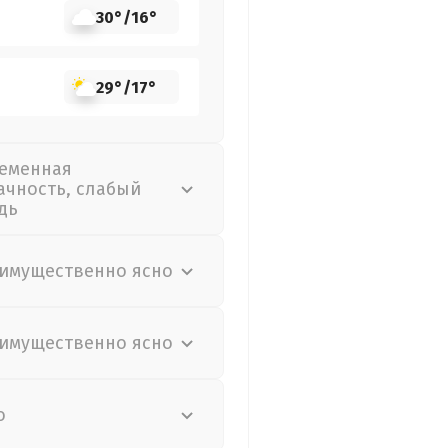
30°
/
16°
29°
/
17°
еменная
ачность, слабый
дь
имущественно ясно
имущественно ясно
о