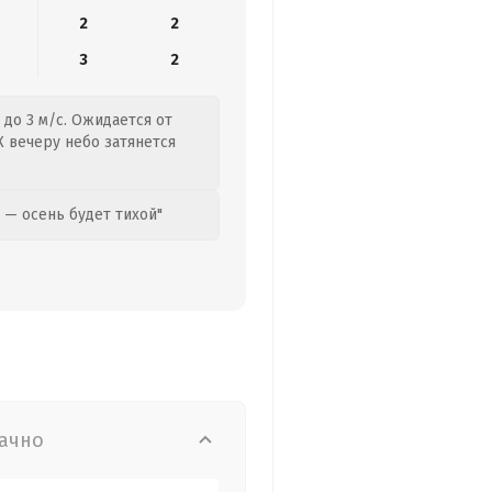
2
2
3
2
до 3 м/с. Ожидается от
 К вечеру небо затянется
 — осень будет тихой"
ачно