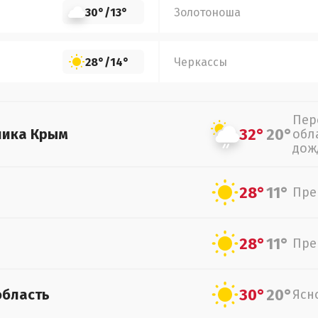
30°
/
13°
Золотоноша
28°
/
14°
Черкассы
Пер
32°
20°
лика Крым
обл
дож
28°
11°
Пре
28°
11°
Пре
30°
20°
область
Ясн