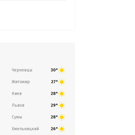
Черновцы
30°
Житомир
27°
Киев
28°
Львов
29°
Сумы
28°
Хмельницкий
26°