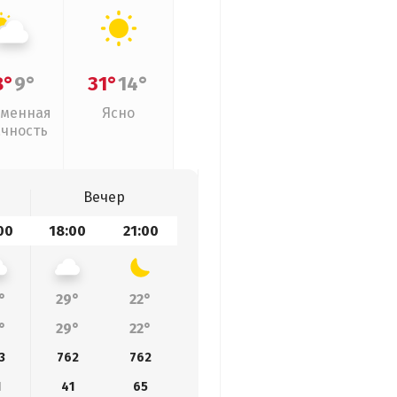
8°
9°
31°
14°
менная
Ясно
ачность
Вечер
00
18:00
21:00
°
29°
22°
°
29°
22°
3
762
762
1
41
65