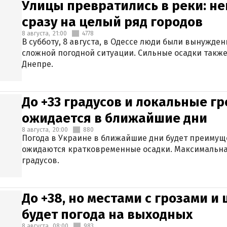
Улицы превратились в реки: н
сразу на целый ряд городов
8 августа,
21:00
4778
В субботу, 8 августа, в Одессе люди были вынужде
сложной погодной ситуации. Сильные осадки также
Днепре.
До +33 градусов и локальные гр
ожидается в ближайшие дни
8 августа,
20:00
880
Погода в Украине в ближайшие дни будет преимуще
ожидаются кратковременные осадки. Максимальная
градусов.
До +38, но местами с грозами и
будет погода на выходных
8 августа,
08:00
983