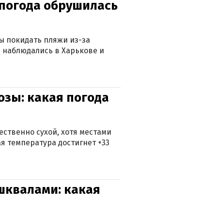
епогода обрушилась
ны покидать пляжи из-за
 наблюдались в Харькове и
озы: какая погода
ственно сухой, хотя местами
 температура достигнет +33
 шквалами: какая