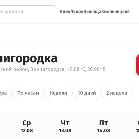
Киев
Львов
Винница
Хмельницкий
нигородка
ский район, Звенигородка, 49.08°С, 30.96°В
ера
По часам
Неделя
10 дней
2 недели
Ср
Чт
Пт
12.08
13.08
14.08
1