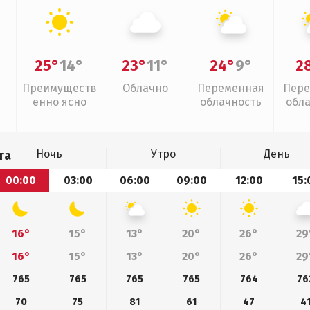
25°
14°
23°
11°
24°
9°
2
Преимуществ
Облачно
Переменная
Пере
енно ясно
облачность
обл
Ночь
Утро
День
та
00:00
03:00
06:00
09:00
12:00
15:
16°
15°
13°
20°
26°
29
16°
15°
13°
20°
26°
29
765
765
765
765
764
76
70
75
81
61
47
4