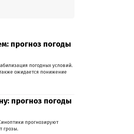
ем: прогноз погоды
табилизация погодных условий.
а также ожидается понижение
ну: прогноз погоды
. Синоптики прогнозируют
т грозы.