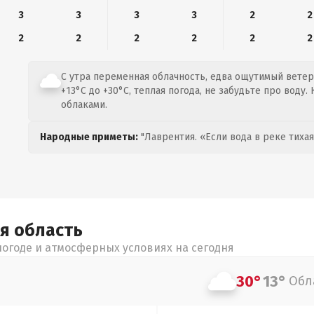
3
3
3
3
2
2
2
2
2
2
2
2
С утра переменная облачность, едва ощутимый ветер 
+13°C до +30°C, теплая погода, не забудьте про воду.
облаками.
Народные приметы:
"Лаврентия. «Если вода в реке тихая
ая
область
огоде и атмосферных условиях на сегодня
30°
13°
Обл