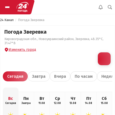
24 Канал
Погода Зверевка
Погода Зверевка
Кировоградская обл., Новоукраинский район, Зверевка, 48.35°С,
31.47°В
Изменить город
Сегодня
Завтра
Вчера
По часам
Недел
Вс
Пн
Вт
Ср
Чт
Пт
Сб
Сегодня
Завтра
11.08
12.08
13.08
14.08
15.08