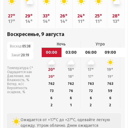
27°
29°
33°
26°
24°
25°
28°
17°
14°
14°
14°
11°
11°
13°
Воскресенье, 9 августа
Ночь
Утро
Восход:
05:38
00:00
03:00
06:00
09:00
1
Закат:
20:19
Температура С°
20°
18°
17°
19°
Ощущается как
Давление, мм
20°
18°
17°
19°
Влажность, %
762
762
763
763
Ветер, м/с
Вероятность
73
76
72
59
осадков, %
6
6
6
6
2
1
2
2
Ожидается от +17°C до +27°C, одевайте легкую
одежду. Утром облачно. Днем ожидается