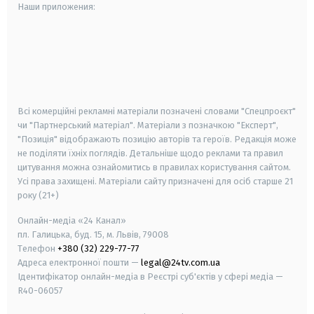
Наши приложения:
android
apple
smart tv
samsung smart tv
Всі комерційні рекламні матеріали позначені словами "Спецпроєкт"
чи "Партнерський матеріал". Матеріали з позначкою "Експерт",
"Позиція" відображають позицію авторів та героїв. Редакція може
не поділяти їхніх поглядів. Детальніше щодо реклами та правил
цитування можна ознайомитись в правилах користування сайтом.
Усі права захищені.
Матеріали сайту призначені для осіб старше
21
року (21+)
Онлайн-медіа «24 Канал»
пл. Галицька, буд. 15, м. Львів, 79008
Телефон
+380 (32) 229-77-77
Адреса електронної пошти —
legal@24tv.com.ua
Ідентифікатор онлайн-медіа в Реєстрі суб'єктів у сфері медіа —
R40-06057