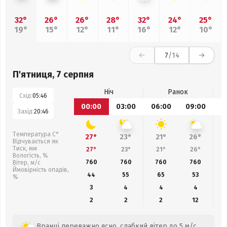
32°
26°
26°
28°
32°
24°
25°
19°
15°
12°
11°
16°
12°
10°
7
/14
П'ятниця, 7 серпня
Ніч
Ранок
Схід:
05:46
00:00
03:00
06:00
09:00
1
Захід:
20:46
Температура С°
27°
23°
21°
26°
Відчувається як
Тиск, мм
27°
23°
21°
26°
Вологість, %
760
760
760
760
Вітер, м/с
Ймовірність опадів,
44
55
65
53
%
3
4
4
4
2
2
2
12
Вранці переважно ясно, слабкий вітер до 5 м/с.