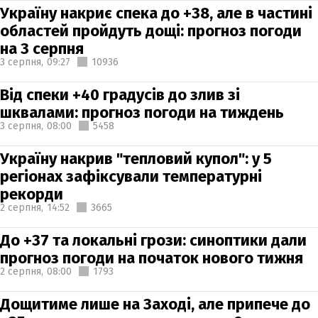
Україну накриє спека до +38, але в частині
областей пройдуть дощі: прогноз погоди
на 3 серпня
3 серпня,
09:27
10936
Від спеки +40 градусів до злив зі
шквалами: прогноз погоди на тиждень
3 серпня,
08:00
5458
Україну накрив "тепловий купол": у 5
регіонах зафіксували температурні
рекорди
2 серпня,
14:52
3665
До +37 та локальні грози: синоптики дали
прогноз погоди на початок нового тижня
2 серпня,
08:00
1793
Дощитиме лише на Заході, але припече до