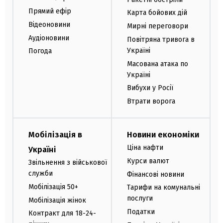
Прямий ефір
Карта бойових дій
Відеоновини
Мирні переговори
Аудіоновини
Повітряна тривога в
Україні
Погода
Масована атака по
Україні
Вибухи у Росії
Втрати ворога
Мобілізація в
Новини економіки
Ціна нафти
Україні
Курси валют
Звільнення з військової
служби
Фінансові новини
Мобілізація 50+
Тарифи на комунальні
послуги
Мобілізація жінок
Податки
Контракт для 18-24-