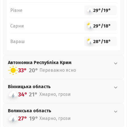
Рівне
29°
/
19°
Сарни
29°
/
18°
Вараш
28°
/
18°
Автономна Республіка Крим
33°
20°
Переважно ясно
Вінницька
область
34°
21°
Хмарно, грози
Волинська
область
27°
19°
Хмарно, грози