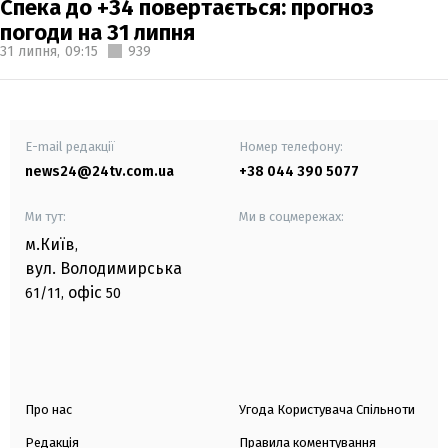
Спека до +34 повертається: прогноз
погоди на 31 липня
31 липня,
09:15
939
E-mail редакції
Номер телефону:
news24@24tv.com.ua
+38 044 390 5077
Ми тут:
Ми в соцмережах:
м.Київ
,
вул. Володимирська
офіс
61/11,
50
Про нас
Угода Користувача Спільноти
Редакція
Правила коментування