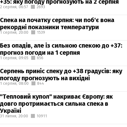
+35: яку погоду прогнозують на 2 серпня
2 серпня,
06:57
2693
Спека на початку серпня: чи поб'є вона
рекордні показники температури
1 серпня,
20:00
1539
Без опадів, але із сильною спекою до +37:
прогноз погоди на 1 серпня
1 серпня,
09:05
656
Серпень приніс спеку до +38 градусів: яку
погоду прогнозують на вихідні
1 серпня,
08:00
844
"Тепловий купол" накриває Європу: як
довго протримається сильна спека в
Україні
31 липня,
20:00
10911