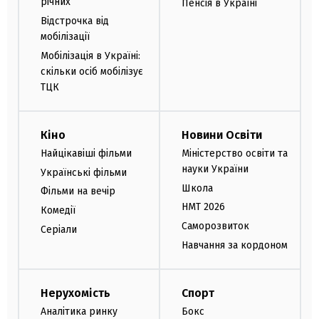
річних
Пенсія в Україні
Відстрочка від
мобілізації
Мобілізація в Україні:
скільки осіб мобілізує
ТЦК
Кіно
Новини Освіти
Найцікавіші фільми
Міністерство освіти та
науки України
Українські фільми
Школа
Фільми на вечір
НМТ 2026
Комедії
Саморозвиток
Серіали
Навчання за кордоном
Нерухомість
Спорт
Аналітика ринку
Бокс