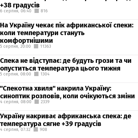
+38 градусів
6 серпня,
06:40
816
На Україну чекає пік африканської спеки:
коли температури стануть
комфортнішими
5 серпня,
20:00
11363
Спека не відступає: де будуть грози та чи
опуститься температура цього тижня
5 серпня,
08:00
1304
"Спекотна хвиля" накрила Україну:
синоптик розповів, коли очікуються зміни
4 серпня,
08:00
2339
Україну накриває африканська спека: де
температура сягне +39 градусів
4 серпня,
07:32
908