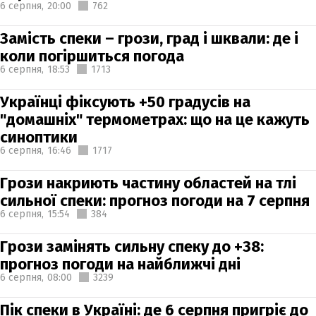
6 серпня,
20:00
762
Замість спеки – грози, град і шквали: де і
коли погіршиться погода
6 серпня,
18:53
1713
Українці фіксують +50 градусів на
"домашніх" термометрах: що на це кажуть
синоптики
6 серпня,
16:46
1717
Грози накриють частину областей на тлі
сильної спеки: прогноз погоди на 7 серпня
6 серпня,
15:54
384
Грози замінять сильну спеку до +38:
прогноз погоди на найближчі дні
6 серпня,
08:00
3239
Пік спеки в Україні: де 6 серпня пригріє до