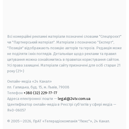
android
apple
smart tv
samsung smart tv
Всі комерційні рекламні матеріали позначені словами "Спецпроєкт"
чи "Партнерський матеріал". Матеріали з позначкою "Експерт",
"Позиція" відображають позицію авторів та героїв. Редакція може
не поділяти їхніх поглядів. Детальніше щодо реклами та правил
цитування можна ознайомитись в правилах користування сайтом.
Усі права захищені.
Матеріали сайту призначені для осіб старше
21
року (21+)
Онлайн-медіа «24 Канал»
пл. Галицька, буд. 15, м. Львів, 79008
Телефон
+380 (32) 229-77-77
Адреса електронної пошти —
legal@24tv.com.ua
Ідентифікатор онлайн-медіа в Реєстрі суб'єктів у сфері медіа —
R40-06057
© 2005—2026,
ПрАТ «Телерадіокомпанія "Люкс"», 24 Канал.