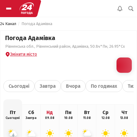
24 Канал
Погода Адамівка
Погода Адамівка
Рівненська обл., Рівненський район, Адамівка, 50.84°Пн, 26.95°Сх
Змінити місто
Сьогодні
Завтра
Вчора
По годинах
Тиж
Пт
Сб
Нд
Пн
Вт
Ср
Чт
Сьогодні
Завтра
09.08
10.08
11.08
12.08
13.08