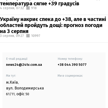
температура сягне +39 градусів
4 серпня,
07:32
918
Україну накриє спека до +38, але в частині
областей пройдуть дощі: прогноз погоди
на 3 серпня
3 серпня,
09:27
10997
E-mail редакції
Номер телефону:
news24@24tv.com.ua
+38 044 390 5077
Ми тут:
Ми в соцмережах:
м.Київ
,
вул. Володимирська
офіс
61/11,
50