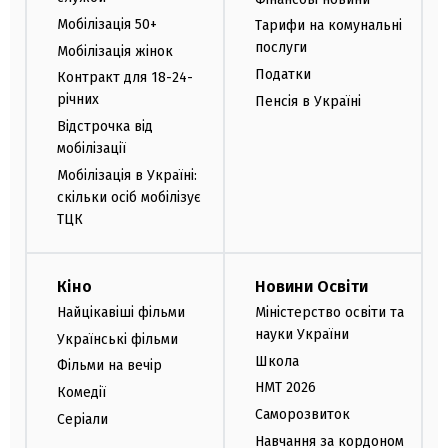
Мобілізація 50+
Тарифи на комунальні
послуги
Мобілізація жінок
Податки
Контракт для 18-24-
річних
Пенсія в Україні
Відстрочка від
мобілізації
Мобілізація в Україні:
скільки осіб мобілізує
ТЦК
Кіно
Новини Освіти
Найцікавіші фільми
Міністерство освіти та
науки України
Українські фільми
Школа
Фільми на вечір
НМТ 2026
Комедії
Саморозвиток
Серіали
Навчання за кордоном