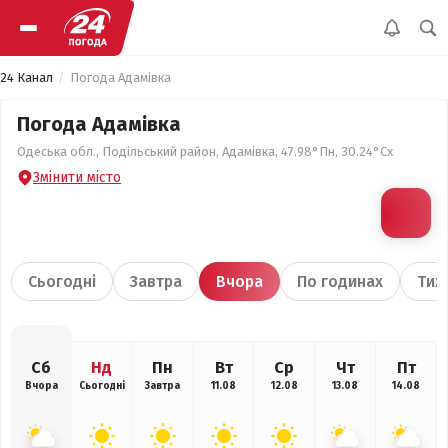
24 Канал
Погода Адамівка
Погода Адамівка
Одеська обл., Подільський район, Адамівка, 47.98°Пн, 30.24°Сх
Змінити місто
Сьогодні
Завтра
Вчора
По годинах
Тиж
Сб
Нд
Пн
Вт
Ср
Чт
Пт
Вчора
Сьогодні
Завтра
11.08
12.08
13.08
14.08