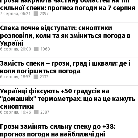
Грози накриють частину областей на тлі
сильної спеки: прогноз погоди на 7 серпня
7 серпня,
06:21
2397
Спека почне відступати: синоптики
розповіли, коли та як зміниться погода в
Україні
6 серпня,
20:00
1068
Замість спеки – грози, град і шквали: де і
коли погіршиться погода
6 серпня,
18:53
2132
Українці фіксують +50 градусів на
"домашніх" термометрах: що на це кажуть
синоптики
6 серпня,
16:46
2387
Грози замінять сильну спеку до +38:
прогноз погоди на найближчі дні