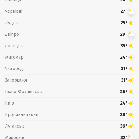
Чернівці
27°
Луцьк
25°
Дніпро
29°
Донецьк
35°
Житомир
24°
Ужгород
31°
Запоріжжя
31°
Івано-Франківськ
26°
Київ
24°
Кропивницький
28°
Луганськ
36°
Миколаїв
32°