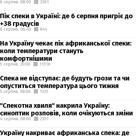
6 серпня,
08:00
3361
Пік спеки в Україні: де 6 серпня пригріє до
+38 градусів
6 серпня,
06:40
844
На Україну чекає пік африканської спеки:
коли температури стануть
комфортнішими
5 серпня,
20:00
11516
Спека не відступає: де будуть грози та чи
опуститься температура цього тижня
5 серпня,
08:00
1325
"Спекотна хвиля" накрила Україну:
синоптик розповів, коли очікуються зміни
4 серпня,
08:00
2351
Україну накриває африканська спека: де