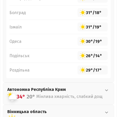
Болград
31°
/
18°
Ізмаїл
31°
/
19°
Одеса
30°
/
19°
Подільськ
26°
/
14°
Роздільна
29°
/
17°
Автономна Республіка Крим
34°
20°
Мінлива хмарність, слабкий дощ
Вінницька
область