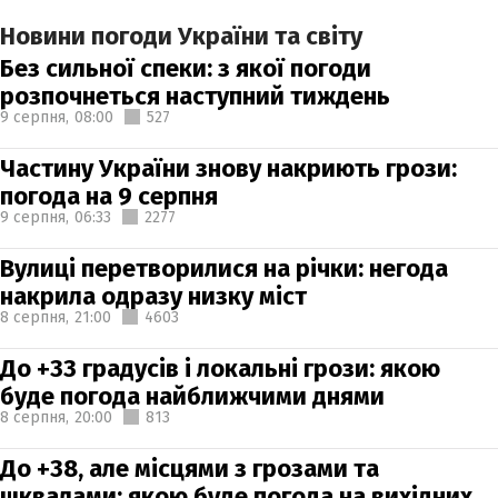
Новини погоди України та світу
Без сильної спеки: з якої погоди
розпочнеться наступний тиждень
9 серпня,
08:00
527
Частину України знову накриють грози:
погода на 9 серпня
9 серпня,
06:33
2277
Вулиці перетворилися на річки: негода
накрила одразу низку міст
8 серпня,
21:00
4603
До +33 градусів і локальні грози: якою
буде погода найближчими днями
8 серпня,
20:00
813
До +38, але місцями з грозами та
шквалами: якою буде погода на вихідних