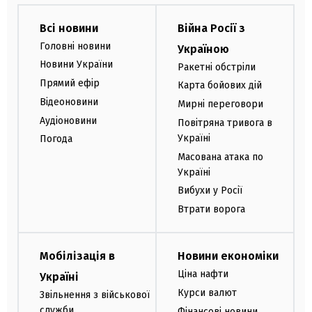
Всі новини
Війна Росії з
Головні новини
Україною
Новини України
Ракетні обстріли
Прямий ефір
Карта бойових дій
Відеоновини
Мирні переговори
Аудіоновини
Повітряна тривога в
Україні
Погода
Масована атака по
Україні
Вибухи у Росії
Втрати ворога
Мобілізація в
Новини економіки
Ціна нафти
Україні
Курси валют
Звільнення з військової
служби
Фінансові новини