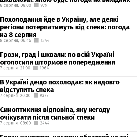
8 серпня,
08:00
979
Похолодання йде в Україну, але деякі
регіони потерпатимуть від спеки: погода
на 8 серпня
8 серпня,
06:46
1344
Грози, град і шквали: по всій Україні
оголосили штормове попередження
7 серпня,
21:00
1964
В Україні дещо похолодає: як надовго
відступить спека
7 серпня,
20:00
9377
Синоптикиня відповіла, яку негоду
очікувати після сильної спеки
7 серпня,
08:00
2444