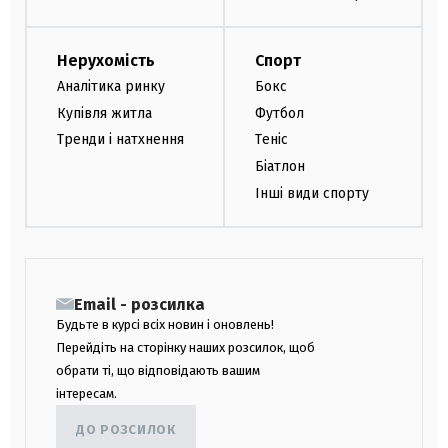
Нерухомість
Спорт
Аналітика ринку
Бокс
Купівля житла
Футбол
Тренди і натхнення
Теніс
Біатлон
Інші види спорту
Email - розсилка
Будьте в курсі всіх новин і оновлень!
Перейдіть на сторінку наших розсилок, щоб
обрати ті, що відповідають вашим
інтересам.
ДО РОЗСИЛОК