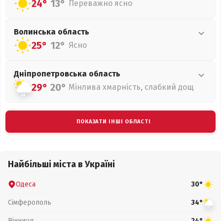
24°
13°
Переважно ясно
Волинська
область
25°
12°
Ясно
Дніпропетровська
область
29°
20°
Мінлива хмарність, слабкий дощ
ПОКАЗАТИ ІНШІ ОБЛАСТІ
Найбільші міста в Україні
Одеса
30°
Сімферополь
34°
Вінниця
24°