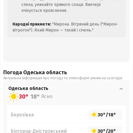
спека, уникайте прямого сонця. Ввечері
очікується прояснення.
Народні прикмети:
"Мирона. Вітряний день ("Мирон-
вітрогон"). Який Мирон — такий і січень."
Погода Одеська
область
Актуальна інформація про погоду та атмосферні умови на сьогодні
Одеська
область
30°
18°
Ясно
Березівка
30°
/
18°
Білгород-Дністровський
30°
/
20°