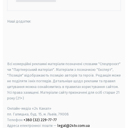
Наші додатки:
android
apple
smart tv
samsung smart tv
Всі комерційні рекламні матеріали позначені словами "Спецпроєкт"
чи "Партнерський матеріал". Матеріали з позначкою "Експерт",
"Позиція" відображають позицію авторів та героїв. Редакція може
не поділяти їхніх поглядів. Детальніше щодо реклами та правил
цитування можна ознайомитись в правилах користування сайтом.
Усі права захищені.
Матеріали сайту призначені для осіб старше
21
року (21+)
Онлайн-медіа «24 Канал»
пл. Галицька, буд. 15, м. Львів, 79008
Телефон
+380 (32) 229-77-77
Адреса електронної пошти —
legal@24tv.com.ua