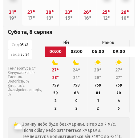
31°
27°
30°
33°
26°
25°
26°
19°
17°
13°
15°
16°
12°
10°
Субота, 8 серпня
Ніч
Ранок
Схід:
05:43
00:00
03:00
06:00
09:00
1
Захід:
20:24
Температура С°
27°
24°
20°
27°
Відчувається як
Тиск, мм
28°
24°
20°
27°
Вологість, %
759
758
759
759
Вітер, м/с
Ймовірність опадів,
59
68
81
70
%
2
0
1
4
2
2
2
5
Зранку небо буде безхмарним, вітер до 7 м/с.
Після обіду небо затягнеться хмарами.
Температура коливатиметься від +19°C до +31°C,