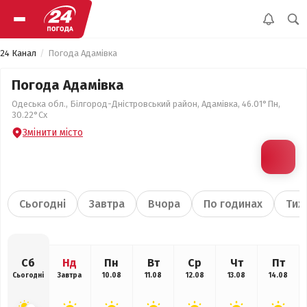
24 Канал
Погода Адамівка
Погода Адамівка
Одеська обл., Білгород-Дністровський район, Адамівка, 46.01°Пн,
30.22°Сх
Змінити місто
Сьогодні
Завтра
Вчора
По годинах
Тиж
Сб
Нд
Пн
Вт
Ср
Чт
Пт
Сьогодні
Завтра
10.08
11.08
12.08
13.08
14.08