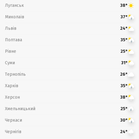
Луганськ
38°
Миколаїв
37°
Львів
24°
Полтава
35°
Рівне
25°
Суми
31°
Тернопіль
26°
Харків
35°
Херсон
38°
Хмельницький
25°
Черкаси
30°
Чернігів
24°