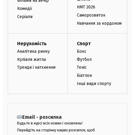
Фільми на вечір
НМТ 2026
Комедії
Саморозвиток
Серіали
Навчання за кордоном
Нерухомість
Спорт
Аналітика ринку
Бокс
Купівля житла
Футбол
Тренди і натхнення
Теніс
Біатлон
Інші види спорту
Email - розсилка
Будьте в курсі всіх новин і оновлень!
Перейдіть на сторінку наших розсилок, щоб