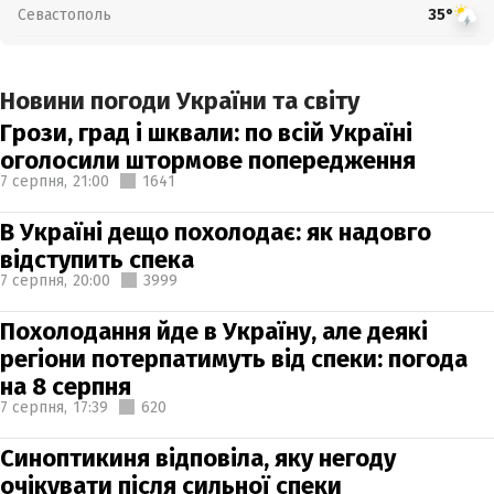
Севастополь
35°
Новини погоди України та світу
Грози, град і шквали: по всій Україні
оголосили штормове попередження
7 серпня,
21:00
1641
В Україні дещо похолодає: як надовго
відступить спека
7 серпня,
20:00
3999
Похолодання йде в Україну, але деякі
регіони потерпатимуть від спеки: погода
на 8 серпня
7 серпня,
17:39
620
Синоптикиня відповіла, яку негоду
очікувати після сильної спеки