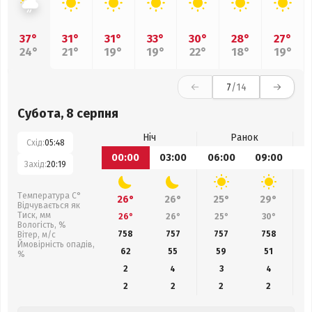
37°
31°
31°
33°
30°
28°
27°
24°
21°
19°
19°
22°
18°
19°
7
/14
Субота, 8 серпня
Ніч
Ранок
Схід:
05:48
00:00
03:00
06:00
09:00
1
Захід:
20:19
Температура С°
26°
26°
25°
29°
Відчувається як
Тиск, мм
26°
26°
25°
30°
Вологість, %
758
757
757
758
Вітер, м/с
Ймовірність опадів,
62
55
59
51
%
2
4
3
4
2
2
2
2