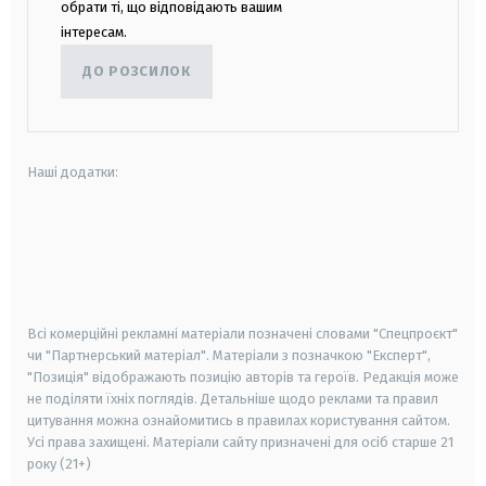
обрати ті, що відповідають вашим
інтересам.
ДО РОЗСИЛОК
Наші додатки:
android
apple
smart tv
samsung smart tv
Всі комерційні рекламні матеріали позначені словами "Спецпроєкт"
чи "Партнерський матеріал". Матеріали з позначкою "Експерт",
"Позиція" відображають позицію авторів та героїв. Редакція може
не поділяти їхніх поглядів. Детальніше щодо реклами та правил
цитування можна ознайомитись в правилах користування сайтом.
Усі права захищені.
Матеріали сайту призначені для осіб старше
21
року (21+)