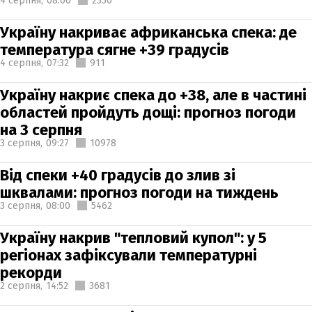
4 серпня,
08:00
2350
Україну накриває африканська спека: де
температура сягне +39 градусів
4 серпня,
07:32
911
Україну накриє спека до +38, але в частині
областей пройдуть дощі: прогноз погоди
на 3 серпня
3 серпня,
09:27
10978
Від спеки +40 градусів до злив зі
шквалами: прогноз погоди на тиждень
3 серпня,
08:00
5462
Україну накрив "тепловий купол": у 5
регіонах зафіксували температурні
рекорди
2 серпня,
14:52
3681