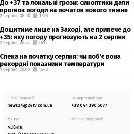
До +37 та локальні грози: синоптики дали
прогноз погоди на початок нового тижня
2 серпня,
08:00
1793
Дощитиме лише на Заході, але припече до
+35: яку погоду прогнозують на 2 серпня
2 серпня,
06:57
2697
Спека на початку серпня: чи поб'є вона
рекордні показники температури
1 серпня,
20:00
1540
E-mail редакції
Номер телефону:
news24@24tv.com.ua
+38 044 390 5077
Ми тут:
Ми в соцмережах:
м.Київ
,