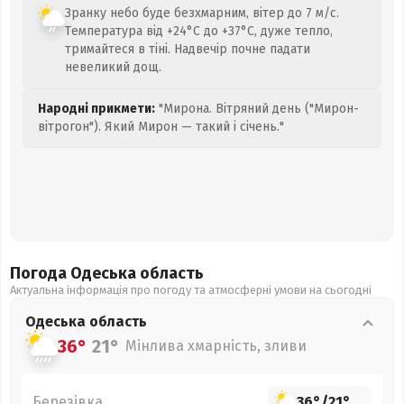
Зранку небо буде безхмарним, вітер до 7 м/с.
Температура від +24°C до +37°C, дуже тепло,
тримайтеся в тіні. Надвечір почне падати
невеликий дощ.
Народні прикмети:
"Мирона. Вітряний день ("Мирон-
вітрогон"). Який Мирон — такий і січень."
Погода Одеська
область
Актуальна інформація про погоду та атмосферні умови на сьогодні
Одеська
область
36°
21°
Мінлива хмарність, зливи
Березівка
36°
/
21°