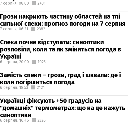
7 серпня,
08:00
2431
Грози накриють частину областей на тлі
сильної спеки: прогноз погоди на 7 серпня
7 серпня,
06:21
2382
Спека почне відступати: синоптики
розповіли, коли та як зміниться погода в
Україні
6 серпня,
20:00
1023
Замість спеки – грози, град і шквали: де і
коли погіршиться погода
6 серпня,
18:53
2121
Українці фіксують +50 градусів на
"домашніх" термометрах: що на це кажуть
синоптики
6 серпня,
16:46
2326