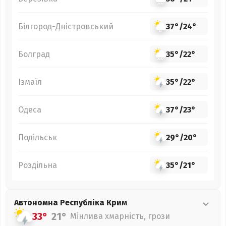
Білгород-Дністровський
37°
/
24°
Болград
35°
/
22°
Ізмаїл
35°
/
22°
Одеса
37°
/
23°
Подільськ
29°
/
20°
Роздільна
35°
/
21°
Автономна Республіка Крим
33°
21°
Мінлива хмарність, грози