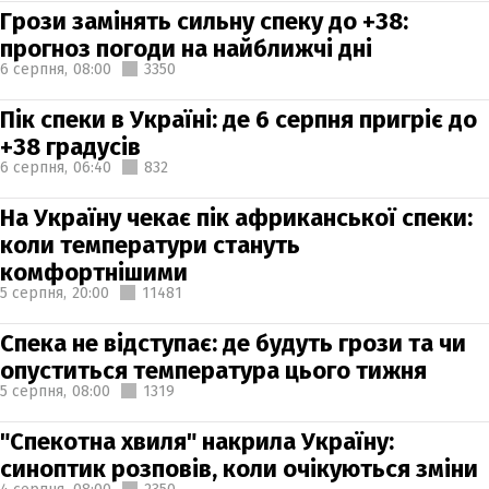
Грози замінять сильну спеку до +38:
прогноз погоди на найближчі дні
6 серпня,
08:00
3350
Пік спеки в Україні: де 6 серпня пригріє до
+38 градусів
6 серпня,
06:40
832
На Україну чекає пік африканської спеки:
коли температури стануть
комфортнішими
5 серпня,
20:00
11481
Спека не відступає: де будуть грози та чи
опуститься температура цього тижня
5 серпня,
08:00
1319
"Спекотна хвиля" накрила Україну:
синоптик розповів, коли очікуються зміни