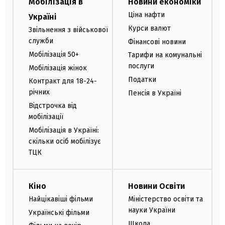
Мобілізація в
Новини економіки
Ціна нафти
Україні
Курси валют
Звільнення з військової
служби
Фінансові новини
Мобілізація 50+
Тарифи на комунальні
послуги
Мобілізація жінок
Податки
Контракт для 18-24-
річних
Пенсія в Україні
Відстрочка від
мобілізації
Мобілізація в Україні:
скільки осіб мобілізує
ТЦК
Кіно
Новини Освіти
Найцікавіші фільми
Міністерство освіти та
науки України
Українські фільми
Школа