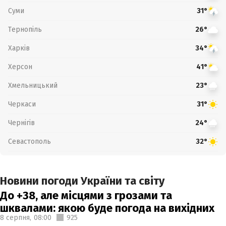
Суми
31°
Тернопіль
26°
Харків
34°
Херсон
41°
Хмельницький
23°
Черкаси
31°
Чернігів
24°
Севастополь
32°
Новини погоди України та світу
До +38, але місцями з грозами та
шквалами: якою буде погода на вихідних
8 серпня,
08:00
925