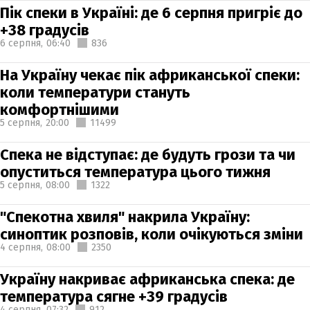
Пік спеки в Україні: де 6 серпня пригріє до
+38 градусів
6 серпня,
06:40
836
На Україну чекає пік африканської спеки:
коли температури стануть
комфортнішими
5 серпня,
20:00
11499
Спека не відступає: де будуть грози та чи
опуститься температура цього тижня
5 серпня,
08:00
1322
"Спекотна хвиля" накрила Україну:
синоптик розповів, коли очікуються зміни
4 серпня,
08:00
2350
Україну накриває африканська спека: де
температура сягне +39 градусів
4 серпня,
07:32
912