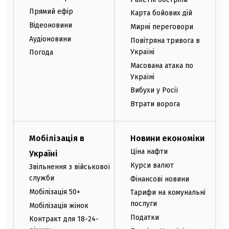
Прямий ефір
Карта бойових дій
Відеоновини
Мирні переговори
Аудіоновини
Повітряна тривога в
Україні
Погода
Масована атака по
Україні
Вибухи у Росії
Втрати ворога
Мобілізація в
Новини економіки
Ціна нафти
Україні
Курси валют
Звільнення з військової
служби
Фінансові новини
Мобілізація 50+
Тарифи на комунальні
послуги
Мобілізація жінок
Податки
Контракт для 18-24-