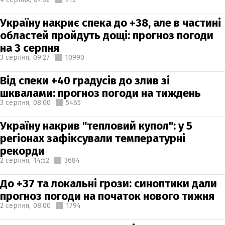
Україну накриє спека до +38, але в частині
областей пройдуть дощі: прогноз погоди
на 3 серпня
3 серпня,
09:27
10990
Від спеки +40 градусів до злив зі
шквалами: прогноз погоди на тиждень
3 серпня,
08:00
5465
Україну накрив "тепловий купол": у 5
регіонах зафіксували температурні
рекорди
2 серпня,
14:52
3684
До +37 та локальні грози: синоптики дали
прогноз погоди на початок нового тижня
2 серпня,
08:00
1794