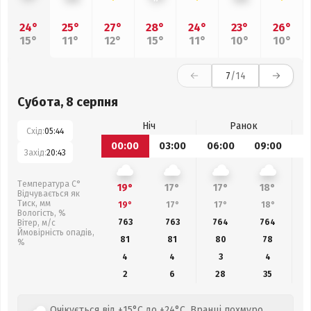
24°
25°
27°
28°
24°
23°
26°
15°
11°
12°
15°
11°
10°
10°
7
/14
Субота, 8 серпня
Ніч
Ранок
Схід:
05:44
00:00
03:00
06:00
09:00
1
Захід:
20:43
Температура С°
19°
17°
17°
18°
Відчувається як
Тиск, мм
19°
17°
17°
18°
Вологість, %
763
763
764
764
Вітер, м/с
Ймовірність опадів,
81
81
80
78
%
4
4
3
4
2
6
28
35
Очікується від +15°C до +24°C. Вранці похмуро,