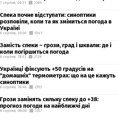
7 серпня,
06:21
2389
Спека почне відступати: синоптики
розповіли, коли та як зміниться погода в
Україні
6 серпня,
20:00
1041
Замість спеки – грози, град і шквали: де і
коли погіршиться погода
6 серпня,
18:53
2129
Українці фіксують +50 градусів на
"домашніх" термометрах: що на це кажуть
синоптики
6 серпня,
16:46
2353
Грози замінять сильну спеку до +38:
прогноз погоди на найближчі дні
6 серпня,
08:00
3357