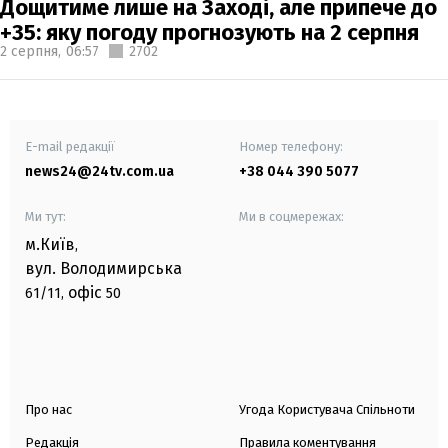
Дощитиме лише на Заході, але припече до
+35: яку погоду прогнозують на 2 серпня
2 серпня,
06:57
2702
E-mail редакції
Номер телефону:
news24@24tv.com.ua
+38 044 390 5077
Ми тут:
Ми в соцмережах:
м.Київ
,
вул. Володимирська
офіс
61/11,
50
Про нас
Угода Користувача Спільноти
Редакція
Правила коментування