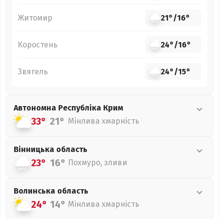
Житомир
21°
/
16°
Коростень
24°
/
16°
Звягель
24°
/
15°
Автономна Республіка Крим
33°
21°
Мінлива хмарність
Вінницька
область
23°
16°
Похмуро, зливи
Волинська
область
24°
14°
Мінлива хмарність