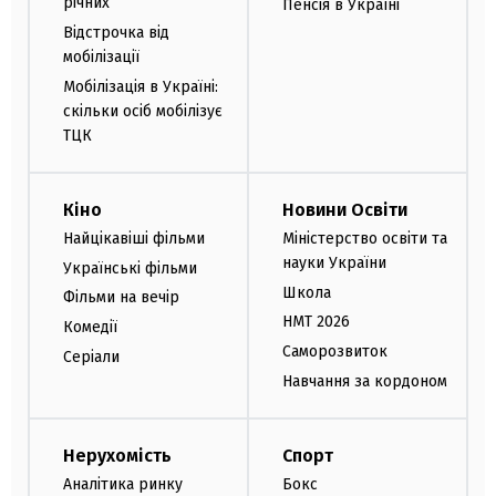
річних
Пенсія в Україні
Відстрочка від
мобілізації
Мобілізація в Україні:
скільки осіб мобілізує
ТЦК
Кіно
Новини Освіти
Найцікавіші фільми
Міністерство освіти та
науки України
Українські фільми
Школа
Фільми на вечір
НМТ 2026
Комедії
Саморозвиток
Серіали
Навчання за кордоном
Нерухомість
Спорт
Аналітика ринку
Бокс