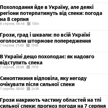
Похолодання йде в Україну, але деякі
регіони потерпатимуть від спеки: погода
на 8 серпня
8 серпня,
06:46
1304
Грози, град і шквали: по всій Україні
оголосили штормове попередження
7 серпня,
21:00
1936
В Україні дещо похолодає: як надовго
відступить спека
7 серпня,
20:00
7915
Синоптикиня відповіла, яку негоду
очікувати після сильної спеки
7 серпня,
08:00
2438
Грози накриють частину областей на тлі
сильної спеки: прогноз погоди на 7 серпня