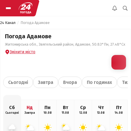
24 Канал
Погода Адамове
Погода Адамове
Житомирська обл., Звягельський район, Адамове, 50.83°Пн, 27.48°Сх
Змінити місто
Сьогодні
Завтра
Вчора
По годинах
Тиж
Сб
Нд
Пн
Вт
Ср
Чт
Пт
Сьогодні
Завтра
10.08
11.08
12.08
13.08
14.08