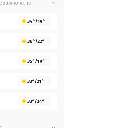
еважно ясно
34°
/
19°
36°
/
22°
35°
/
19°
33°
/
21°
33°
/
24°
о