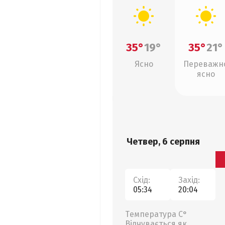
35°
19°
35°
21°
Ясно
Переважн
ясно
Четвер, 6 серпня
Схід:
Захід:
05:34
20:04
Температура С°
Відчувається як