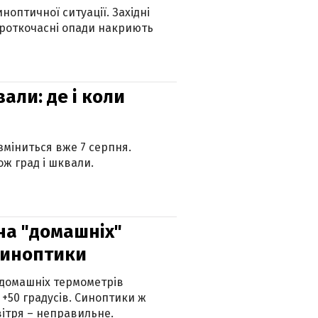
оптичної ситуації. Західні
ороткочасні опади накриють
вали: де і коли
 зміниться вже 7 серпня.
ж град і шквали.
 на "домашніх"
синоптики
 домашніх термометрів
 +50 градусів. Синоптики ж
ітря – неправильне.