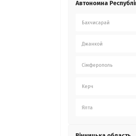
Автономна Республі
Бахчисарай
Джанкой
Сімферополь
Керч
Ялта
Вінницька
область