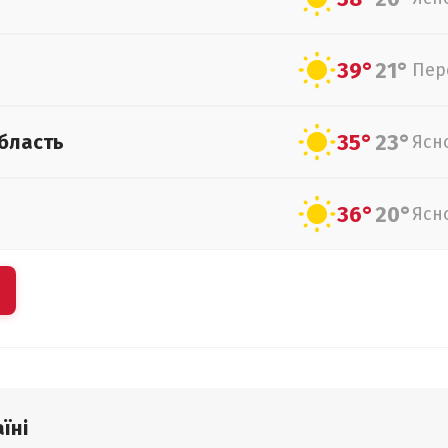
39°
21°
Пер
35°
23°
бласть
Ясн
36°
20°
Ясн
їні