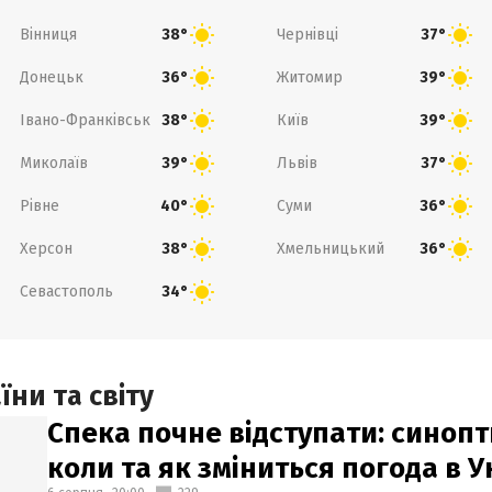
Вінниця
Чернівці
38°
37°
Донецьк
Житомир
36°
39°
Івано-Франківськ
Київ
38°
39°
Миколаїв
Львів
39°
37°
Рівне
Суми
40°
36°
Херсон
Хмельницький
38°
36°
Севастополь
34°
ни та світу
Спека почне відступати: синопт
коли та як зміниться погода в У