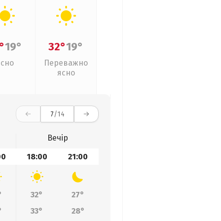
°
19°
32°
19°
Ясно
Переважно
ясно
7
/14
Вечір
00
18:00
21:00
°
32°
27°
°
33°
28°