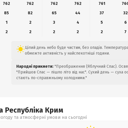
762
762
762
762
761
76
85
82
65
44
37
32
1
2
3
4
5
6
2
2
2
2
2
7
Цілий день небо буде чистим, без опадів. Температура 
обмежте активність у найспекотніші години.
Народні прикмети:
"Преображення (Яблучний Спас). Освяч
"Прийшов Спас — пішло літо від нас". Сухий день — суха о
стають по-справжньому холодними."
а Республіка Крим
огоду та атмосферні умови на сьогодні