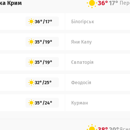
36°
17°
ка Крим
Пер
36°
/
17°
Білогірськ
35°
/
19°
Яни Капу
35°
/
19°
Євпаторія
32°
/
25°
Феодосія
35°
/
24°
Курман
38°
20°
Ясн