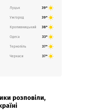
Луцьк
39°
Ужгород
39°
Кропивницький
38°
Одеса
33°
Тернопіль
37°
Черкаси
37°
ики розповіли,
країні