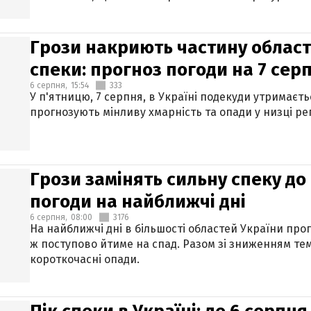
Грози накриють частину областе
спеки: прогноз погоди на 7 сер
6 серпня,
15:54
333
У п'ятницю, 7 серпня, в Україні подекуди утримаєт
прогнозують мінливу хмарність та опади у низці рег
Грози замінять сильну спеку до 
погоди на найближчі дні
6 серпня,
08:00
3176
На найближчі дні в більшості областей України про
ж поступово йтиме на спад. Разом зі зниженням те
короткочасні опади.