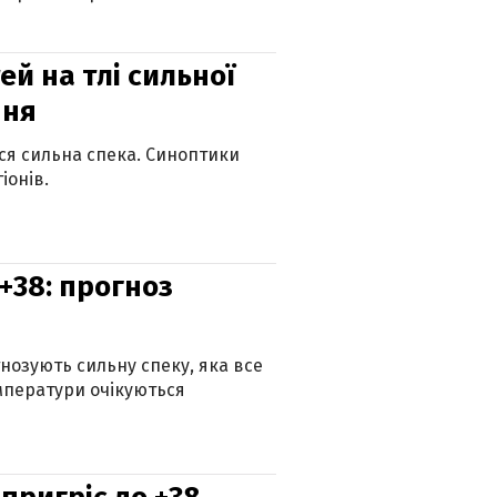
й на тлі сильної
пня
ься сильна спека. Синоптики
іонів.
+38: прогноз
гнозують сильну спеку, яка все
мператури очікуються