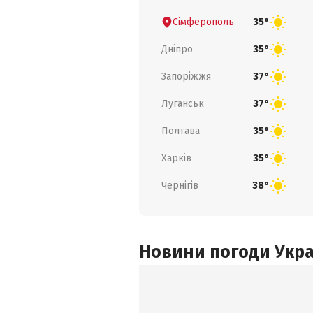
Сімферополь
35°
Дніпро
35°
Запоріжжя
37°
Луганськ
37°
Полтава
35°
Харків
35°
Чернігів
38°
Новини погоди Украї