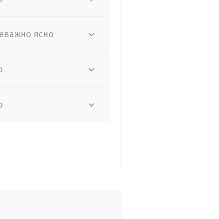
еважно ясно
о
о