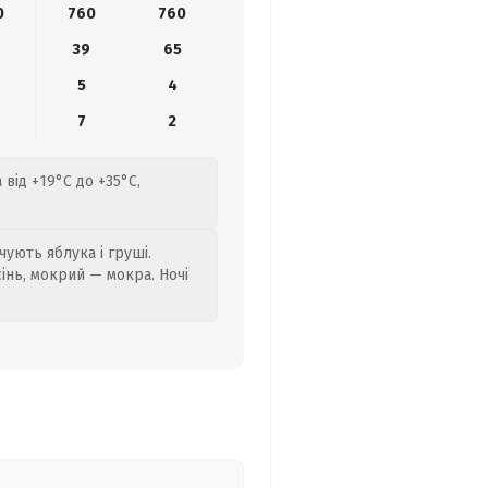
0
760
760
39
65
5
4
7
2
від +19°C до +35°C,
ують яблука і груші.
сінь, мокрий — мокра. Ночі