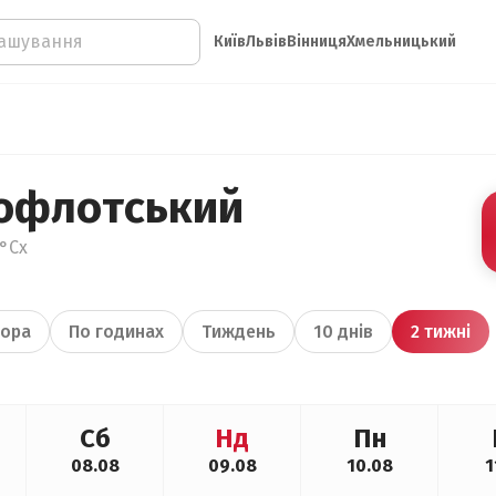
Київ
Львів
Вінниця
Хмельницький
офлотський
4°Сх
ора
По годинах
Тиждень
10 днів
2 тижні
Сб
Нд
Пн
08.08
09.08
10.08
1