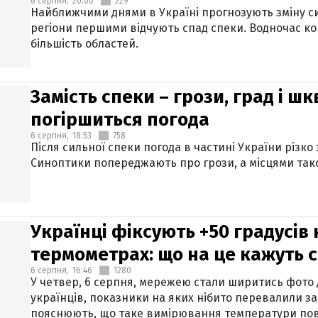
6 серпня,
20:00
229
Найближчими днями в Україні прогнозують зміну син
регіони першими відчують спад спеки. Водночас к
більшість областей.
Замість спеки – грози, град і шк
погіршиться погода
6 серпня,
18:53
758
Після сильної спеки погода в частині України різко
Синоптики попереджають про грози, а місцями тако
Українці фіксують +50 градусів
термометрах: що на це кажуть 
6 серпня,
16:46
1280
У четвер, 6 серпня, мережею стали ширитись фото
українців, показники на яких нібито перевалили за
пояснюють, що таке вимірювання температури пов