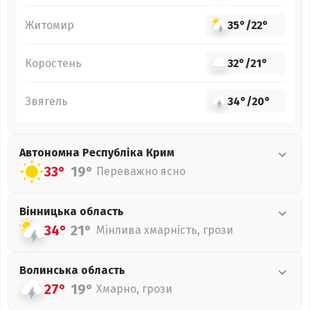
Житомир
35°
/
22°
Коростень
32°
/
21°
Звягель
34°
/
20°
Автономна Республіка Крим
33°
19°
Переважно ясно
Вінницька
область
34°
21°
Мінлива хмарність, грози
Волинська
область
27°
19°
Хмарно, грози