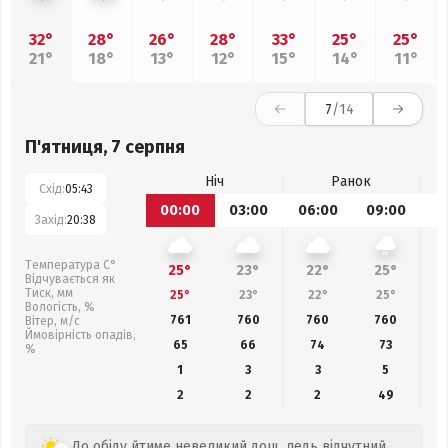
32°
28°
26°
28°
33°
25°
25°
21°
18°
13°
12°
15°
14°
11°
7
/14
П'ятниця, 7 серпня
Ніч
Ранок
Схід:
05:43
00:00
03:00
06:00
09:00
1
Захід:
20:38
Температура С°
25°
23°
22°
25°
Відчувається як
Тиск, мм
25°
23°
22°
25°
Вологість, %
761
760
760
760
Вітер, м/с
Ймовірність опадів,
65
66
74
73
%
1
3
3
5
2
2
2
49
До обіду йтиме невеликий дощ, ледь відчутний