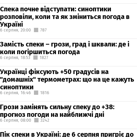
Спека почне відступати: синоптики
розповіли, коли та як зміниться погода в
Україні
6 серпня,
20:00
787
Замість спеки – грози, град і шквали: де і
коли погіршиться погода
6 серпня,
18:53
1827
Українці фіксують +50 градусів на
"домашніх" термометрах: що на це кажуть
синоптики
6 серпня,
16:46
1816
Грози замінять сильну спеку до +38:
прогноз погоди на найближчі дні
6 серпня,
08:00
3242
Пік спеки в Україні: де 6 серпня пригріє до