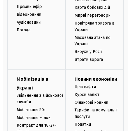
Прямий ефір
Карта бойових дій
Відеоновини
Мирні переговори
Аудіоновини
Повітряна тривога в
Україні
Погода
Масована атака по
Україні
Вибухи у Росії
Втрати ворога
Мобілізація в
Новини економіки
Ціна нафти
Україні
Курси валют
Звільнення з військової
служби
Фінансові новини
Мобілізація 50+
Тарифи на комунальні
послуги
Мобілізація жінок
Податки
Контракт для 18-24-