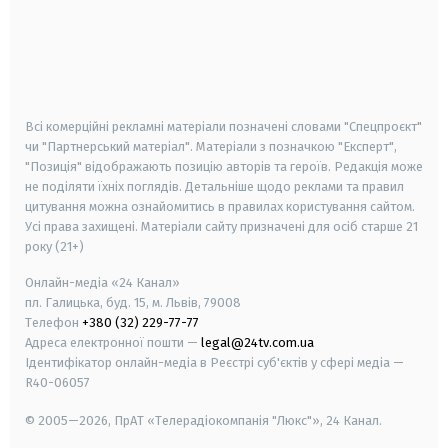
android
apple
smart tv
samsung smart tv
Всі комерційні рекламні матеріали позначені словами "Спецпроєкт"
чи "Партнерський матеріал". Матеріали з позначкою "Експерт",
"Позиція" відображають позицію авторів та героїв. Редакція може
не поділяти їхніх поглядів. Детальніше щодо реклами та правил
цитування можна ознайомитись в правилах користування сайтом.
Усі права захищені.
Матеріали сайту призначені для осіб старше
21
року (21+)
Онлайн-медіа «24 Канал»
пл. Галицька, буд. 15, м. Львів, 79008
Телефон
+380 (32) 229-77-77
Адреса електронної пошти —
legal@24tv.com.ua
Ідентифікатор онлайн-медіа в Реєстрі суб'єктів у сфері медіа —
R40-06057
© 2005—2026,
ПрАТ «Телерадіокомпанія "Люкс"», 24 Канал.