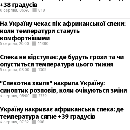
+38 градусів
6 серпня,
06:40
818
На Україну чекає пік африканської спеки:
коли температури стануть
комфортнішими
5 серпня,
20:00
11380
Спека не відступає: де будуть грози та чи
опуститься температура цього тижня
5 серпня,
08:00
1305
"Спекотна хвиля" накрила Україну:
синоптик розповів, коли очікуються зміни
4 серпня,
08:00
2339
Україну накриває африканська спека: де
температура сягне +39 градусів
4 серпня,
07:32
908