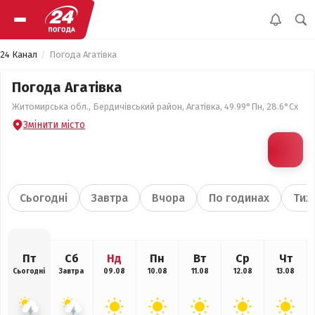
24 Канал
Погода Агатівка
Погода Агатівка
Житомирська обл., Бердичівський район, Агатівка, 49.99°Пн, 28.6°Сх
Змінити місто
Сьогодні
Завтра
Вчора
По годинах
Тиж
Пт
Сб
Нд
Пн
Вт
Ср
Чт
Сьогодні
Завтра
09.08
10.08
11.08
12.08
13.08