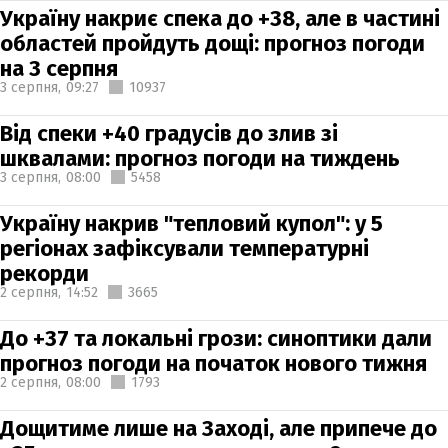
Україну накриє спека до +38, але в частині
областей пройдуть дощі: прогноз погоди
на 3 серпня
3 серпня,
09:27
10937
Від спеки +40 градусів до злив зі
шквалами: прогноз погоди на тиждень
3 серпня,
08:00
5458
Україну накрив "тепловий купол": у 5
регіонах зафіксували температурні
рекорди
2 серпня,
14:52
3665
До +37 та локальні грози: синоптики дали
прогноз погоди на початок нового тижня
2 серпня,
08:00
1793
Дощитиме лише на Заході, але припече до