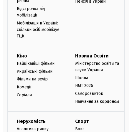
річних
Пенсія в Україні
Відстрочка від
мобілізації
Мобілізація в Україні:
скільки осіб мобілізує
ТЦК
Кіно
Новини Освіти
Найцікавіші фільми
Міністерство освіти та
науки України
Українські фільми
Школа
Фільми на вечір
НМТ 2026
Комедії
Саморозвиток
Серіали
Навчання за кордоном
Нерухомість
Спорт
Аналітика ринку
Бокс