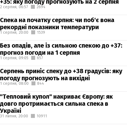
+35: яку погоду прогнозують на 2 серпня
2 серпня,
06:57
2694
Спека на початку серпня: чи поб'є вона
рекордні показники температури
1 серпня,
20:00
1539
Без опадів, але із сильною спекою до +37:
прогноз погоди на 1 серпня
1 серпня,
09:05
657
Серпень приніс спеку до +38 градусів: яку
погоду прогнозують на вихідні
1 серпня,
08:00
844
"Тепловий купол" накриває Європу: як
довго протримається сильна спека в
Україні
31 липня,
20:00
10911