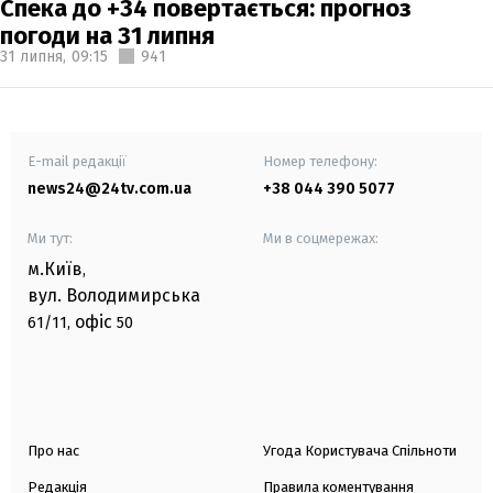
Спека до +34 повертається: прогноз
погоди на 31 липня
31 липня,
09:15
941
E-mail редакції
Номер телефону:
news24@24tv.com.ua
+38 044 390 5077
Ми тут:
Ми в соцмережах:
м.Київ
,
вул. Володимирська
офіс
61/11,
50
Про нас
Угода Користувача Спільноти
Редакція
Правила коментування