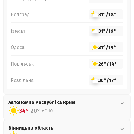
Болград
31°
/
18°
Ізмаїл
31°
/
19°
Одеса
31°
/
19°
Подільськ
26°
/
14°
Роздільна
30°
/
17°
Автономна Республіка Крим
34°
20°
Ясно
Вінницька
область