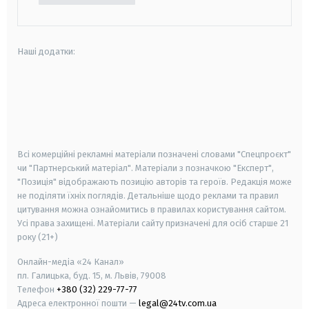
Наші додатки:
android
apple
smart tv
samsung smart tv
Всі комерційні рекламні матеріали позначені словами "Спецпроєкт"
чи "Партнерський матеріал". Матеріали з позначкою "Експерт",
"Позиція" відображають позицію авторів та героїв. Редакція може
не поділяти їхніх поглядів. Детальніше щодо реклами та правил
цитування можна ознайомитись в правилах користування сайтом.
Усі права захищені.
Матеріали сайту призначені для осіб старше
21
року (21+)
Онлайн-медіа «24 Канал»
пл. Галицька, буд. 15, м. Львів, 79008
Телефон
+380 (32) 229-77-77
Адреса електронної пошти —
legal@24tv.com.ua