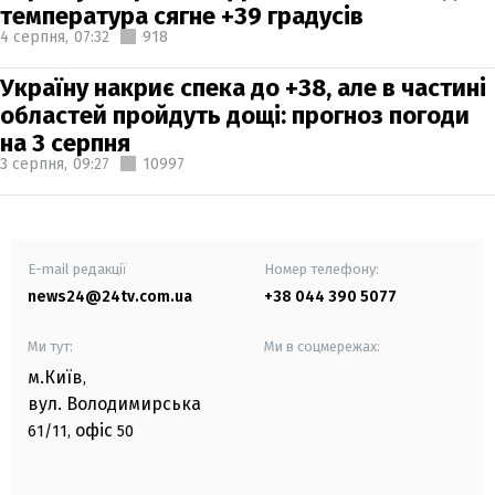
температура сягне +39 градусів
4 серпня,
07:32
918
Україну накриє спека до +38, але в частині
областей пройдуть дощі: прогноз погоди
на 3 серпня
3 серпня,
09:27
10997
E-mail редакції
Номер телефону:
news24@24tv.com.ua
+38 044 390 5077
Ми тут:
Ми в соцмережах:
м.Київ
,
вул. Володимирська
офіс
61/11,
50