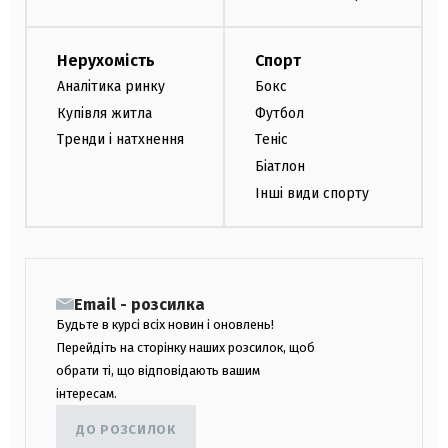
Нерухомість
Спорт
Аналітика ринку
Бокс
Купівля житла
Футбол
Тренди і натхнення
Теніс
Біатлон
Інші види спорту
Email - розсилка
Будьте в курсі всіх новин і оновлень!
Перейдіть на сторінку наших розсилок, щоб
обрати ті, що відповідають вашим
інтересам.
ДО РОЗСИЛОК