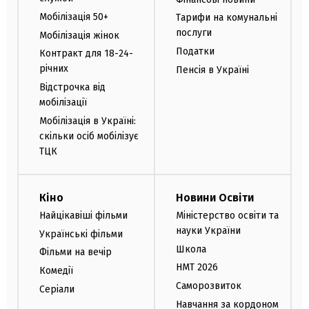
Мобілізація 50+
Тарифи на комунальні
послуги
Мобілізація жінок
Податки
Контракт для 18-24-
річних
Пенсія в Україні
Відстрочка від
мобілізації
Мобілізація в Україні:
скільки осіб мобілізує
ТЦК
Кіно
Новини Освіти
Найцікавіші фільми
Міністерство освіти та
науки України
Українські фільми
Школа
Фільми на вечір
НМТ 2026
Комедії
Саморозвиток
Серіали
Навчання за кордоном