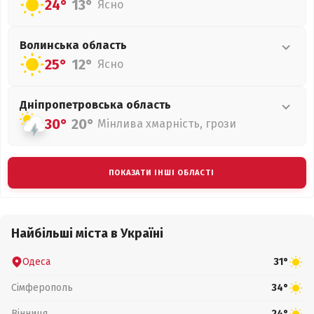
24°
13°
Ясно
Волинська
область
25°
12°
Ясно
Дніпропетровська
область
30°
20°
Мінлива хмарність, грози
ПОКАЗАТИ ІНШІ ОБЛАСТІ
Найбільші міста в Україні
Одеса
31°
Сімферополь
34°
Вінниця
24°