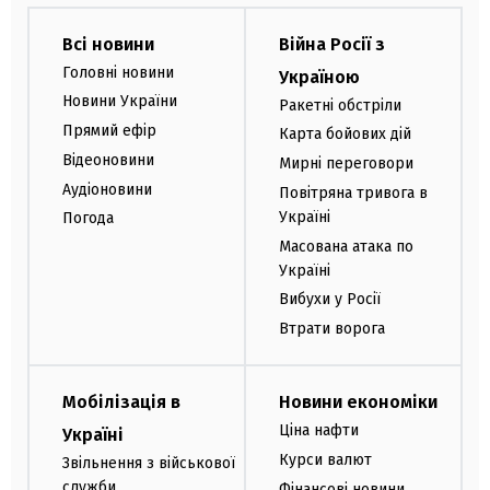
Всі новини
Війна Росії з
Головні новини
Україною
Новини України
Ракетні обстріли
Прямий ефір
Карта бойових дій
Відеоновини
Мирні переговори
Аудіоновини
Повітряна тривога в
Україні
Погода
Масована атака по
Україні
Вибухи у Росії
Втрати ворога
Мобілізація в
Новини економіки
Ціна нафти
Україні
Курси валют
Звільнення з військової
служби
Фінансові новини