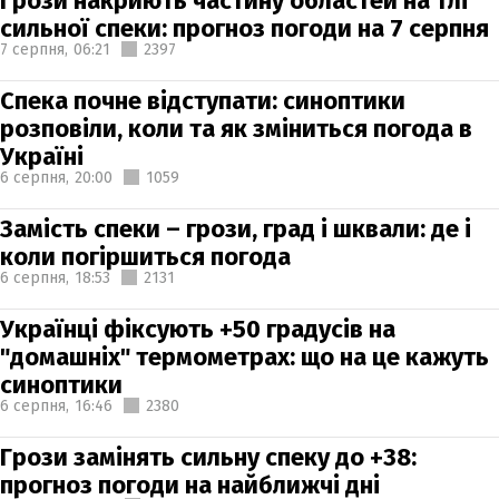
Грози накриють частину областей на тлі
сильної спеки: прогноз погоди на 7 серпня
7 серпня,
06:21
2397
Спека почне відступати: синоптики
розповіли, коли та як зміниться погода в
Україні
6 серпня,
20:00
1059
Замість спеки – грози, град і шквали: де і
коли погіршиться погода
6 серпня,
18:53
2131
Українці фіксують +50 градусів на
"домашніх" термометрах: що на це кажуть
синоптики
6 серпня,
16:46
2380
Грози замінять сильну спеку до +38:
прогноз погоди на найближчі дні