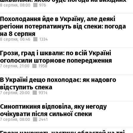
8 серпня,
08:00
976
Похолодання йде в Україну, але деякі
регіони потерпатимуть від спеки: погода
на 8 серпня
8 серпня,
06:46
1334
Грози, град і шквали: по всій Україні
оголосили штормове попередження
7 серпня,
21:00
1958
В Україні дещо похолодає: як надовго
відступить спека
7 серпня,
20:00
9314
Синоптикиня відповіла, яку негоду
очікувати після сильної спеки
7 серпня,
08:00
2441