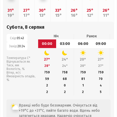
31°
27°
30°
33°
26°
25°
26°
19°
17°
13°
15°
16°
12°
11°
Субота, 8 серпня
Ніч
Ранок
Схід:
05:43
00:00
03:00
06:00
09:00
1
Захід:
20:24
Температура С°
27°
24°
20°
27°
Відчувається як
Тиск, мм
28°
24°
20°
27°
Вологість, %
759
758
759
759
Вітер, м/с
Ймовірність опадів,
59
68
81
70
%
2
0
1
4
2
2
2
5
Вранці небо буде безхмарним. Очікується від
+19°C до +31°C, пийте багато води. Вдень небо
затягнеться хмарами. Надвечір очікується