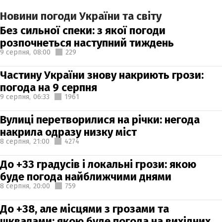
Новини погоди України та світу
Без сильної спеки: з якої погоди
розпочнеться наступний тиждень
9 серпня,
08:00
229
Частину України знову накриють грози:
погода на 9 серпня
9 серпня,
06:33
1961
Вулиці перетворилися на річки: негода
накрила одразу низку міст
8 серпня,
21:00
4274
До +33 градусів і локальні грози: якою
буде погода найближчими днями
8 серпня,
20:00
759
До +38, але місцями з грозами та
шквалами: якою буде погода на вихідних