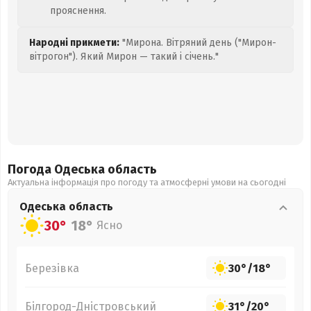
прояснення.
Народні прикмети:
"Мирона. Вітряний день ("Мирон-
вітрогон"). Який Мирон — такий і січень."
Погода Одеська
область
Актуальна інформація про погоду та атмосферні умови на сьогодні
Одеська
область
30°
18°
Ясно
Березівка
30°
/
18°
Білгород-Дністровський
31°
/
20°