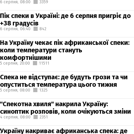
6 серпня,
08:00
3359
Пік спеки в Україні: де 6 серпня пригріє до
+38 градусів
6 серпня,
06:40
842
На Україну чекає пік африканської спеки:
коли температури стануть
комфортнішими
5 серпня,
20:00
11511
Спека не відступає: де будуть грози та чи
опуститься температура цього тижня
5 серпня,
08:00
1325
"Спекотна хвиля" накрила Україну:
синоптик розповів, коли очікуються зміни
4 серпня,
08:00
2351
Україну накриває африканська спека: де