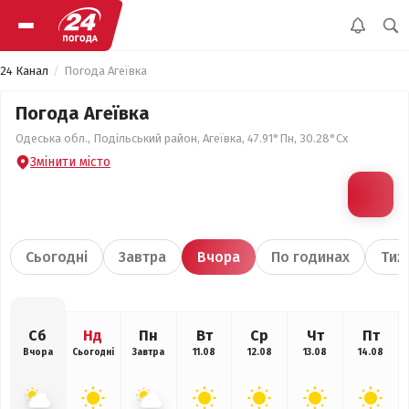
24 Канал
Погода Агеївка
Погода Агеївка
Одеська обл., Подільський район, Агеївка, 47.91°Пн, 30.28°Сх
Змінити місто
Сьогодні
Завтра
Вчора
По годинах
Тиж
Сб
Нд
Пн
Вт
Ср
Чт
Пт
Вчора
Сьогодні
Завтра
11.08
12.08
13.08
14.08