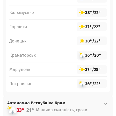
Кальміуське
38°
/
22°
Горлівка
37°
/
22°
Донецьк
38°
/
22°
Краматорськ
36°
/
20°
Маріуполь
37°
/
25°
Покровськ
36°
/
22°
Автономна Республіка Крим
33°
21°
Мінлива хмарність, грози