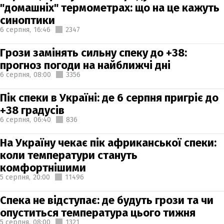
"домашніх" термометрах: що на це кажуть
синоптики
6 серпня,
16:46
2347
Грози замінять сильну спеку до +38:
прогноз погоди на найближчі дні
6 серпня,
08:00
3356
Пік спеки в Україні: де 6 серпня пригріє до
+38 градусів
6 серпня,
06:40
836
На Україну чекає пік африканської спеки:
коли температури стануть
комфортнішими
5 серпня,
20:00
11496
Спека не відступає: де будуть грози та чи
опуститься температура цього тижня
5 серпня,
08:00
1321