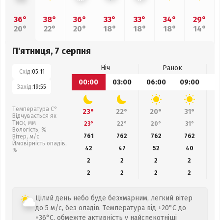
36°
38°
36°
33°
33°
34°
29°
20°
22°
20°
18°
18°
18°
14°
П'ятниця, 7 серпня
Ніч
Ранок
Схід:
05:11
00:00
03:00
06:00
09:00
1
Захід:
19:55
Температура С°
23°
22°
20°
31°
Відчувається як
Тиск, мм
23°
22°
20°
31°
Вологість, %
761
762
762
762
Вітер, м/с
Ймовірність опадів,
42
47
52
40
%
2
2
2
2
2
2
2
2
Цілий день небо буде безхмарним, легкий вітер
до 5 м/с, без опадів. Температура від +20°C до
+36°C, обмежте активність у найспекотніші