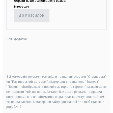
обрати ті, що відповідають вашим
інтересам.
ДО РОЗСИЛОК
Наші додатки:
android
apple
smart tv
samsung smart tv
Всі комерційні рекламні матеріали позначені словами "Спецпроєкт"
чи "Партнерський матеріал". Матеріали з позначкою "Експерт",
"Позиція" відображають позицію авторів та героїв. Редакція може
не поділяти їхніх поглядів. Детальніше щодо реклами та правил
цитування можна ознайомитись в правилах користування сайтом.
Усі права захищені.
Матеріали сайту призначені для осіб старше
21
року (21+)