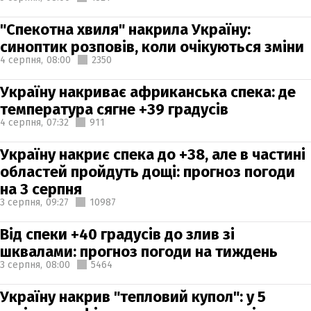
"Спекотна хвиля" накрила Україну:
синоптик розповів, коли очікуються зміни
4 серпня,
08:00
2350
Україну накриває африканська спека: де
температура сягне +39 градусів
4 серпня,
07:32
911
Україну накриє спека до +38, але в частині
областей пройдуть дощі: прогноз погоди
на 3 серпня
3 серпня,
09:27
10987
Від спеки +40 градусів до злив зі
шквалами: прогноз погоди на тиждень
3 серпня,
08:00
5464
Україну накрив "тепловий купол": у 5