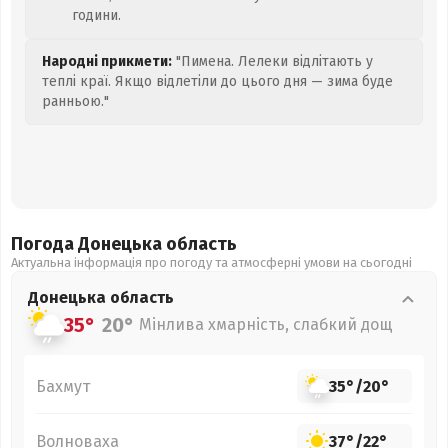
години.
Народні прикмети:
"Пимена. Лелеки відлітають у
теплі краї. Якщо відлетіли до цього дня — зима буде
ранньою."
Погода Донецька
область
Актуальна інформація про погоду та атмосферні умови на сьогодні
Донецька
область
35°
20°
Мінлива хмарність, слабкий дощ
Бахмут
35°
/
20°
Волноваха
37°
/
22°