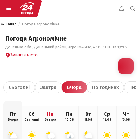
24 Канал
Погода Агрономічне
Погода Агрономічне
Донецька обл., Донецький район, Агрономічне, 47.86°Пн, 38.19°Сх
Змінити місто
Сьогодні
Завтра
Вчора
По годинах
Тиж
Пт
Сб
Нд
Пн
Вт
Ср
Чт
Вчора
Сьогодні
Завтра
10.08
11.08
12.08
13.08