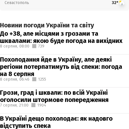
Севастополь
32°
Новини погоди України та світу
До +38, але місцями з грозами та
шквалами: якою буде погода на вихідних
8 серпня,
08:00
739
Похолодання йде в Україну, але деякі
регіони потерпатимуть від спеки: погода
на 8 серпня
8 серпня,
06:46
1255
Грози, град і шквали: по всій Україні
оголосили штормове попередження
7 серпня,
21:00
1904
В Україні дещо похолодає: як надовго
відступить спека