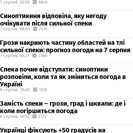
7 серпня,
20:00
6845
Синоптикиня відповіла, яку негоду
очікувати після сильної спеки
7 серпня,
08:00
2435
Грози накриють частину областей на тлі
сильної спеки: прогноз погоди на 7 серпня
7 серпня,
06:21
2388
Спека почне відступати: синоптики
розповіли, коли та як зміниться погода в
Україні
6 серпня,
20:00
1035
Замість спеки – грози, град і шквали: де і
коли погіршиться погода
6 серпня,
18:53
2127
Українці фіксують +50 градусів на