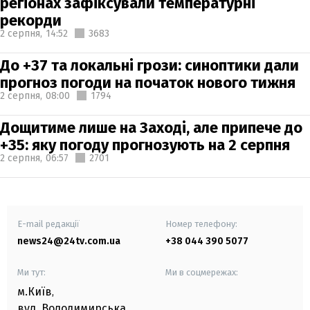
регіонах зафіксували температурні
рекорди
2 серпня,
14:52
3683
До +37 та локальні грози: синоптики дали
прогноз погоди на початок нового тижня
2 серпня,
08:00
1794
Дощитиме лише на Заході, але припече до
+35: яку погоду прогнозують на 2 серпня
2 серпня,
06:57
2701
E-mail редакції
Номер телефону:
news24@24tv.com.ua
+38 044 390 5077
Ми тут:
Ми в соцмережах:
м.Київ
,
вул. Володимирська