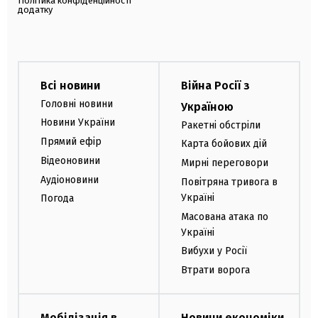
Політика конфіденційності
додатку
Всі новини
Війна Росії з
Головні новини
Україною
Новини України
Ракетні обстріли
Прямий ефір
Карта бойових дій
Відеоновини
Мирні переговори
Аудіоновини
Повітряна тривога в
Україні
Погода
Масована атака по
Україні
Вибухи у Росії
Втрати ворога
Мобілізація в
Новини економіки