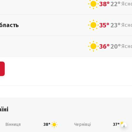
38°
22°
Ясн
35°
23°
бласть
Ясн
36°
20°
Ясн
їні
Вінниця
Чернівці
38°
37°