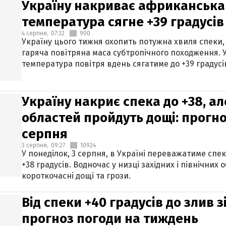
Україну накриває африканська 
температура сягне +39 градусів
4 серпня,
07:32
900
Україну цього тижня охопить потужна хвиля спеки,
гаряча повітряна маса субтропічного походження. У
температура повітря вдень сягатиме до +39 градусі
Україну накриє спека до +38, ал
областей пройдуть дощі: прогно
серпня
3 серпня,
09:27
10924
У понеділок, 3 серпня, в Україні переважатиме спе
+38 градусів. Водночас у низці західних і північних
короткочасні дощі та грози.
Від спеки +40 градусів до злив 
прогноз погоди на тиждень