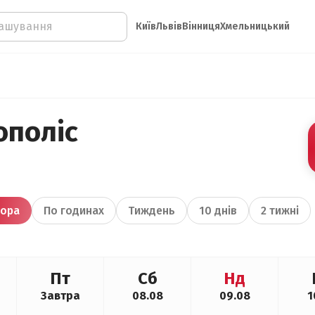
Київ
Львів
Вінниця
Хмельницький
ополіс
ора
По годинах
Тиждень
10 днів
2 тижні
Пт
Сб
Нд
Завтра
08.08
09.08
1