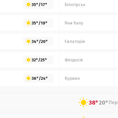
35°
/
17°
Білогірськ
35°
/
19°
Яни Капу
34°
/
20°
Євпаторія
32°
/
25°
Феодосія
36°
/
24°
Курман
38°
20°
Пер