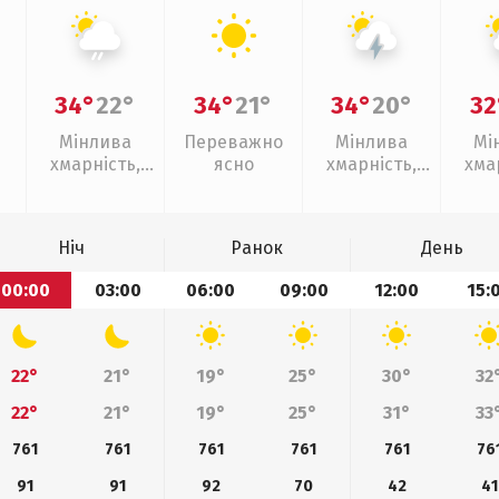
34°
22°
34°
21°
34°
20°
32
Мінлива
Переважно
Мінлива
Мі
хмарність,
ясно
хмарність,
хма
слабкий дощ
грози
з
Ніч
Ранок
День
00:00
03:00
06:00
09:00
12:00
15:
22°
21°
19°
25°
30°
32
22°
21°
19°
25°
31°
33
761
761
761
761
761
76
91
91
92
70
42
41