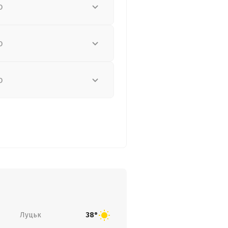
о
о
о
Луцьк
38°