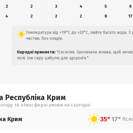
2
2
3
4
5
6
4
2
2
2
8
17
Температура від +19°C до +33°C, пийте багато води. З
чистим, без опадів.
Народні прикмети:
"Євсигнія. Заклинали жнива, щоб нечис
полі. Їли сиру цибулю для здоров'я."
а Республіка Крим
огоду та атмосферні умови на сьогодні
35°
17°
ка Крим
Ясн