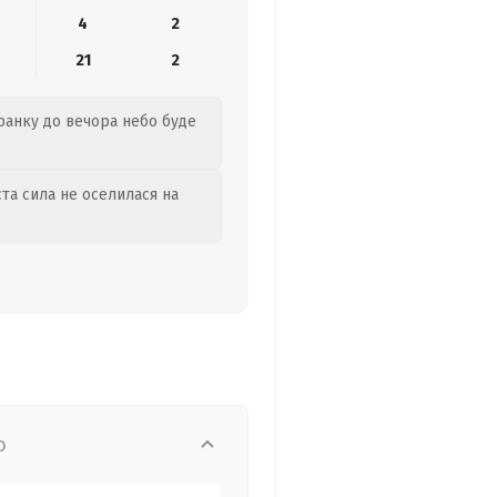
4
2
21
2
 ранку до вечора небо буде
та сила не оселилася на
о