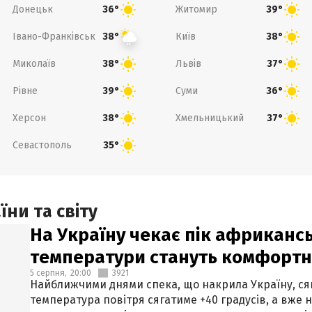
Донецьк
Житомир
36°
39°
Івано-Франківськ
Київ
38°
38°
Миколаїв
Львів
38°
37°
Рівне
Суми
39°
36°
Херсон
Хмельницький
38°
37°
Севастополь
35°
ни та світу
На Україну чекає пік африкансь
температури стануть комфорт
5 серпня,
20:00
3921
Найближчими днями спека, що накрила Україну, сяг
температура повітря сягатиме +40 градусів, а вже 