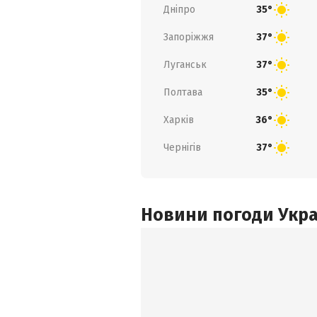
Дніпро
35°
Запоріжжя
37°
Луганськ
37°
Полтава
35°
Харків
36°
Чернігів
37°
Новини погоди Украї