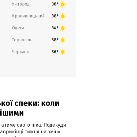
Ужгород
38°
Кропивницький
38°
Одеса
34°
Тернопіль
38°
Черкаси
36°
кої спеки: коли
нішими
атиме свого піка. Подекуди
наприкінці тижня на зміну