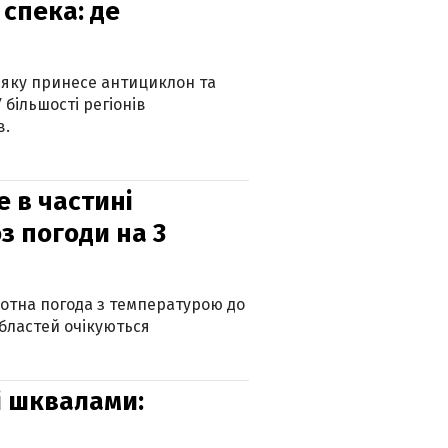
спека: де
 яку принесе антициклон та
 більшості регіонів
в.
е в частині
з погоди на 3
котна погода з температурою до
 областей очікуються
зі шквалами: