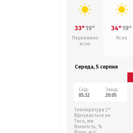
33°
19°
34°
19°
Переважно
Ясно
ясно
Середа, 5 серпня
Схід:
Захід:
05:32
20:05
Температура С°
Відчувається як
Тиск, мм
Вологість, %
Вітер, м/с