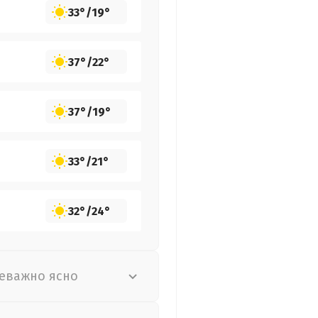
33°
/
19°
37°
/
22°
37°
/
19°
33°
/
21°
32°
/
24°
еважно ясно