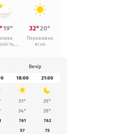
°
19°
32°
20°
нлива
Переважно
рність,
ясно
ливи
Вечір
00
18:00
21:00
°
31°
25°
°
34°
25°
1
761
762
57
75