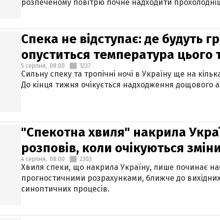
розпеченому повітрю почне надходити прохолодніш
Спека не відступає: де будуть г
опуститься температура цього
5 серпня,
08:00
1237
Сильну спеку та тропічні ночі в Україну ще на кіль
До кінця тижня очікується надходження дощового 
"Спекотна хвиля" накрила Укра
розповів, коли очікуються змін
4 серпня,
08:00
2303
Хвиля спеки, що накрила Україну, лише починає на
прогностичними розрахунками, ближче до вихідни
синоптичних процесів.