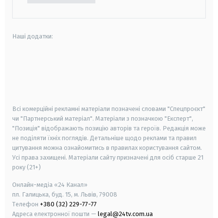
Наші додатки:
android
apple
smart tv
samsung smart tv
Всі комерційні рекламні матеріали позначені словами "Спецпроєкт"
чи "Партнерський матеріал". Матеріали з позначкою "Експерт",
"Позиція" відображають позицію авторів та героїв. Редакція може
не поділяти їхніх поглядів. Детальніше щодо реклами та правил
цитування можна ознайомитись в правилах користування сайтом.
Усі права захищені.
Матеріали сайту призначені для осіб старше
21
року (21+)
Онлайн-медіа «24 Канал»
пл. Галицька, буд. 15, м. Львів, 79008
Телефон
+380 (32) 229-77-77
Адреса електронної пошти —
legal@24tv.com.ua