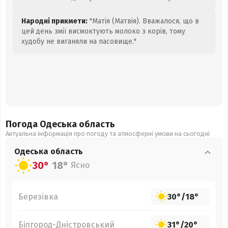
Народні прикмети:
"Матія (Матвія). Вважалося, що в
цей день змії висмоктують молоко з корів, тому
худобу не виганяли на пасовище."
Погода Одеська
область
Актуальна інформація про погоду та атмосферні умови на сьогодні
Одеська
область
30°
18°
Ясно
Березівка
30°
/
18°
Білгород-Дністровський
31°
/
20°