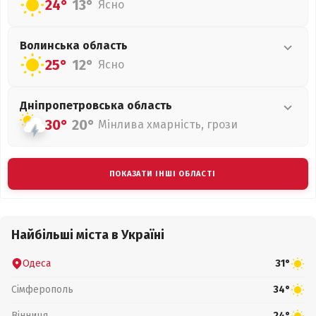
24°
13°
Ясно
Волинська
область
25°
12°
Ясно
Дніпропетровська
область
30°
20°
Мінлива хмарність, грози
ПОКАЗАТИ ІНШІ ОБЛАСТІ
Найбільші міста в Україні
Одеса
31°
Сімферополь
34°
Вінниця
24°