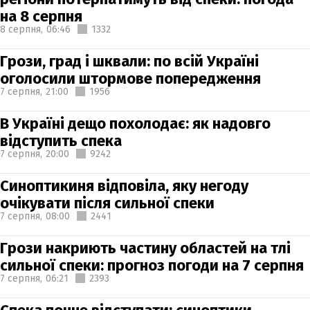
на 8 серпня
8 серпня,
06:46
1332
Грози, град і шквали: по всій Україні
оголосили штормове попередження
7 серпня,
21:00
1956
В Україні дещо похолодає: як надовго
відступить спека
7 серпня,
20:00
9242
Синоптикиня відповіла, яку негоду
очікувати після сильної спеки
7 серпня,
08:00
2441
Грози накриють частину областей на тлі
сильної спеки: прогноз погоди на 7 серпня
7 серпня,
06:21
2393