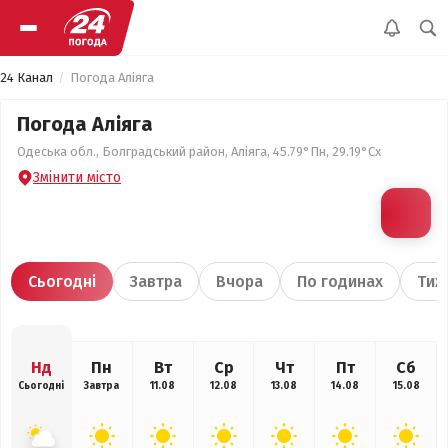
24 Канал
Погода Аліяга
Погода Аліяга
Одеська обл., Болградський район, Аліяга, 45.79°Пн, 29.19°Сх
Змінити місто
Сьогодні
Завтра
Вчора
По годинах
Тиж
Нд
Пн
Вт
Ср
Чт
Пт
Сб
Сьогодні
Завтра
11.08
12.08
13.08
14.08
15.08