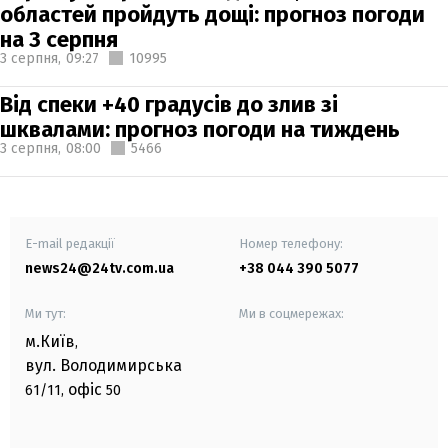
областей пройдуть дощі: прогноз погоди
на 3 серпня
3 серпня,
09:27
10995
Від спеки +40 градусів до злив зі
шквалами: прогноз погоди на тиждень
3 серпня,
08:00
5466
E-mail редакції
Номер телефону:
news24@24tv.com.ua
+38 044 390 5077
Ми тут:
Ми в соцмережах:
м.Київ
,
вул. Володимирська
офіс
61/11,
50