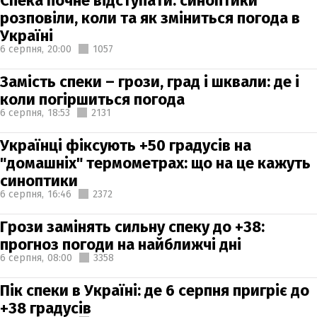
Спека почне відступати: синоптики
розповіли, коли та як зміниться погода в
Україні
6 серпня,
20:00
1057
Замість спеки – грози, град і шквали: де і
коли погіршиться погода
6 серпня,
18:53
2131
Українці фіксують +50 градусів на
"домашніх" термометрах: що на це кажуть
синоптики
6 серпня,
16:46
2372
Грози замінять сильну спеку до +38:
прогноз погоди на найближчі дні
6 серпня,
08:00
3358
Пік спеки в Україні: де 6 серпня пригріє до
+38 градусів