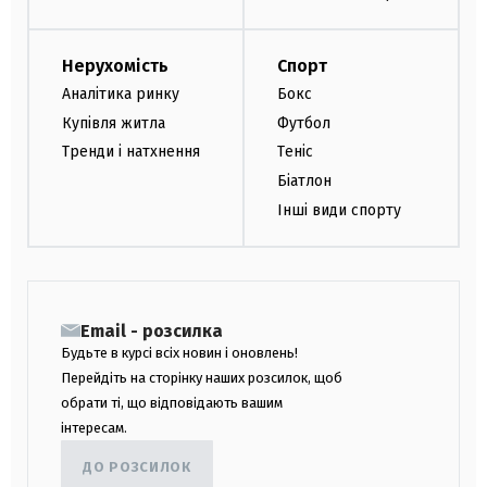
Нерухомість
Спорт
Аналітика ринку
Бокс
Купівля житла
Футбол
Тренди і натхнення
Теніс
Біатлон
Інші види спорту
Email - розсилка
Будьте в курсі всіх новин і оновлень!
Перейдіть на сторінку наших розсилок, щоб
обрати ті, що відповідають вашим
інтересам.
ДО РОЗСИЛОК