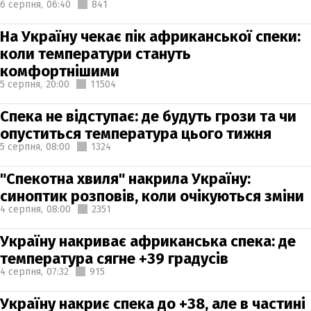
6 серпня,
06:40
841
На Україну чекає пік африканської спеки:
коли температури стануть
комфортнішими
5 серпня,
20:00
11504
Спека не відступає: де будуть грози та чи
опуститься температура цього тижня
5 серпня,
08:00
1324
"Спекотна хвиля" накрила Україну:
синоптик розповів, коли очікуються зміни
4 серпня,
08:00
2351
Україну накриває африканська спека: де
температура сягне +39 градусів
4 серпня,
07:32
915
Україну накриє спека до +38, але в частині