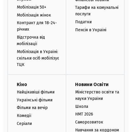
Мобілізація 50+
Тарифи на комунальні
послуги
Мобілізація жінок
Податки
Контракт для 18-24-
річних
Пенсія в Україні
Відстрочка від
мобілізації
Мобілізація в Україні:
скільки осіб мобілізує
ТЦК
Кіно
Новини Освіти
Найцікавіші фільми
Міністерство освіти та
науки України
Українські фільми
Школа
Фільми на вечір
НМТ 2026
Комедії
Саморозвиток
Серіали
Навчання за кордоном