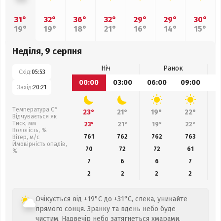
31°
32°
36°
32°
29°
29°
30°
19°
19°
18°
21°
16°
14°
15°
Неділя, 9 серпня
Ніч
Ранок
Схід:
05:53
00:00
03:00
06:00
09:00
1
Захід:
20:21
Температура С°
23°
21°
19°
22°
Відчувається як
Тиск, мм
23°
21°
19°
22°
Вологість, %
761
762
762
763
Вітер, м/с
Ймовірність опадів,
70
72
72
61
%
7
6
6
7
2
2
2
2
Очікується від +19°C до +31°C, спека, уникайте
прямого сонця. Зранку та вдень небо буде
чистим. Надвечір небо затягнеться хмарами.