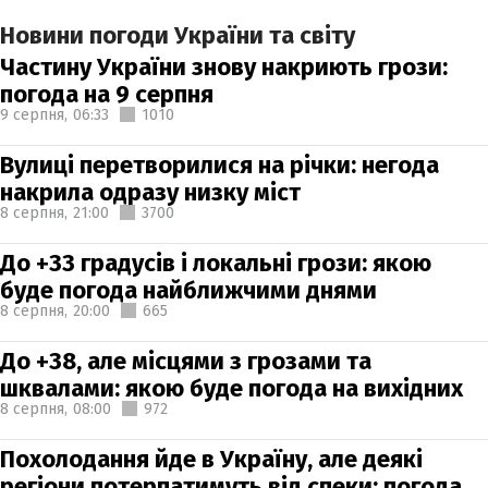
Новини погоди України та світу
Частину України знову накриють грози:
погода на 9 серпня
9 серпня,
06:33
1010
Вулиці перетворилися на річки: негода
накрила одразу низку міст
8 серпня,
21:00
3700
До +33 градусів і локальні грози: якою
буде погода найближчими днями
8 серпня,
20:00
665
До +38, але місцями з грозами та
шквалами: якою буде погода на вихідних
8 серпня,
08:00
972
Похолодання йде в Україну, але деякі
регіони потерпатимуть від спеки: погода