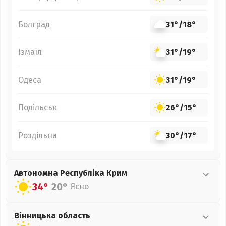
Болград
31°
/
18°
Ізмаїл
31°
/
19°
Одеса
31°
/
19°
Подільськ
26°
/
15°
Роздільна
30°
/
17°
Автономна Республіка Крим
34°
20°
Ясно
Вінницька
область