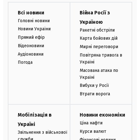
Всі новини
Війна Росії з
Головні новини
Україною
Новини України
Ракетні обстріли
Прямий ефір
Карта бойових дій
Відеоновини
Мирні переговори
Аудіоновини
Повітряна тривога в
Україні
Погода
Масована атака по
Україні
Вибухи у Росії
Втрати ворога
Мобілізація в
Новини економіки
Ціна нафти
Україні
Курси валют
Звільнення з військової
служби
Фінансові новини