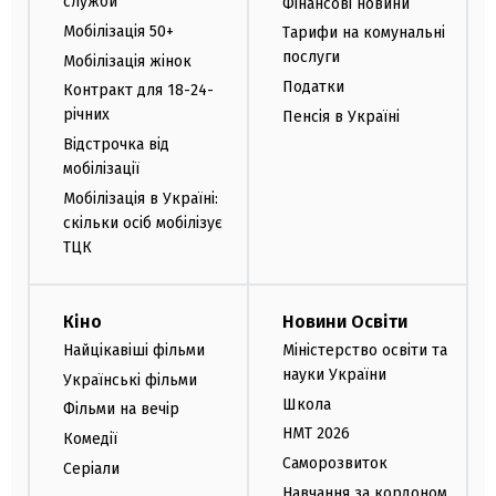
служби
Фінансові новини
Мобілізація 50+
Тарифи на комунальні
послуги
Мобілізація жінок
Податки
Контракт для 18-24-
річних
Пенсія в Україні
Відстрочка від
мобілізації
Мобілізація в Україні:
скільки осіб мобілізує
ТЦК
Кіно
Новини Освіти
Найцікавіші фільми
Міністерство освіти та
науки України
Українські фільми
Школа
Фільми на вечір
НМТ 2026
Комедії
Саморозвиток
Серіали
Навчання за кордоном