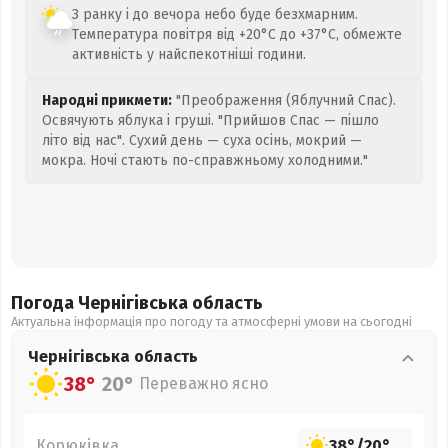
З ранку і до вечора небо буде безхмарним.
Температура повітря від +20°C до +37°C, обмежте
активність у найспекотніші години.
Народні прикмети:
"Преображення (Яблучний Спас).
Освячують яблука і груші. "Прийшов Спас — пішло
літо від нас". Сухий день — суха осінь, мокрий —
мокра. Ночі стають по-справжньому холодними."
Погода Чернігівська
область
Актуальна інформація про погоду та атмосферні умови на сьогодні
Чернігівська
область
38°
20°
Переважно ясно
Корюківка
38°
/
20°