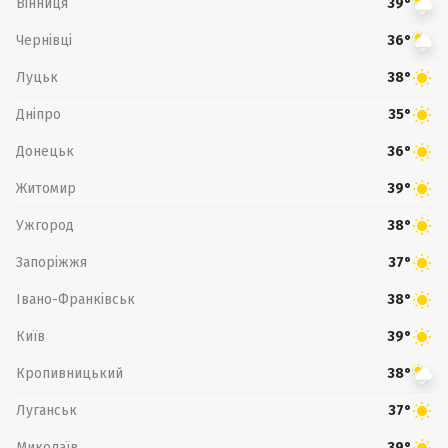
Вінниця
39°
Чернівці
36°
Луцьк
38°
Дніпро
35°
Донецьк
36°
Житомир
39°
Ужгород
38°
Запоріжжя
37°
Івано-Франківськ
38°
Київ
39°
Кропивницький
38°
Луганськ
37°
Миколаїв
39°