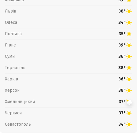
Львів
38°
Одеса
34°
Полтава
35°
Рівне
39°
Суми
36°
Тернопіль
38°
Харків
36°
Херсон
38°
Хмельницький
37°
Черкаси
37°
Севастополь
34°