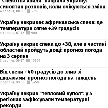
"Спекотна хвиля" накрила Україну:
синоптик розповів, коли очікуються зміни
4 серпня,
08:00
2317
Україну накриває африканська спека: де
температура сягне +39 градусів
4 серпня,
07:32
900
Україну накриє спека до +38, але в частині
областей пройдуть дощі: прогноз погоди
на 3 серпня
3 серпня,
09:27
10929
Від спеки +40 градусів до злив зі
шквалами: прогноз погоди на тиждень
3 серпня,
08:00
5450
Україну накрив "тепловий купол": у 5
регіонах зафіксували температурні
рекорди