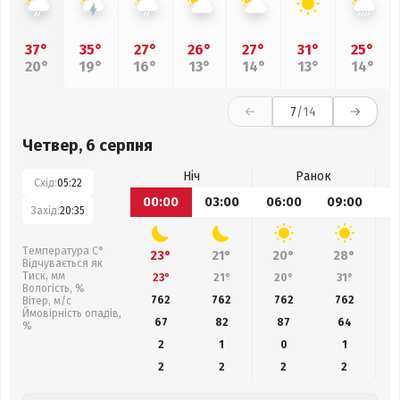
37°
35°
27°
26°
27°
31°
25°
20°
19°
16°
13°
14°
13°
14°
7
/14
Четвер, 6 серпня
Ніч
Ранок
Схід:
05:22
00:00
03:00
06:00
09:00
1
Захід:
20:35
Температура С°
23°
21°
20°
28°
Відчувається як
Тиск, мм
23°
21°
20°
31°
Вологість, %
762
762
762
762
Вітер, м/с
Ймовірність опадів,
67
82
87
64
%
2
1
0
1
2
2
2
2