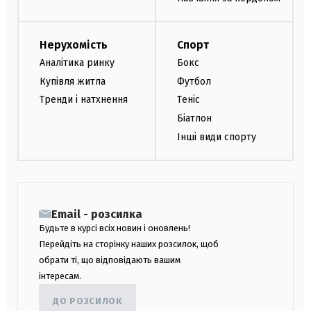
Нерухомість
Спорт
Аналітика ринку
Бокс
Купівля житла
Футбол
Тренди і натхнення
Теніс
Біатлон
Інші види спорту
Email - розсилка
Будьте в курсі всіх новин і оновлень!
Перейдіть на сторінку наших розсилок, щоб
обрати ті, що відповідають вашим
інтересам.
ДО РОЗСИЛОК