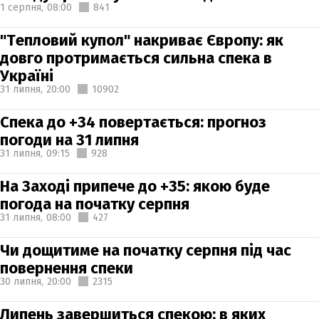
1 серпня,
08:00
841
"Тепловий купол" накриває Європу: як
довго протримається сильна спека в
Україні
31 липня,
20:00
10902
Спека до +34 повертається: прогноз
погоди на 31 липня
31 липня,
09:15
928
На Заході припече до +35: якою буде
погода на початку серпня
31 липня,
08:00
427
Чи дощитиме на початку серпня під час
повернення спеки
30 липня,
20:00
2315
Липень завершиться спекою: в яких