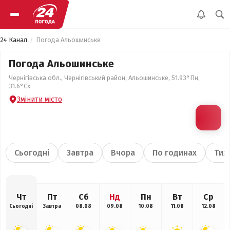
24 Канал
Погода Альошинське
Погода Альошинське
Чернігівська обл., Чернігівський район, Альошинське, 51.93°Пн,
31.6°Сх
Змінити місто
Сьогодні
Завтра
Вчора
По годинах
Тиж
Чт
Пт
Сб
Нд
Пн
Вт
Ср
Сьогодні
Завтра
08.08
09.08
10.08
11.08
12.08