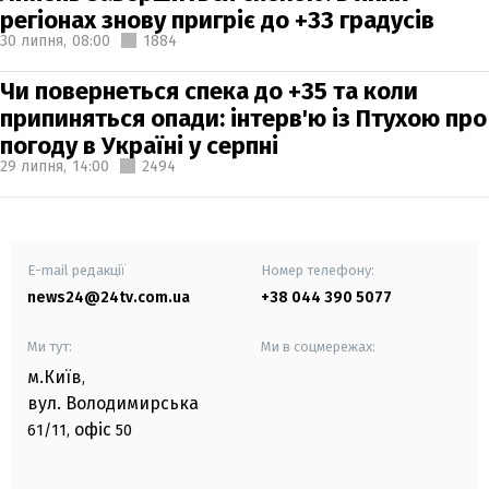
регіонах знову пригріє до +33 градусів
30 липня,
08:00
1884
Чи повернеться спека до +35 та коли
припиняться опади: інтерв'ю із Птухою про
погоду в Україні у серпні
29 липня,
14:00
2494
E-mail редакції
Номер телефону:
news24@24tv.com.ua
+38 044 390 5077
Ми тут:
Ми в соцмережах:
м.Київ
,
вул. Володимирська
офіс
61/11,
50