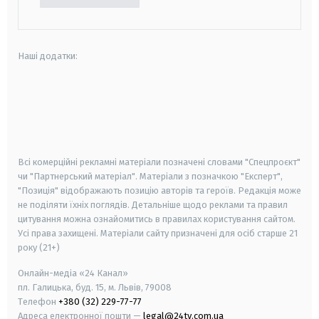
Наші додатки:
android
apple
smart tv
samsung smart tv
Всі комерційні рекламні матеріали позначені словами "Спецпроєкт"
чи "Партнерський матеріал". Матеріали з позначкою "Експерт",
"Позиція" відображають позицію авторів та героїв. Редакція може
не поділяти їхніх поглядів. Детальніше щодо реклами та правил
цитування можна ознайомитись в правилах користування сайтом.
Усі права захищені.
Матеріали сайту призначені для осіб старше
21
року (21+)
Онлайн-медіа «24 Канал»
пл. Галицька, буд. 15, м. Львів, 79008
Телефон
+380 (32) 229-77-77
Адреса електронної пошти —
legal@24tv.com.ua