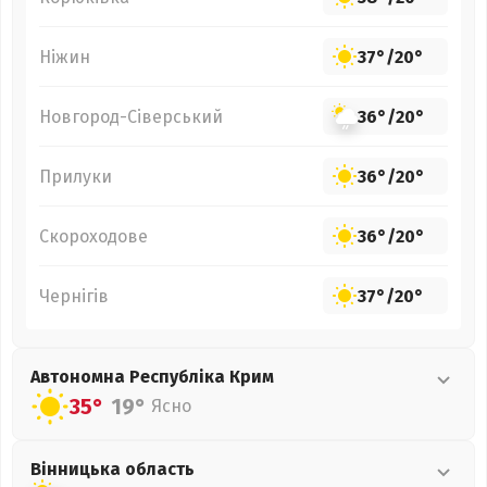
Ніжин
37°
/
20°
Новгород-Сіверський
36°
/
20°
Прилуки
36°
/
20°
Скороходове
36°
/
20°
Чернігів
37°
/
20°
Автономна Республіка Крим
35°
19°
Ясно
Вінницька
область