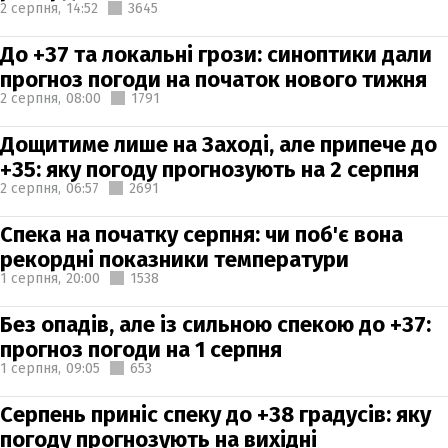
2 серпня,
14:52
3645
До +37 та локальні грози: синоптики дали
прогноз погоди на початок нового тижня
2 серпня,
08:00
1791
Дощитиме лише на Заході, але припече до
+35: яку погоду прогнозують на 2 серпня
2 серпня,
06:57
2691
Спека на початку серпня: чи поб'є вона
рекордні показники температури
1 серпня,
20:00
1538
Без опадів, але із сильною спекою до +37:
прогноз погоди на 1 серпня
1 серпня,
09:05
653
Серпень приніс спеку до +38 градусів: яку
погоду прогнозують на вихідні