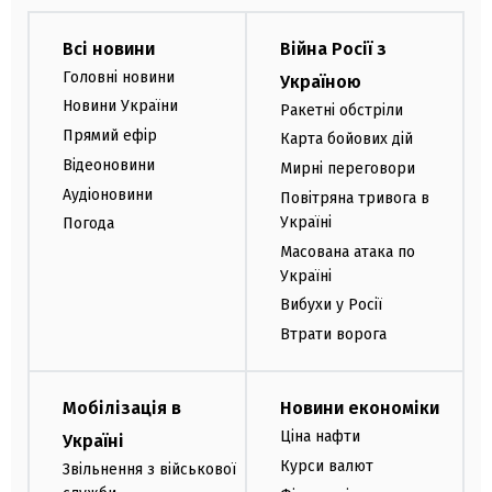
Всі новини
Війна Росії з
Головні новини
Україною
Новини України
Ракетні обстріли
Прямий ефір
Карта бойових дій
Відеоновини
Мирні переговори
Аудіоновини
Повітряна тривога в
Україні
Погода
Масована атака по
Україні
Вибухи у Росії
Втрати ворога
Мобілізація в
Новини економіки
Ціна нафти
Україні
Курси валют
Звільнення з військової