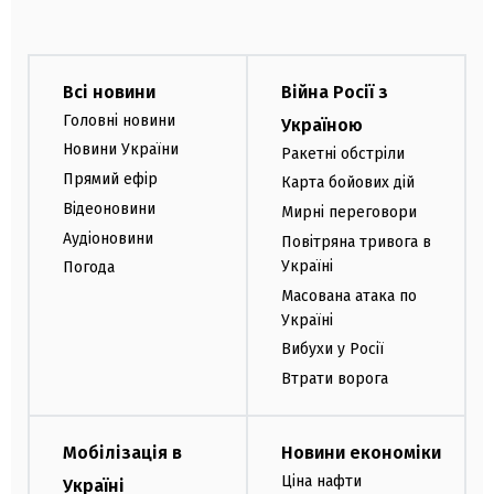
Всі новини
Війна Росії з
Головні новини
Україною
Новини України
Ракетні обстріли
Прямий ефір
Карта бойових дій
Відеоновини
Мирні переговори
Аудіоновини
Повітряна тривога в
Україні
Погода
Масована атака по
Україні
Вибухи у Росії
Втрати ворога
Мобілізація в
Новини економіки
Ціна нафти
Україні