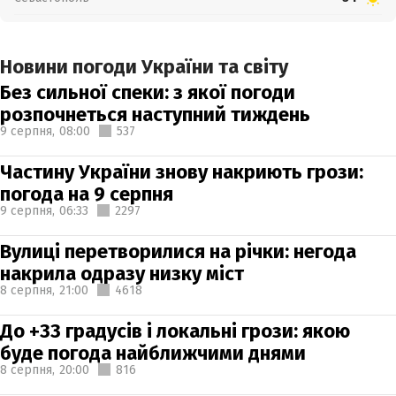
Новини погоди України та світу
Без сильної спеки: з якої погоди
розпочнеться наступний тиждень
9 серпня,
08:00
537
Частину України знову накриють грози:
погода на 9 серпня
9 серпня,
06:33
2297
Вулиці перетворилися на річки: негода
накрила одразу низку міст
8 серпня,
21:00
4618
До +33 градусів і локальні грози: якою
буде погода найближчими днями
8 серпня,
20:00
816