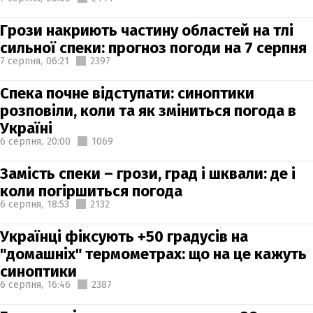
Грози накриють частину областей на тлі
сильної спеки: прогноз погоди на 7 серпня
7 серпня,
06:21
2397
Спека почне відступати: синоптики
розповіли, коли та як зміниться погода в
Україні
6 серпня,
20:00
1069
Замість спеки – грози, град і шквали: де і
коли погіршиться погода
6 серпня,
18:53
2132
Українці фіксують +50 градусів на
"домашніх" термометрах: що на це кажуть
синоптики
6 серпня,
16:46
2387