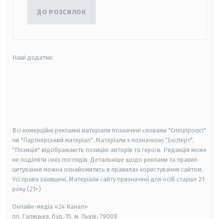
ДО РОЗСИЛОК
Наші додатки:
android
apple
smart tv
samsung smart tv
Всі комерційні рекламні матеріали позначені словами "Спецпроєкт"
чи "Партнерський матеріал". Матеріали з позначкою "Експерт",
"Позиція" відображають позицію авторів та героїв. Редакція може
не поділяти їхніх поглядів. Детальніше щодо реклами та правил
цитування можна ознайомитись в правилах користування сайтом.
Усі права захищені.
Матеріали сайту призначені для осіб старше
21
року (21+)
Онлайн-медіа «24 Канал»
пл. Галицька, буд. 15, м. Львів, 79008