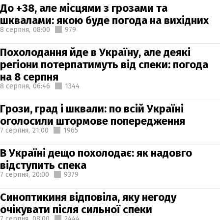
До +38, але місцями з грозами та
шквалами: якою буде погода на вихідних
8 серпня,
08:00
979
Похолодання йде в Україну, але деякі
регіони потерпатимуть від спеки: погода
на 8 серпня
8 серпня,
06:46
1344
Грози, град і шквали: по всій Україні
оголосили штормове попередження
7 серпня,
21:00
1965
В Україні дещо похолодає: як надовго
відступить спека
7 серпня,
20:00
9379
Синоптикиня відповіла, яку негоду
очікувати після сильної спеки
7 серпня,
08:00
2444