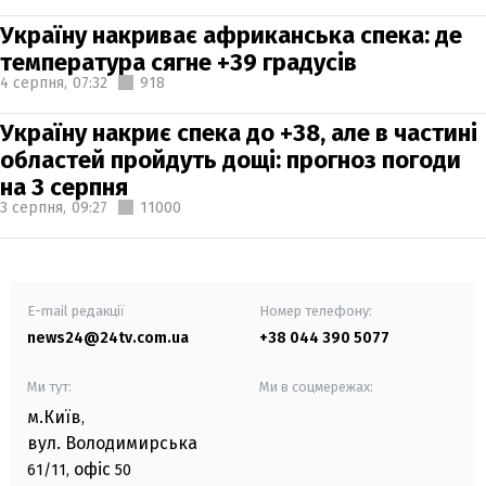
Україну накриває африканська спека: де
температура сягне +39 градусів
4 серпня,
07:32
918
Україну накриє спека до +38, але в частині
областей пройдуть дощі: прогноз погоди
на 3 серпня
3 серпня,
09:27
11000
E-mail редакції
Номер телефону:
news24@24tv.com.ua
+38 044 390 5077
Ми тут:
Ми в соцмережах:
м.Київ
,
вул. Володимирська
офіс
61/11,
50