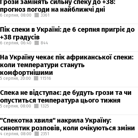
Грози замінять сильну спеку до +38:
прогноз погоди на найближчі дні
6 серпня,
08:00
3361
Пік спеки в Україні: де 6 серпня пригріє до
+38 градусів
6 серпня,
06:40
844
На Україну чекає пік африканської спеки:
коли температури стануть
комфортнішими
5 серпня,
20:00
11516
Спека не відступає: де будуть грози та чи
опуститься температура цього тижня
5 серпня,
08:00
1325
"Спекотна хвиля" накрила Україну:
синоптик розповів, коли очікуються зміни
4 серпня,
08:00
2351