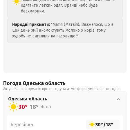
одягайте легкий одяг. Вранці небо буде
безхмарним.
Народні прикмети:
"Матія (Матвія). Вважалося, що в
цей день змії висмоктують молоко з корів, тому
худобу не виганяли на пасовище."
Погода Одеська
область
Актуальна інформація про погоду та атмосферні умови на сьогодні
Одеська
область
30°
18°
Ясно
Березівка
30°
/
18°