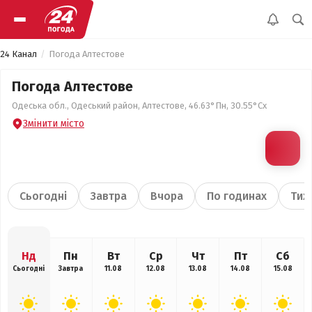
24 Канал
Погода Алтестове
Погода Алтестове
Одеська обл., Одеський район, Алтестове, 46.63°Пн, 30.55°Сх
Змінити місто
Сьогодні
Завтра
Вчора
По годинах
Тиж
Нд
Пн
Вт
Ср
Чт
Пт
Сб
Сьогодні
Завтра
11.08
12.08
13.08
14.08
15.08