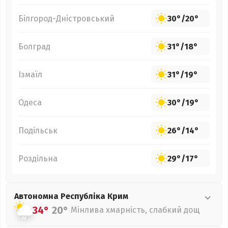
Білгород-Дністровський
30°
/
20°
Болград
31°
/
18°
Ізмаїл
31°
/
19°
Одеса
30°
/
19°
Подільськ
26°
/
14°
Роздільна
29°
/
17°
Автономна Республіка Крим
34°
20°
Мінлива хмарність, слабкий дощ