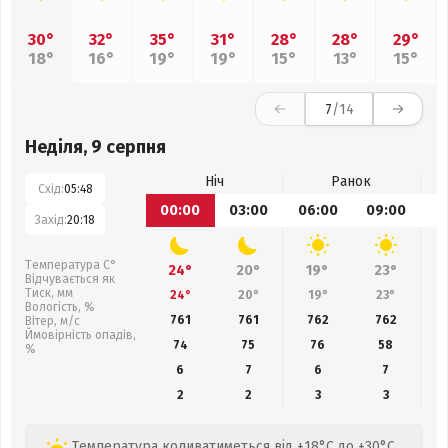
30°
32°
35°
31°
28°
28°
29°
18°
16°
19°
19°
15°
13°
15°
7
/14
Неділя, 9 серпня
Ніч
Ранок
Схід:
05:48
00:00
03:00
06:00
09:00
1
Захід:
20:18
Температура С°
24°
20°
19°
23°
Відчувається як
Тиск, мм
24°
20°
19°
23°
Вологість, %
761
761
762
762
Вітер, м/с
Ймовірність опадів,
74
75
76
58
%
6
7
6
7
2
2
3
3
Температура коливатиметься від +18°C до +30°C,