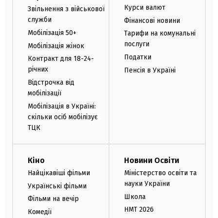
Курси валют
Звільнення з військової
служби
Фінансові новини
Мобілізація 50+
Тарифи на комунальні
послуги
Мобілізація жінок
Податки
Контракт для 18-24-
річних
Пенсія в Україні
Відстрочка від
мобілізації
Мобілізація в Україні:
скільки осіб мобілізує
ТЦК
Кіно
Новини Освіти
Найцікавіші фільми
Міністерство освіти та
науки України
Українські фільми
Школа
Фільми на вечір
НМТ 2026
Комедії