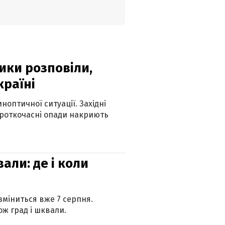
ики розповіли,
країні
оптичної ситуації. Західні
ороткочасні опади накриють
вали: де і коли
 зміниться вже 7 серпня.
ж град і шквали.