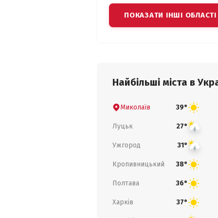
ПОКАЗАТИ ІНШІ ОБЛАСТІ
Найбільші міста в Укра
Миколаїв
39°
Луцьк
27°
Ужгород
31°
Кропивницький
38°
Полтава
36°
Харків
37°