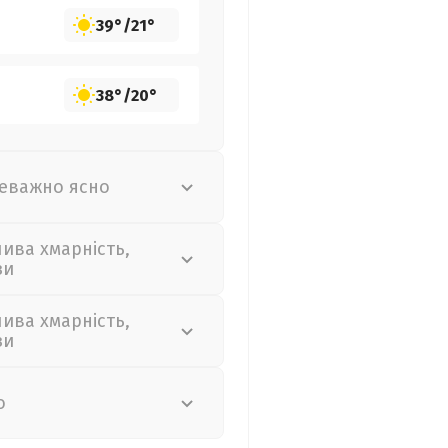
39°
/
21°
38°
/
20°
еважно ясно
лива хмарність,
зи
лива хмарність,
зи
о