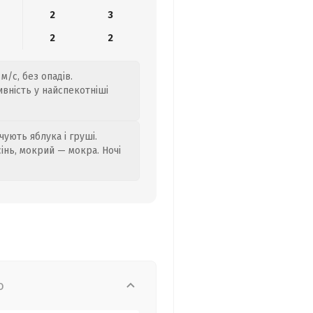
2
3
2
2
м/с, без опадів.
ивність у найспекотніші
ують яблука і груші.
сінь, мокрий — мокра. Ночі
о