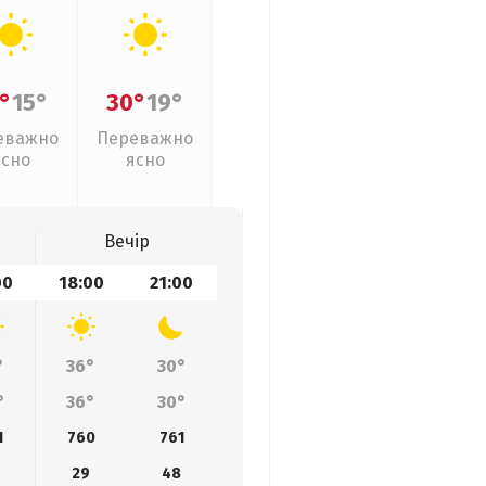
°
15°
30°
19°
еважно
Переважно
ясно
ясно
Вечір
00
18:00
21:00
°
36°
30°
°
36°
30°
1
760
761
29
48