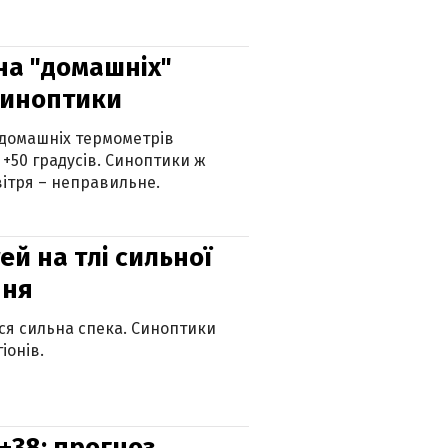
 на "домашніх"
синоптики
 домашніх термометрів
 +50 градусів. Синоптики ж
ітря – неправильне.
й на тлі сильної
пня
ься сильна спека. Синоптики
іонів.
+38: прогноз