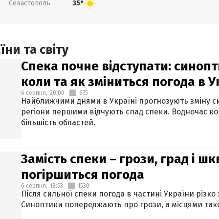
Севастополь
35°
ни та світу
Спека почне відступати: синопт
коли та як зміниться погода в У
6 серпня,
20:00
675
Найближчими днями в Україні прогнозують зміну син
регіони першими відчують спад спеки. Водночас к
більшість областей.
Замість спеки – грози, град і шк
погіршиться погода
6 серпня,
18:53
1530
Після сильної спеки погода в частині України різко
Синоптики попереджають про грози, а місцями тако