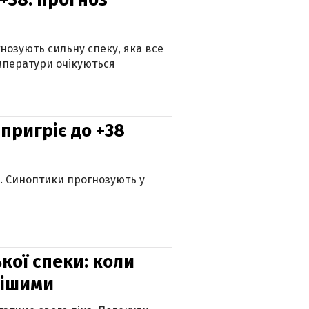
гнозують сильну спеку, яка все
мператури очікуються
 пригріє до +38
ю. Синоптики прогнозують у
кої спеки: коли
нішими