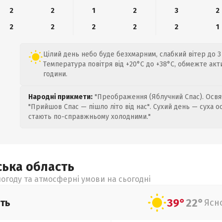
2
2
1
2
3
2
2
2
2
2
2
1
Цілий день небо буде безхмарним, слабкий вітер до 3 
Температура повітря від +20°C до +38°C, обмежте акт
години.
Народні прикмети:
"Преображення (Яблучний Спас). Освяч
"Прийшов Спас — пішло літо від нас". Сухий день — суха о
стають по-справжньому холодними."
ська
область
огоду та атмосферні умови на сьогодні
39°
22°
ть
Ясн