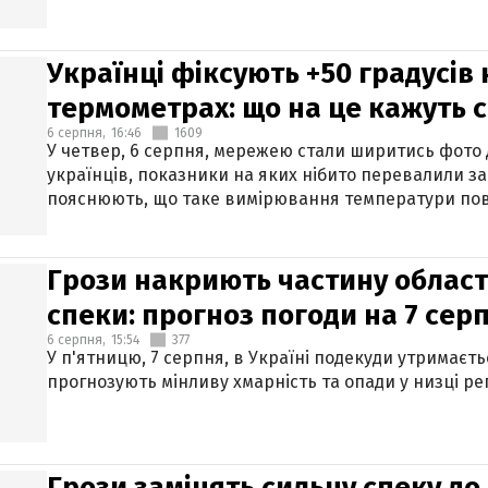
Українці фіксують +50 градусів
термометрах: що на це кажуть 
6 серпня,
16:46
1609
У четвер, 6 серпня, мережею стали ширитись фото
українців, показники на яких нібито перевалили за
пояснюють, що таке вимірювання температури пов
Грози накриють частину областе
спеки: прогноз погоди на 7 сер
6 серпня,
15:54
377
У п'ятницю, 7 серпня, в Україні подекуди утримаєт
прогнозують мінливу хмарність та опади у низці рег
Грози замінять сильну спеку до 