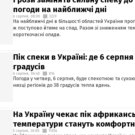
погоди на найближчі дні
6 серпня,
08:00
3229
На найближчі дні в більшості областей України про
ж поступово йтиме на спад. Разом зі зниженням те
короткочасні опади.
Пік спеки в Україні: де 6 серпня
градусів
6 серпня,
06:40
816
Погода у четвер, 6 серпня, буде спекотною та сухо
низці регіонів до 38 градусів тепла вдень.
На Україну чекає пік африкансь
температури стануть комфорт
5 серпня,
20:00
11356