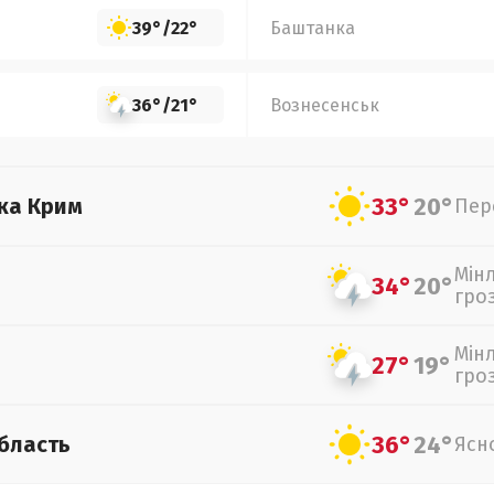
39°
/
22°
Баштанка
36°
/
21°
Вознесенськ
33°
20°
ка Крим
Пер
Мін
34°
20°
гро
Мін
27°
19°
гро
36°
24°
бласть
Ясн