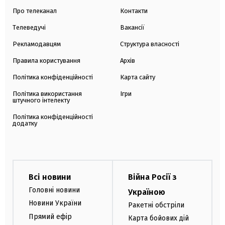
Про телеканал
Контакти
Телеведучі
Вакансії
Рекламодавцям
Структура власності
Правила користування
Архів
Політика конфіденційності
Карта сайту
Політика використання
Ігри
штучного інтелекту
Політика конфіденційності
додатку
Всі новини
Війна Росії з
Головні новини
Україною
Новини України
Ракетні обстріли
Прямий ефір
Карта бойових дій