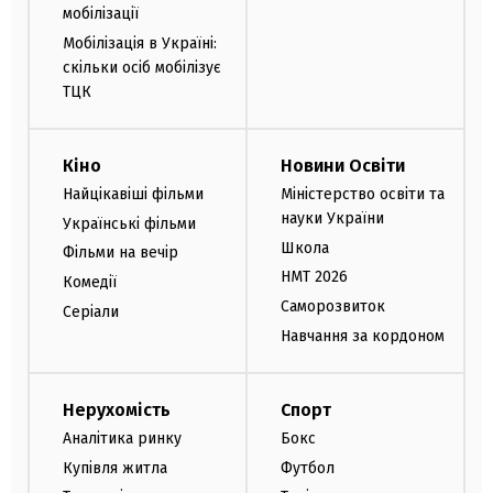
мобілізації
Мобілізація в Україні:
скільки осіб мобілізує
ТЦК
Кіно
Новини Освіти
Найцікавіші фільми
Міністерство освіти та
науки України
Українські фільми
Школа
Фільми на вечір
НМТ 2026
Комедії
Саморозвиток
Серіали
Навчання за кордоном
Нерухомість
Спорт
Аналітика ринку
Бокс
Купівля житла
Футбол