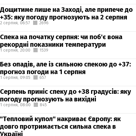
Дощитиме лише на Заході, але припече до
+35: яку погоду прогнозують на 2 серпня
2 серпня,
06:57
2696
Спека на початку серпня: чи поб'є вона
рекордні показники температури
1 серпня,
20:00
1539
Без опадів, але із сильною спекою до +37:
прогноз погоди на 1 серпня
1 серпня,
09:05
657
Серпень приніс спеку до +38 градусів: яку
погоду прогнозують на вихідні
1 серпня,
08:00
845
"Тепловий купол" накриває Європу: як
довго протримається сильна спека в
Україні