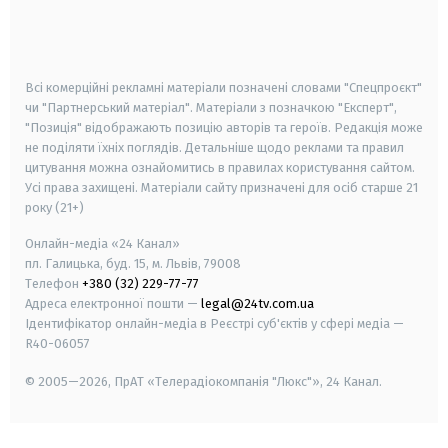
android
apple
smart tv
samsung smart tv
Всі комерційні рекламні матеріали позначені словами "Спецпроєкт"
чи "Партнерський матеріал". Матеріали з позначкою "Експерт",
"Позиція" відображають позицію авторів та героїв. Редакція може
не поділяти їхніх поглядів. Детальніше щодо реклами та правил
цитування можна ознайомитись в правилах користування сайтом.
Усі права захищені.
Матеріали сайту призначені для осіб старше
21
року (21+)
Онлайн-медіа «24 Канал»
пл. Галицька, буд. 15, м. Львів, 79008
Телефон
+380 (32) 229-77-77
Адреса електронної пошти —
legal@24tv.com.ua
Ідентифікатор онлайн-медіа в Реєстрі суб'єктів у сфері медіа —
R40-06057
© 2005—2026,
ПрАТ «Телерадіокомпанія "Люкс"», 24 Канал.