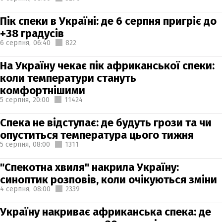
Пік спеки в Україні: де 6 серпня пригріє до
+38 градусів
6 серпня,
06:40
822
На Україну чекає пік африканської спеки:
коли температури стануть
комфортнішими
5 серпня,
20:00
11424
Спека не відступає: де будуть грози та чи
опуститься температура цього тижня
5 серпня,
08:00
1311
"Спекотна хвиля" накрила Україну:
синоптик розповів, коли очікуються зміни
4 серпня,
08:00
2339
Україну накриває африканська спека: де