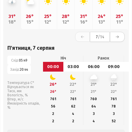
31°
26°
25°
28°
31°
24°
25°
18°
15°
12°
12°
16°
13°
11°
7
/14
П'ятниця, 7 серпня
Ніч
Ранок
Схід:
05:49
00:00
03:00
06:00
09:00
1
Захід:
20:44
Температура С°
26°
22°
21°
22°
Відчувається як
Тиск, мм
26°
22°
21°
22°
Вологість, %
761
761
760
761
Вітер, м/с
Ймовірність опадів,
56
62
64
78
%
2
4
3
3
2
2
4
52