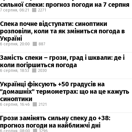
сильної спеки: прогноз погоди на 7 серпня
7 серпня,
06:21
2271
Спека почне відступати: синоптики
розповіли, коли та як зміниться погода в
Україні
6 серпня,
20:00
887
Замість спеки – грози, град і шквали: де і
коли погіршиться погода
6 серпня,
18:53
2030
Українці фіксують +50 градусів на
"домашніх" термометрах: що на це кажуть
синоптики
6 серпня,
16:46
2121
Грози замінять сильну спеку до +38:
прогноз погоди на найближчі дні
6 серпня,
08:00
3296