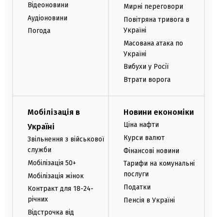
Відеоновини
Мирні переговори
Аудіоновини
Повітряна тривога в
Україні
Погода
Масована атака по
Україні
Вибухи у Росії
Втрати ворога
Мобілізація в
Новини економіки
Ціна нафти
Україні
Курси валют
Звільнення з військової
служби
Фінансові новини
Мобілізація 50+
Тарифи на комунальні
послуги
Мобілізація жінок
Податки
Контракт для 18-24-
річних
Пенсія в Україні
Відстрочка від