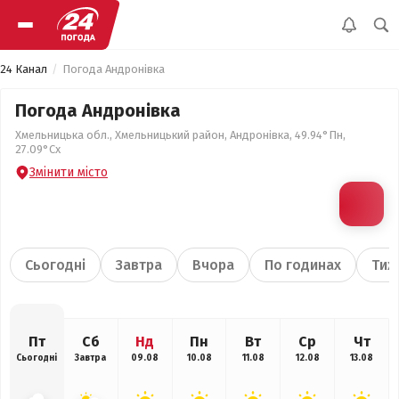
24 Канал
Погода Андронівка
Погода Андронівка
Хмельницька обл., Хмельницький район, Андронівка, 49.94°Пн,
27.09°Сх
Змінити місто
Сьогодні
Завтра
Вчора
По годинах
Тиж
Пт
Сб
Нд
Пн
Вт
Ср
Чт
Сьогодні
Завтра
09.08
10.08
11.08
12.08
13.08