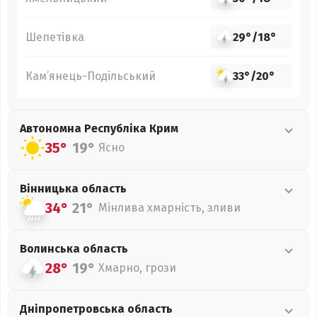
Шепетівка
29°
/
18°
Кам’янець-Подільський
33°
/
20°
Автономна Республіка Крим
35°
19°
Ясно
Вінницька
область
34°
21°
Мінлива хмарність, зливи
Волинська
область
28°
19°
Хмарно, грози
Дніпропетровська
область