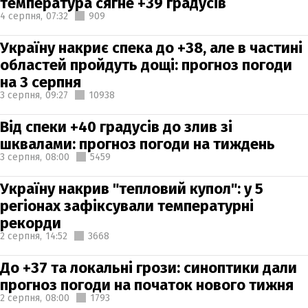
температура сягне +39 градусів
4 серпня,
07:32
909
Україну накриє спека до +38, але в частині
областей пройдуть дощі: прогноз погоди
на 3 серпня
3 серпня,
09:27
10938
Від спеки +40 градусів до злив зі
шквалами: прогноз погоди на тиждень
3 серпня,
08:00
5459
Україну накрив "тепловий купол": у 5
регіонах зафіксували температурні
рекорди
2 серпня,
14:52
3668
До +37 та локальні грози: синоптики дали
прогноз погоди на початок нового тижня
2 серпня,
08:00
1793